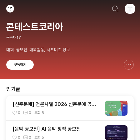
검색하기
티스토리
콘테스트코리아
구독자
17
대회. 공모전. 대외활동, 서포터즈 정보
구독하기
신고하기 레이어
열기
인기글
[신춘문예] 언론사별 2026 신춘문예 공고
모음
0
0
조회
8
[음악 공모전] AI 음악 창작 공모전
0
0
조회
5