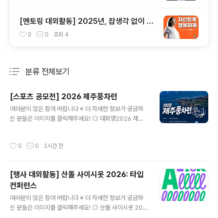
[멘토링 대외활동] 2025년, 잡생각 없이 가
장 '나답게' 성공하는 법 ㅣ자기계발 명상캠프
0
0
조회
4
분류 전체보기
주요 글 목록
[스포츠 공모전] 2026 제주풍차런
글 내용
여러분의 많은 참여 바랍니다 ※ 더 자세한 정보가 궁금하
신 분들은 이미지를 클릭해주세요! ◎ 대회명2026 제주
풍차런바람따라 달리는 제주, 풍차따라 달리는 하루 ◎ 일
시2026년 10월 10일(토) 09:00~12:00 ◎ 장 소한림
작성시간
0
0
2시간 전
수협 다목적어업인종합지원센터제주 제주시 한림읍 한림
리 1377-53 ◎ 참가비50,000원 10K / 5K 동일 ◎ 코
스10K, 5K 10K, 5K 모두 기록칩 제공 ◎ 출발시간10K 0
[행사 대외활동] 산돌 사이시옷 2026: 타입
9:00 / 5K 09:20 ◎ 참가비 입금계좌- 은행명 : 농협- 계
컨퍼런스
좌번호 : 351-1405-5832-13- 예금주 : 주식회사 어디
글 내용
감수광 ◎ 시상내용종합 시상시상은 10km 부문에 한해
여러분의 많은 참여 바랍니다 ※ 더 자세한 정보가 궁금하
진행되며, 5km 부문은 시상에서 제외됩니다.- 1위 30만
신 분들은 이미지를 클릭해주세요! ◎ 산돌 사이시옷 202
원, 2위 20만원, 3위 10..
6 참가자 모집역대급 라인업으로 돌아온, 국내 유일무이