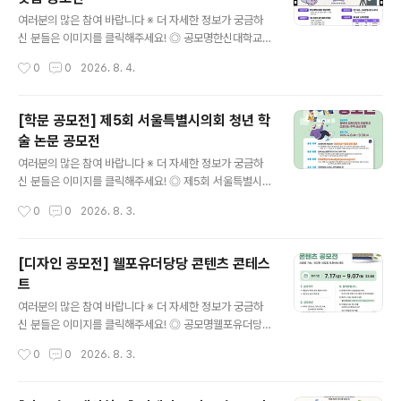
1. AI키친: 냉장고, 후드일체형 인덕션, AI 스팀, 식기세척
글 내용
기 등 주방 설계2. AI리빙 : TV, 시스템에어컨, 공기청정기
여러분의 많은 참여 바랍니다 ※ 더 자세한 정보가 궁금하
등 거실 설계※ 자세한 제품 AI 기능과 가이드 팁은 삼성 비
신 분들은 이미지를 클릭해주세요! ◎ 공모명한신대학교
즈니스 닷컴 공지사항 참고 ◎ 공모일정접수 : 2026.08.
홍보 영상 숏폼 공모전 ◎ 공모주제한신대학교 홍보 영상
작성시간
0
0
2026. 8. 4.
01~09.18수상자 발..
(브랜드 광고, 입시 홍보, 캠퍼스 소개 등 형식 자유) ◎ 응
모자격만 13~18세(개인으로만 참여 가능) - 전국 중·고등
학생 및 이에 준하는 연령의 청소년 모두 참여 가능(중고등
[학문 공모전] 제5회 서울특별시의회 청년 학
학교·대안학교·비인가 교육기관·해외학교 재학생 및 검정
술 논문 공모전
고시 준비생 등 포함) ◎ 공모일정- 접수: 2026.7.20(월)
글 내용
~8.18(화) - 발표: 9월 말 예정(한신대 홈페이지 및 개별
여러분의 많은 참여 바랍니다 ※ 더 자세한 정보가 궁금하
연락) - 발표 후 시상식 진행 예정(수상자는 필수 참여) -
신 분들은 이미지를 클릭해주세요! ◎ 제5회 서울특별시의
접수상황에 따라 접수기간 연장 및 추후 일정이 변경될 수
회 청년 학술논문 공모 안내서울특별시의회는 미래를 이끌
작성시간
0
0
2026. 8. 3.
있습니다. ◎ 출품형식30-60초 길이의 MP4 영상..
어나갈 새로운 주역인 청년들이 우리사회가 직면한 문제에
관심을 가지는 계기를 제공하고, 현안 해결을 위한 자유롭
고 참신한 제안을 발굴하고자 매년 우수 학술 논문을 공모·
[디자인 공모전] 웰포유더당당 콘텐츠 콘테스
선정하여 오고 있습니다. 올해에도 청년 여러분들의 많은
트
참여를 바랍니다. ◎ 공모주제청년과 신혼부부가 희망하고
글 내용
선호하는 주택 공급 방향 ◎ 응모자격사회현안에 관심있는
여러분의 많은 참여 바랍니다 ※ 더 자세한 정보가 궁금하
19세 이상 ~ 39세 이하 청년※ ‘서울특별시 청년 기본 조
신 분들은 이미지를 클릭해주세요! ◎ 공모명웰포유더당당
례’상의 청년 나이 기준이며, 응모마감일 기준으로 1986.
콘텐츠 콘테스트나의 건강 콘텐츠를 자유롭게 뽐내주세요.
작성시간
0
0
2026. 8. 3.
10. 1. ~ 2006. 9. 30. 출생한 사람 ◎ 응모방법단독 또는
AI활용 가능합니다. ◎ 참가자격대한민국 국민 누구나개
공동저자(3인 이..
인 또는 4인 이하 팀으로 참여 가능 ◎ 접수기간2026. 7.
17(금) ~ 9. 7(월) 23:00까지 ◎ 발표일26.9.11(금) ◎