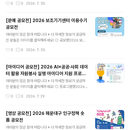
작성시간
0
0
2026. 7. 30.
라인 PR/뉴미디어 기획 및 실행- 게임 리뷰 및 최신 트렌드
분석- 사내/외 행사 및 사회공헌 활동 참여- 격주 금요일
넷마블 사옥 지타워 방문 및 정기 활동 진행 (*시간표 조정
[문예 공모전] 2026 보조기기센터 이용수기
필수) ◎ 지원방법넷마블 공식 채용 홈페이지에서 지원'채
공모전
용공고' 탭> 마블챌린저 26기 모집 공고 ◎ 모집대상대학
글 내용
생이면 누구나 (휴학생 가능/ 졸업생 불가) ◎ 서류접수20
여러분의 많은 참여 바랍니다 ※ 더 자세한 정보가 궁금하
26년 8월 10일 오후 2시까지 ◎ 활동기간2026년 9월
신 분들은 이미지를 클릭해주세요! ◎ 공모명2026 보조
~ 2027년 2월 ◎ 활동혜택- 넷마블 지원시 서류전형 우
기기센터 이용수기공모전 ◎ 참가자격보조기기 사용 경험
작성시간
0
0
2026. 7. 30.
대(1회)- 수료증 발급(과정 수료시)- 매월 활동비 지급- 실
이 있는 누구나 (장애인, 보호자, 가족, 활동지원사, 지역보
무자 멘토..
조기기센터 직원 등) ◎ 접수기간2026.04.01(수)~08.1
7(월) ◎ 응모방법제공하는 양식을 내려 받아 응모 신청서
[아이디어 공모전] 2026 AI×공공·사회 데이
및 원고를 작성한 후, 이메일(ksh0445@korea.kr) 제출
터 활용 자원봉사 실행 아이디어 지원 프로그
◎ 응모주제보조기기 이용을 통해 얻은 변화와 희망이 핵
글 내용
램
심 키워드입니다. (주제예시) ① 생활과 일상의 변화 사례
여러분의 많은 참여 바랍니다 ※ 더 자세한 정보가 궁금하
② 돌봄 지원의 변화 사례 ③ 기타(그 외 보조기기 이용을
신 분들은 이미지를 클릭해주세요! ◎ 프로그램명2026 A
통해 느낀 개인적인 경험과 생각)- 센터 서비스를 제공하는
I×공공·사회 데이터 활용 자원봉사 실행 아이디어 지원 프
작성시간
0
0
2026. 7. 29.
자 ① 보조기기 선택˙교체 과정에서 겪은 시행착오와 개선
로그램 ◎ 참여대상자원봉사에 관심 있는 누구나 ◎ 참여
과정② ..
주제AI×공공·사회 데이터 기반 사회문제 해결 자원봉사 아
이디어 ◎ 접수기간2026. 7. 24.(금) ~ 8. 17.(월)까지 ◎
[영상 공모전] 2026 해운대구 인구정책 숏
참여분야환경·기후 : 탄소중립, 자원순환, 생태보전돌봄·복
폼 공모전
지 : 노인, 아동, 장애인, 1인 가구, 취약계층안전·재난 : 생
글 내용
활안전, 범죄예방, 재난대응, 교통안전지역공동체 : 주민참
여러분의 많은 참여 바랍니다 ※ 더 자세한 정보가 궁금하