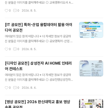
법① 필수 해시태그와 함께 개인 SNS 업로드[ 필수 해시
신 분들은 이미지를 클릭해주세요! ◎ 교육명퓨리오사 AI
태그 ]#새마을숏폼 #새마을챌린지 #청도 #새마을정신 ②
에이전트 스쿨 1기 ◎ 교육혜택[교육비는 0원, 혜택은 그
작성시간
0
0
2026. 8. 5.
제출서류 작성 후 이메일 제출[ 제출..
이상]• 교육비 전액 지원→ 지원 대상자 최대 120만 원의
훈련비 지원• 퓨리오사AI 전문교육 수료증 발급• 기업 프
로젝트 및 서비스 배포→ 기업 과제 기반 프로젝트로 실무
[IT 공모전] 특허-산업 융합데이터 활용 아이
포트폴리오 완성• 인턴십 · 채용 연계 지원→ 퓨리오사AI
디어 공모전
및 한컴그룹사 인턴십 지원 기회 제공 ◎ 모집기간2026.
글 내용
7. 15(수) ~ 8. 18(화) ◎ 지원자격전공 · 나이 · 지역 무관
여러분의 많은 참여 바랍니다 ※ 더 자세한 정보가 궁금하
미취업자- AI 개발자를 꿈꾸는 30명 모집 ◎ 교육안내-
신 분들은 이미지를 클릭해주세요! ◎ 공모명특허-산업 융
교육기간: 2026. 8. 31(월) 개강 · 16주 / 640시간- 교육
합데이터 활용 아이디어 공모전특허-산업 융합데이터란 ?
작성시간
0
0
2026. 8. 5.
시간: 평일 09:00 ~ 18:00..
인공지능 분류모델을 활용하여 개별 특허가 어떤 산업에
속하는지 분류한 데이터 ◎ 응모자격- 전국 대학교 대학
(원)생 (대표자 포함 4인 이내 팀 구성) ◎ 일 정○ 2026.
[디자인 공모전] 삼성전자 AI HOME 인테리
7.23. ~ 9. 11. 접수 기간○ 2026. 9.28. ~ 11. 13. 결과물
어 컨테스트
제출○ 2026. 11.16. ~ 11. 20. 1차 심사○ 2026. 11.21.
글 내용
~ 11. 27. 발표 자료 제출○ 2026. 12.02. 2차 심사○ 2
여러분의 많은 참여 바랍니다 ※ 더 자세한 정보가 궁금하
026. 12월 중 시상식 진..
신 분들은 이미지를 클릭해주세요! ◎ 공모전명삼성전자
블루스페이스 멤버십을 위한 AI HOME Interior Design
작성시간
0
0
2026. 8. 4.
Contest 삼성전자 AI 기반 주거 공간 디자인 공모전 ◎
응모자격인테리어·가구사 디자인 관련 종사자(개인 및 법
인사업자 소속) ◎ 공모주제Space for AI, Design for
[영상 공모전] 2026 한신대학교 홍보 영상
Life(AI 가전을 품은 주거 공간 디자인) ◎ 공모 분야(택1)
숏폼 공모전