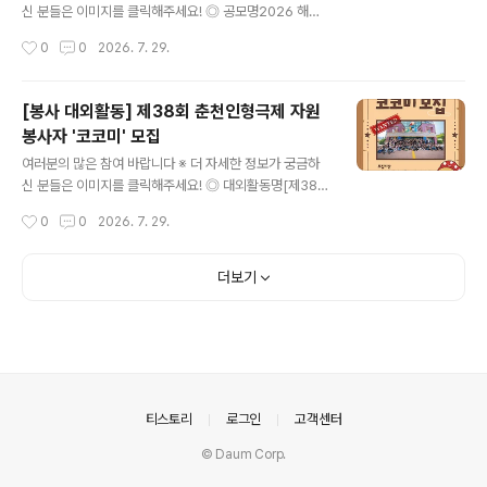
여, 세대통합, 다문화, 마을활성화자유주제 : 각종 사회문
신 분들은 이미지를 클릭해주세요! ◎ 공모명2026 해운
제, 온라인 및 디지털 활동, 기타 창의 아이디어 ◎ 주요일
대구 인구정책 숏폼 공모전 '우리 가족의 반짝이는 60초'
작성시간
0
0
2026. 7. 29.
정- 참여자 모집 : 7.24.(금)~8.17.(월) / ..
◎ 참가자격인구정책에 관심있는 국민 누구나(개인 또는
팀) ◎ 접수기간2026. 7. 13. ~ 9. 13. ◎ 출품수개인, 팀
별 3건 이내 ※ 중복수상 불가 ◎ 공모주제평범한 일상이
[봉사 대외활동] 제38회 춘천인형극제 자원
주는 특별한 우리 가족 이야기 (예시)1. 혼자보다 둘이 더
봉사자 '코코미' 모집
행복한 신혼부부의 모습 등 결혼을 장려하는 내용2. 아이
글 내용
로 인해 발견하는 새로운 세상 및 유쾌한 일상, 육아를 통한
여러분의 많은 참여 바랍니다 ※ 더 자세한 정보가 궁금하
부모의 성장기 등 육아가 주는 기쁨과 행복을 담은 내용3.
신 분들은 이미지를 클릭해주세요! ◎ 대외활동명[제38회
온 가족이 함께 춤을 추거나 상황극을 연출하는 영상 등 가
춘천인형극제] 자원봉사자 '코코미' 모집 ◎ 모집분야코코
작성시간
0
0
2026. 7. 29.
족이 주는 행복한 순간을 담은 내용 ◎ 접수방법온라인 개
미(축제운영팀)- 공연팀 : 공연 및 퍼레이드 운영 지원·객석
별 접..
안내·안전관리 등- 지원팀 : 체험, 워크숍, 아트마켓, 부대프
로그램 운영 지원·박물관 전시 및 축제장 안내 등- 홍보팀 :
더보기
팝업스토어, 인포메이션 운영 지원·관객 안내·SNS 홍보 미
션 등통코미(통역코코미)- 해외 공연팀 및 델리게이터 통
역 업무 ◎ 모집대상축제 및 행사에 관심 있는 사람 누구
나!*성인 이상 ◎ 모집기간2026. 7. 9. (목) ~ 8. 9. (일) 2
3:59까지 ◎ 활동장소춘천인형극장 및 춘천시 일대 ◎ 면
접진행 (통코미 해당)2026. 8. 13.(목)..
의안내
티스토리
로그인
고객센터
© Daum Corp.