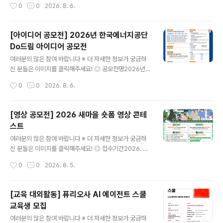
작성시간
0
0
2026. 8. 6.
타입 컨퍼런스 산돌 사이시옷 2026!디자이너 및 콘텐츠
실무자분들께 다양한 인사이트를 전달하는 행사로, 올해는
10월 16(금)~17일(토) DDP에서 진행됩니다. [연 사]프리
[아이디어 공모전] 2026년 한국에너지공단
텐다드를 만든 길형진 디렉터우아한형제들의 한명수 CC
Do드림 아이디어 공모전
O신신그래픽의 신해옥·신동혁 디자이너오이뮤의 신소현
글 내용
대표 [부가프로그램]- 사이시옷 인사이트 (네트워킹 프로
여러분의 많은 참여 바랍니다 ※ 더 자세한 정보가 궁금하
그램)- 브랜드 체험 부스- 익스클루시브 키트 (웰컴패키지
신 분들은 이미지를 클릭해주세요! ◎ 공모전명2026년
& 한정 굿즈)- 사이시옷 트립 (현장 워크숍) *별도 예매 ◎
한국에너지공단 Do드림 아이디어 공모전 ◎ 제안주제- K
작성시간
0
0
2026. 8. 6.
참가자격국내/외에서 활동하는 디자인/타입에 관심있는 누
EA 핵심가치(혁신 / 소통 / 안전 / 신뢰)를 주제로 한 제안 -
구나 ◎ 신청기간- 슈퍼 ..
예산 집행방법, 제도 개선 등 예산 절감을 주제로 한 제안
◎ 참가자격전국민 누구나 ◎ 접수기간2026.7.15(수) ~
[영상 공모전] 2026 새마을 숏폼 영상 콘테
2026.8.31(월) ◎ 참가방법[첨부] 제안서 작성 후 공단홈
스트
페이지 ‘고객제안’ 게시판* 제출*(공단홈페이지) 국민소통
글 내용
→ 고객만족시스템 → 고객제안 →신청분야[Do드림 아이
여러분의 많은 참여 바랍니다 ※ 더 자세한 정보가 궁금하
디어 공모전] ◎ 제안채택 및 시행① 제안요건 충족여부 등
신 분들은 이미지를 클릭해주세요! ◎ 접수기간2026. 6.
주관부서(ESG경영처) 적합성 검토(적/부)② 담당부서(제
1.(월) ~ 9. 28.(월) 15:00까지 ◎ 참가대상대한민국에 거
작성시간
0
0
2026. 8. 5.
안시행부서) 사전 채택여부 검토(내용 충실도에 따라 불채
주하는 누구나 참여 가능(개인 또는 4인 이하 팀) ◎ 공모
택 ..
주제일상 속 새마을정신을 자유롭게 표현한 숏폼 영상 ◎
작품규격유형 : 저작권 걱정 없는 순수 창작 콘텐츠시간 : 3
[교육 대외활동] 퓨리오사 AI 에이전트 스쿨
0초~90초 (60초 이내 권장)규격 : 16:9 가로형 또는 세로
교육생 모집
형 영상형식 : 표준 영상파일 형식(MP4, MOV, AVI 등)해
글 내용
상도 : 1920×1080px 또는 1080×1920px ◎ 접수방
여러분의 많은 참여 바랍니다 ※ 더 자세한 정보가 궁금하