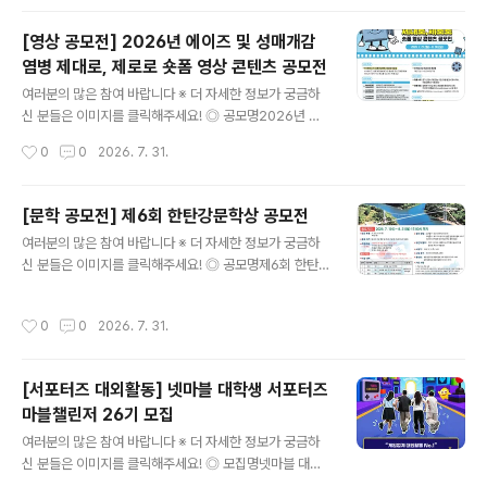
도움이 됩니다~콘테스트, 공..
포럼 대학생 서포터즈 모집✔ 씨게이트 서포터즈 5기 & 라
씨 서포터즈 4기 모집✔ 제5회 공연 프로듀서 3급 자격 시
[영상 공모전] 2026년 에이즈 및 성매개감
험✔ 한화 체험 브랜딩 캠프✔ 2026년 생명사랑 밤길걷기
염병 제대로, 제로로 숏폼 영상 콘텐츠 공모전
✔ 한국수자원공사 댐잇프로젝트 SNS국민여행단 잇담4
글 내용
기 모집✔ [KT클라우드] 채용우대 혜택 클라우드 부트캠
여러분의 많은 참여 바랍니다 ※ 더 자세한 정보가 궁금하
프​* 자세한 내용은 뉴스카드를 클릭하시면 확인하실 수 있
신 분들은 이미지를 클릭해주세요! ◎ 공모명2026년 에
습니다. 자세한 내용은 콘테스트코리아 홈페이지에서 확인
이즈 및 성매개감염병 제대로, 제로로 숏폼 영상 콘텐츠 공
작성시간
0
0
2026. 7. 31.
하시면 도움이 됩니다~​콘테스트, 공모전, 대외활동 정보 /
모전 ◎ 공모주제HIV/에이즈 및 성매개감염병, 제대로 제
소개 / 뉴스소식은 @..
로로 ① 예방을 제대로, 감염을 제로로- HIV/에이즈, 성매
개감염병 예방ex) 올바른 콘돔 사용, 안전한 성관계, PrEP
[문학 공모전] 제6회 한탄강문학상 공모전
사용 등 ② 검사를 제대로, 불안을 제로로- 감염 여부 및 증
글 내용
여러분의 많은 참여 바랍니다 ※ 더 자세한 정보가 궁금하
상 의심 시, 조기 발견과 신속한 치료 필수ex) 보건소 무료
신 분들은 이미지를 클릭해주세요! ◎ 공모명제6회 한탄강
검진/익명검사, 병의원 검사 ③ 인식을 제대로, 편견을 제
문학상 작품 공모 ◎ 응모부문- 시 또는 시조 5편- 수필 3
로로- 일상생활로는 감염되지 않는다는 과학적 사실을 바
편 ◎ 응모자격전국의 기성 문인 및 공고일 기준 만 20세
탕으로, 에이즈 환자에 대한 차별과 낙인의 시선 해소ex)
작성시간
0
0
2026. 7. 31.
이상의 일반인 ◎ 작품주제아래 제시한 내용 중 어느 하나
함께 식사할 때/침과 땀으로/악수와 포옹으로 감염 NO ◎
는 필수(1~3 中 택일)1) 연천의 명소나 한탄강의 비경2)
공모분야▪..
분단의 애환, 또는 통일 지향3) 용서, 화해, 사랑, 평화 ◎
[서포터즈 대외활동] 넷마블 대학생 서포터즈
응모기간2026. 7. 1.(수) ~ 8. 31.(월) 17:00까지 접수된
마블챌린저 26기 모집
작품에 한함. ◎ 시상내역※ 심사 결과에 따라 수상작이 없
글 내용
거나 수상 인원이 변경될 수 있음- 대상 1명 상패 및 상금 5
여러분의 많은 참여 바랍니다 ※ 더 자세한 정보가 궁금하
00만원- 금상 2명 상패 및 상금 각 200만원(총 400만
신 분들은 이미지를 클릭해주세요! ◎ 모집명넷마블 대학
원)- 은상 3명 상패 및 상금 각 10..
생 서포터즈 마블챌린저26기 모집 ◎ 활동내용- 온·오프