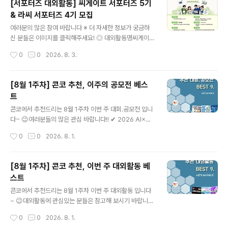
[서포터즈 대외활동] 씨게이트 서포터즈 5기
공모 부문이미지｜카드뉴스, 자작시·시화, 인스타툰 등영
& 라씨 서포터즈 4기 모집
상｜1080×1920 세로형 숏폼 ◎ 공모 주제① 부모님 활
글 내용
력 뿜뿜 프로젝트! AI로 전하는 웰포유② 남재현 산양유단
여러분의 많은 참여 바랍니다 ※ 더 자세한 정보가 궁금하
백질을 AI로 시각화하다③ 나의 건강·부모님 건강 비결 공
신 분들은 이미지를 클릭해주세요! ◎ 대외활동명씨게이트
유 ◎ 참여 방법작품을 본인 SNS에 업로드한 후 필수 해
서포터즈 5기 & 라씨 서포터즈 4기 모집 ◎ 응모자격IT와
작성시간
0
0
2026. 8. 3.
시태그를 포함해 주세요.#웰포유더당당 #웰포유콘테스트
콘텐츠를 사랑하는 사람전체 활동 참여에 무리가 없는 사
업로드한 게시물..
람(발대식·해단식 참여 필수)전자제품 및 스토리지 제품에
관심이 많은 사람Seagate 또는 LaCie 제품의 매력을 직
[8월 1주차] 콘코 추천, 이주의 공모전 베스
접 경험해 보고 싶은 사람제품 체험 후 자신만의 콘텐츠를
트
제작할 수 있는 사람 ◎ 활동내용오프라인 행사를 통한 브
글 내용
랜드 및 서포터즈 네트워크 형성하기최신 Seagate·LaCi
콘코에서 추천드리는 8월 1주차 이번 주 대회.공모전 입니
e 스토리지 제품을 직접 체험해 보기체험한 제품을 바탕으
다~ 😉여러분들의 많은 관심 바랍니다!! ✔ 2026 AI×공
로 크리에이티브한 콘텐츠 제작하기미션은 총 4회 진행되
공·사회 데이터 활용 자원봉사 실행 아이디어 지원 프로그
작성시간
0
0
2026. 8. 1.
며, 콘텐츠는 영상 또는 사진 형태로 자유롭게 제작개인 S
램✔ 틴저린챌린지✔ 2026 디자인 크리에이션 챌린지(D
NS 등 다양한 온라인 채..
CC) 3D프린팅 제품디자인 공모전✔ 제6회 나무와 목재
사랑 그림그리기 대회✔ 2026 동피랑 페인트 페스타 전국
[8월 1주차] 콘코 추천, 이번 주 대외활동 베
대상 벽화 디자인 공모전✔ 2026 영덕 바램사업 「영덕을
스트
담다」 관광기념품 공모전✔ 2026 현대리바트 영챌린지
글 내용
(디자인·마케팅) 공모전✔ 2026년 수돗물 반전매력 챌린
콘코에서 추천드리는 8월 1주차 이번 주 대외활동 입니다
지 공모전✔ 2026년 기형도문학관 창작시 공모전 * 자세
~ 😉대외활동에 관심있는 분들은 참고해 보시기 바랍니
한 내용은 뉴스카드를 클릭하시면 확인하실 수 있습니다.
다!! ✔ 한국과총 제7기 KOFST 크리에이터 모집✔ 202
작성시간
0
0
2026. 8. 1.
자세한 내용은 콘테스트코리아 홈페이지에서 확인하시면
6 제대군인 취·창업박람회✔ [TV CHOSUN] 2026 교육