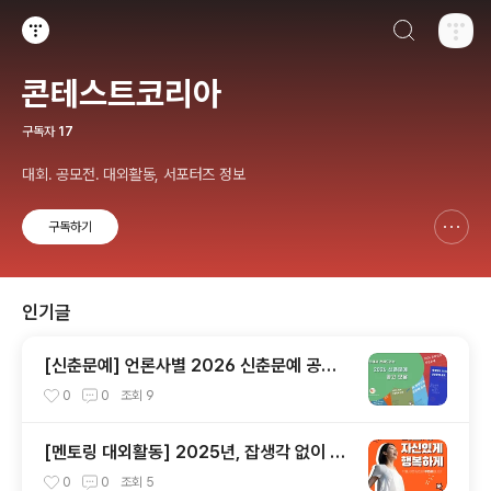
검색하기
티스토리
콘테스트코리아
구독자
17
대회. 공모전. 대외활동, 서포터즈 정보
구독하기
신고하기 레이어
열기
인기글
[신춘문예] 언론사별 2026 신춘문예 공고
모음
0
0
조회
9
[멘토링 대외활동] 2025년, 잡생각 없이 가
장 '나답게' 성공하는 법 ㅣ자기계발 명상캠프
0
0
조회
5