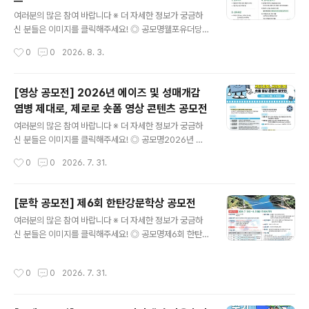
참여를 바랍니다. ◎ 공모주제청년과 신혼부부가 희망하고
글 내용
선호하는 주택 공급 방향 ◎ 응모자격사회현안에 관심있는
여러분의 많은 참여 바랍니다 ※ 더 자세한 정보가 궁금하
19세 이상 ~ 39세 이하 청년※ ‘서울특별시 청년 기본 조
신 분들은 이미지를 클릭해주세요! ◎ 공모명웰포유더당당
례’상의 청년 나이 기준이며, 응모마감일 기준으로 1986.
콘텐츠 콘테스트나의 건강 콘텐츠를 자유롭게 뽐내주세요.
작성시간
0
0
2026. 8. 3.
10. 1. ~ 2006. 9. 30. 출생한 사람 ◎ 응모방법단독 또는
AI활용 가능합니다. ◎ 참가자격대한민국 국민 누구나개
공동저자(3인 이..
인 또는 4인 이하 팀으로 참여 가능 ◎ 접수기간2026. 7.
17(금) ~ 9. 7(월) 23:00까지 ◎ 발표일26.9.11(금) ◎
[영상 공모전] 2026년 에이즈 및 성매개감
공모 부문이미지｜카드뉴스, 자작시·시화, 인스타툰 등영
염병 제대로, 제로로 숏폼 영상 콘텐츠 공모전
상｜1080×1920 세로형 숏폼 ◎ 공모 주제① 부모님 활
글 내용
력 뿜뿜 프로젝트! AI로 전하는 웰포유② 남재현 산양유단
여러분의 많은 참여 바랍니다 ※ 더 자세한 정보가 궁금하
백질을 AI로 시각화하다③ 나의 건강·부모님 건강 비결 공
신 분들은 이미지를 클릭해주세요! ◎ 공모명2026년 에
유 ◎ 참여 방법작품을 본인 SNS에 업로드한 후 필수 해
이즈 및 성매개감염병 제대로, 제로로 숏폼 영상 콘텐츠 공
작성시간
0
0
2026. 7. 31.
시태그를 포함해 주세요.#웰포유더당당 #웰포유콘테스트
모전 ◎ 공모주제HIV/에이즈 및 성매개감염병, 제대로 제
업로드한 게시물..
로로 ① 예방을 제대로, 감염을 제로로- HIV/에이즈, 성매
개감염병 예방ex) 올바른 콘돔 사용, 안전한 성관계, PrEP
[문학 공모전] 제6회 한탄강문학상 공모전
사용 등 ② 검사를 제대로, 불안을 제로로- 감염 여부 및 증
글 내용
여러분의 많은 참여 바랍니다 ※ 더 자세한 정보가 궁금하
상 의심 시, 조기 발견과 신속한 치료 필수ex) 보건소 무료
신 분들은 이미지를 클릭해주세요! ◎ 공모명제6회 한탄강
검진/익명검사, 병의원 검사 ③ 인식을 제대로, 편견을 제
문학상 작품 공모 ◎ 응모부문- 시 또는 시조 5편- 수필 3
로로- 일상생활로는 감염되지 않는다는 과학적 사실을 바
편 ◎ 응모자격전국의 기성 문인 및 공고일 기준 만 20세
탕으로, 에이즈 환자에 대한 차별과 낙인의 시선 해소ex)
작성시간
0
0
2026. 7. 31.
이상의 일반인 ◎ 작품주제아래 제시한 내용 중 어느 하나
함께 식사할 때/침과 땀으로/악수와 포옹으로 감염 NO ◎
는 필수(1~3 中 택일)1) 연천의 명소나 한탄강의 비경2)
공모분야▪..
분단의 애환, 또는 통일 지향3) 용서, 화해, 사랑, 평화 ◎