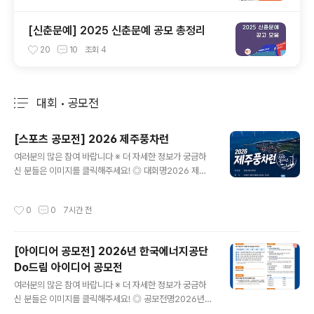
[신춘문예] 2025 신춘문예 공모 총정리
20
10
조회
4
대회 • 공모전
분류 전체보기
주요 글 목록
[스포츠 공모전] 2026 제주풍차런
글 내용
여러분의 많은 참여 바랍니다 ※ 더 자세한 정보가 궁금하
신 분들은 이미지를 클릭해주세요! ◎ 대회명2026 제주
풍차런바람따라 달리는 제주, 풍차따라 달리는 하루 ◎ 일
시2026년 10월 10일(토) 09:00~12:00 ◎ 장 소한림
작성시간
0
0
7시간 전
수협 다목적어업인종합지원센터제주 제주시 한림읍 한림
리 1377-53 ◎ 참가비50,000원 10K / 5K 동일 ◎ 코
스10K, 5K 10K, 5K 모두 기록칩 제공 ◎ 출발시간10K 0
[아이디어 공모전] 2026년 한국에너지공단
9:00 / 5K 09:20 ◎ 참가비 입금계좌- 은행명 : 농협- 계
Do드림 아이디어 공모전
좌번호 : 351-1405-5832-13- 예금주 : 주식회사 어디
글 내용
감수광 ◎ 시상내용종합 시상시상은 10km 부문에 한해
여러분의 많은 참여 바랍니다 ※ 더 자세한 정보가 궁금하
진행되며, 5km 부문은 시상에서 제외됩니다.- 1위 30만
신 분들은 이미지를 클릭해주세요! ◎ 공모전명2026년
원, 2위 20만원, 3위 10..
한국에너지공단 Do드림 아이디어 공모전 ◎ 제안주제- K