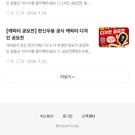
딩 크레딧 마지막 프레임 기준)의 가로형 영상 ◎ 출품주제
신 분들은 이미지를 클릭해주세요! ◎ [사진 공모전] '동행
1) 그린이니셔티브- 일상 속 ESG 실천을 독려하는 이야
(同行)' 다시 웃는 오늘, 그 여정의 순간들항암치료의 시간
작성시간
0
0
2026. 7. 24.
기- ESG의 윤리적 가치를 담은 이야기 2) 삼다수 with A
속에서 마주한 소중한 순간을 사진으로 들려주세요. 여러
I..
분의 한 장면이 누군가에게 따뜻한 위로와 용기가 될 수 있
습니다. ◎ 공모자격대한민국 국민 누구나 (1인당 최대 3
[캐릭터 공모전] 한신우동 공식 캐릭터 디자
점 출품 가능) ◎ 공모일정· 접수 기간: 2026년 7월 13일
인 공모전
(월) ~ 8월 31일(월) 18:00· 결과 발표: 2026년 10월 1
글 내용
일(목) *상기 일정은 내부 사정 등에 따라 변경될 수 있습니
여러분의 많은 참여 바랍니다 ※ 더 자세한 정보가 궁금하
다. 변경될 시 학회 홈페이지를 통해 공지합니다. *결과 발
신 분들은 이미지를 클릭해주세요! ◎ 공모전명한신우동
표는 학회 홈페이지 및 개별 통보합니다. ◎ 시상내역대 상
공식 캐릭터 디자인 공모전 ◎ 공모주제한신우동 브랜드를
작성시간
0
0
2026. 7. 23.
(1명) 100만원최우수..
대표할 수 있는 창의적이고 개성 있는 캐릭터 디자인. ◎
참가자격대한민국 국민 누구나 ◎ 접수기간2026.07.01
~2026.07.31 ◎ 수상발표2026년 08월 중 ◎ 참여방
더보기
법1. 캐릭터 디자인 제작2. 참가신청서 작성 및 구글드라이
브 작품 공유 링크 첨부 ◎ 시상내역- 대상 (1명) : 100만
원- 최우수상 (1명) : 50만원※ 심사 결과에 따라 적격 작품
이 없을 경우 시상하지 않을 수 있습니다.※ 상금에 대한 제
세공과금은 관련 법령에 따라 수상자 본인 부담으로 공제
후 지급됩니다. ◎ 문의phyunsoo1227@gmail.com
의안내
티스토리
로그인
고객센터
많..
© Daum Corp.