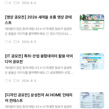
작성시간
0
0
2026. 8. 6.
EA 핵심가치(혁신 / 소통 / 안전 / 신뢰)를 주제로 한 제안 -
예산 집행방법, 제도 개선 등 예산 절감을 주제로 한 제안
◎ 참가자격전국민 누구나 ◎ 접수기간2026.7.15(수) ~
[영상 공모전] 2026 새마을 숏폼 영상 콘테
2026.8.31(월) ◎ 참가방법[첨부] 제안서 작성 후 공단홈
스트
페이지 ‘고객제안’ 게시판* 제출*(공단홈페이지) 국민소통
글 내용
→ 고객만족시스템 → 고객제안 →신청분야[Do드림 아이
여러분의 많은 참여 바랍니다 ※ 더 자세한 정보가 궁금하
디어 공모전] ◎ 제안채택 및 시행① 제안요건 충족여부 등
신 분들은 이미지를 클릭해주세요! ◎ 접수기간2026. 6.
주관부서(ESG경영처) 적합성 검토(적/부)② 담당부서(제
1.(월) ~ 9. 28.(월) 15:00까지 ◎ 참가대상대한민국에 거
작성시간
0
0
2026. 8. 5.
안시행부서) 사전 채택여부 검토(내용 충실도에 따라 불채
주하는 누구나 참여 가능(개인 또는 4인 이하 팀) ◎ 공모
택 ..
주제일상 속 새마을정신을 자유롭게 표현한 숏폼 영상 ◎
작품규격유형 : 저작권 걱정 없는 순수 창작 콘텐츠시간 : 3
[IT 공모전] 특허-산업 융합데이터 활용 아이
0초~90초 (60초 이내 권장)규격 : 16:9 가로형 또는 세로
디어 공모전
형 영상형식 : 표준 영상파일 형식(MP4, MOV, AVI 등)해
글 내용
상도 : 1920×1080px 또는 1080×1920px ◎ 접수방
여러분의 많은 참여 바랍니다 ※ 더 자세한 정보가 궁금하
법① 필수 해시태그와 함께 개인 SNS 업로드[ 필수 해시
신 분들은 이미지를 클릭해주세요! ◎ 공모명특허-산업 융
태그 ]#새마을숏폼 #새마을챌린지 #청도 #새마을정신 ②
합데이터 활용 아이디어 공모전특허-산업 융합데이터란 ?
작성시간
0
0
2026. 8. 5.
제출서류 작성 후 이메일 제출[ 제출..
인공지능 분류모델을 활용하여 개별 특허가 어떤 산업에
속하는지 분류한 데이터 ◎ 응모자격- 전국 대학교 대학
(원)생 (대표자 포함 4인 이내 팀 구성) ◎ 일 정○ 2026.
[디자인 공모전] 삼성전자 AI HOME 인테리
7.23. ~ 9. 11. 접수 기간○ 2026. 9.28. ~ 11. 13. 결과물
어 컨테스트
제출○ 2026. 11.16. ~ 11. 20. 1차 심사○ 2026. 11.21.
글 내용
~ 11. 27. 발표 자료 제출○ 2026. 12.02. 2차 심사○ 2
여러분의 많은 참여 바랍니다 ※ 더 자세한 정보가 궁금하