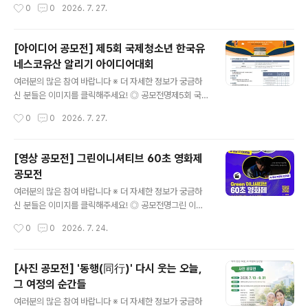
작성시간
0
0
2026. 7. 27.
할 경우 ..
캔버스 신진예술가 지원전시 공모 ◎ 참가자격대한민국 국
적 소지자 누구나 ◎ 공모분야평면(회화, 드로잉, 일러스트
등) 또는 영상(미디어아트, 애니메이션, 영상작품 등)※단
[아이디어 공모전] 제5회 국제청소년 한국유
평면 작품의 경우 미디어아트 영상화가 가능한 작품일 것
네스코유산 알리기 아이디어대회
◎ 선정절차작품 접수 > 본선 진출 작품 선정 심사(40팀
글 내용
선정) > 기술 자문 > 최종 전시 작품 심사(20팀 선정) > 전
여러분의 많은 참여 바랍니다 ※ 더 자세한 정보가 궁금하
시 ◎ 접수기간2026년 7월 9일(목)~8월 3일(월) ◎ 접
신 분들은 이미지를 클릭해주세요! ◎ 공모전명제5회 국제
수방법이메일 접수(seoullomecan@gmail.com) ◎
청소년 한국유네스코유산 알리기 아이디어대회The 5th
작성시간
0
0
2026. 7. 27.
지원사항- 본선 진출 40팀 작품지원비 각 삼십만원(300,
Global Idea Contest of Promotion for the Kore
000)-..
a’s UNESCO Heritages in Young Hands ◎ 참가자
전 세계 초등학생 1학년 이상 중․고교생 또는 청소년 개인
[영상 공모전] 그린이니셔티브 60초 영화제
또는 팀(최대 5인)(Individual or Team(within 5 pers
공모전
ons) Youth of 1st~13th Grade) ◎ 공모내용한국의
글 내용
모든 유네스코유산 에 대하여 전 세계에 널리 알리고자 하
여러분의 많은 참여 바랍니다 ※ 더 자세한 정보가 궁금하
는 획기적인 아이디어 공모 ◎ 부문 및 주제(1) 에세이부문
신 분들은 이미지를 클릭해주세요! ◎ 공모전명그린 이니
주제: 한국의 세계유산을 전 세계에 널리 알릴 수 있는 참신
셔티브 60초 영화제 ◎ 참가자격전국민 누구나 ◎ 접수기
작성시간
0
0
2026. 7. 24.
한 아이..
간2026.5.12~2026.8.14 ◎ 출품부문가로형 60초 영
화(HD이상)① 그린 이니셔티브 부문② 삼다수 with AI 부
문③ 해피플러스 부문 - 그린이니셔티브, 해피플러스 부문
[사진 공모전] '동행(同行)' 다시 웃는 오늘,
> 스토리텔링 중심의 실사 촬영 기반 순수창작물 (드라마,
그 여정의 순간들
코미디, 로맨스 등)- 삼다수withAI 부문> 생성형 AI 기술
글 내용
을 활용하여 제작한 영상 필수- 55~60초 (첫 프레임~엔
여러분의 많은 참여 바랍니다 ※ 더 자세한 정보가 궁금하