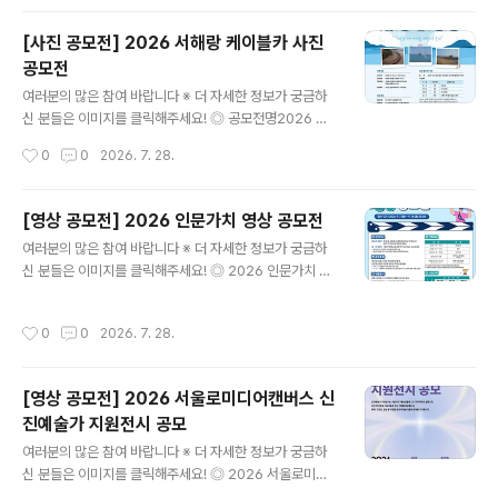
팀) ◎ 접수기간2026. 7. 13. ~ 9. 13. ◎ 출품수개인, 팀
별 3건 이내 ※ 중복수상 불가 ◎ 공모주제평범한 일상이
[사진 공모전] 2026 서해랑 케이블카 사진
주는 특별한 우리 가족 이야기 (예시)1. 혼자보다 둘이 더
공모전
행복한 신혼부부의 모습 등 결혼을 장려하는 내용2. 아이
글 내용
로 인해 발견하는 새로운 세상 및 유쾌한 일상, 육아를 통한
여러분의 많은 참여 바랍니다 ※ 더 자세한 정보가 궁금하
부모의 성장기 등 육아가 주는 기쁨과 행복을 담은 내용3.
신 분들은 이미지를 클릭해주세요! ◎ 공모전명2026 서
온 가족이 함께 춤을 추거나 상황극을 연출하는 영상 등 가
해랑 케이블카 사진 공모전 ◎ 공모 주제서해랑 케이블카
작성시간
0
0
2026. 7. 28.
족이 주는 행복한 순간을 담은 내용 ◎ 접수방법온라인 개
의 아름다운 전경 및 주변 풍경을 담은 사진 ◎ 응모 분야
별 접..
사진(디지털 카메라 또는 스마트폰 촬영본) ◎ 공모 기간2
026년 7월 1일(수) ~ 9월 30일(수) ◎ 지원 자격서해랑
[영상 공모전] 2026 인문가치 영상 공모전
케이블카 방문객 누구나 ◎ 출품 수량1인 최대 3점(출품료
글 내용
여러분의 많은 참여 바랍니다 ※ 더 자세한 정보가 궁금하
무료) ◎ 작품 규격1) 디지털 카메라 또는 스마트폰 촬영본
신 분들은 이미지를 클릭해주세요! ◎ 2026 인문가치 영
2) 800만 화소 이상, 2.5MB 이상3) JPG(JPEG) 파일
상 공모전(재)한국정신문화재단에서는 현대사회 속 우리의
◎ 유의 사항AI를 활용한 생성 및 합성 이미지 출품 불가
삶과 사회 문제를 탐구하고,이를 인문적으로 풀어갈 수 있
(기본 보정 진행 시 보정 여부 기재) ◎ 지원 방법네이버 폼
작성시간
0
0
2026. 7. 28.
는 단초를 마련하고자 인문가치 영상 공모전을 실시합니
링크 작성 후 원본 파일과 함께 제출(신청링크 https..
다.인문정신문화를 확산할 수 있는 미래세대의 참신한 영
상을 모집하오니 관심 있는 여러분의 많은 참여를 바랍니
[영상 공모전] 2026 서울로미디어캔버스 신
다. ◎ 접수기간2026. 9. 7.(월) ~ 2026. 9. 14.(월), 18:
진예술가 지원전시 공모
00까지 ◎ 공모대상청소년 부문: 전국 중·고등학교 재학생
글 내용
및 학교 밖 청소년(비인가 대안학교 재학생 포함) 청년 부
여러분의 많은 참여 바랍니다 ※ 더 자세한 정보가 궁금하
문: 「청년기본법」에 따른 만 19세 이상 34세 이하※ 개인
신 분들은 이미지를 클릭해주세요! ◎ 2026 서울로미디
또는 2~5인으로 구성된 팀 모두 응모 가능※ 팀으로 응모
어캔버스 신진예술가 지원전시 공모2026 서울로미디어