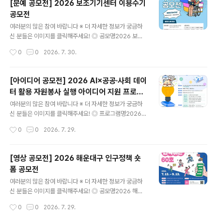
[문예 공모전] 2026 보조기기센터 이용수기
응모기간2026. 7. 1.(수) ~ 8. 31.(월) 17:00까지 접수된
공모전
작품에 한함. ◎ 시상내역※ 심사 결과에 따라 수상작이 없
글 내용
거나 수상 인원이 변경될 수 있음- 대상 1명 상패 및 상금 5
여러분의 많은 참여 바랍니다 ※ 더 자세한 정보가 궁금하
00만원- 금상 2명 상패 및 상금 각 200만원(총 400만
신 분들은 이미지를 클릭해주세요! ◎ 공모명2026 보조
원)- 은상 3명 상패 및 상금 각 10..
기기센터 이용수기공모전 ◎ 참가자격보조기기 사용 경험
작성시간
0
0
2026. 7. 30.
이 있는 누구나 (장애인, 보호자, 가족, 활동지원사, 지역보
조기기센터 직원 등) ◎ 접수기간2026.04.01(수)~08.1
7(월) ◎ 응모방법제공하는 양식을 내려 받아 응모 신청서
[아이디어 공모전] 2026 AI×공공·사회 데이
및 원고를 작성한 후, 이메일(ksh0445@korea.kr) 제출
터 활용 자원봉사 실행 아이디어 지원 프로그
◎ 응모주제보조기기 이용을 통해 얻은 변화와 희망이 핵
글 내용
램
심 키워드입니다. (주제예시) ① 생활과 일상의 변화 사례
여러분의 많은 참여 바랍니다 ※ 더 자세한 정보가 궁금하
② 돌봄 지원의 변화 사례 ③ 기타(그 외 보조기기 이용을
신 분들은 이미지를 클릭해주세요! ◎ 프로그램명2026 A
통해 느낀 개인적인 경험과 생각)- 센터 서비스를 제공하는
I×공공·사회 데이터 활용 자원봉사 실행 아이디어 지원 프
작성시간
0
0
2026. 7. 29.
자 ① 보조기기 선택˙교체 과정에서 겪은 시행착오와 개선
로그램 ◎ 참여대상자원봉사에 관심 있는 누구나 ◎ 참여
과정② ..
주제AI×공공·사회 데이터 기반 사회문제 해결 자원봉사 아
이디어 ◎ 접수기간2026. 7. 24.(금) ~ 8. 17.(월)까지 ◎
[영상 공모전] 2026 해운대구 인구정책 숏
참여분야환경·기후 : 탄소중립, 자원순환, 생태보전돌봄·복
폼 공모전
지 : 노인, 아동, 장애인, 1인 가구, 취약계층안전·재난 : 생
글 내용
활안전, 범죄예방, 재난대응, 교통안전지역공동체 : 주민참
여러분의 많은 참여 바랍니다 ※ 더 자세한 정보가 궁금하
여, 세대통합, 다문화, 마을활성화자유주제 : 각종 사회문
신 분들은 이미지를 클릭해주세요! ◎ 공모명2026 해운
제, 온라인 및 디지털 활동, 기타 창의 아이디어 ◎ 주요일
대구 인구정책 숏폼 공모전 '우리 가족의 반짝이는 60초'
작성시간
0
0
2026. 7. 29.
정- 참여자 모집 : 7.24.(금)~8.17.(월) / ..
◎ 참가자격인구정책에 관심있는 국민 누구나(개인 또는