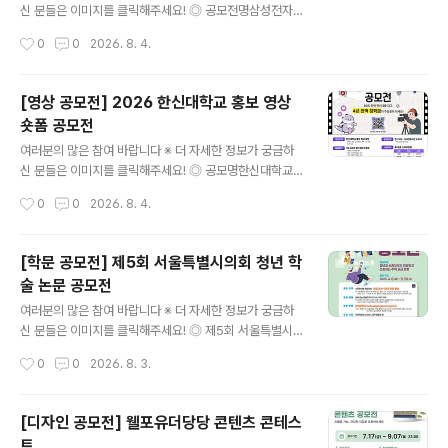
026. 12월 중 시상식 진..
신 분들은 이미지를 클릭해주세요! ◎ 공모전명삼성전자
블루스페이스 멤버십을 위한 AI HOME Interior Design
작성시간
0
0
2026. 8. 4.
Contest 삼성전자 AI 기반 주거 공간 디자인 공모전 ◎
응모자격인테리어·가구사 디자인 관련 종사자(개인 및 법
인사업자 소속) ◎ 공모주제Space for AI, Design for
[영상 공모전] 2026 한신대학교 홍보 영상
Life(AI 가전을 품은 주거 공간 디자인) ◎ 공모 분야(택1)
숏폼 공모전
1. AI키친: 냉장고, 후드일체형 인덕션, AI 스팀, 식기세척
글 내용
기 등 주방 설계2. AI리빙 : TV, 시스템에어컨, 공기청정기
여러분의 많은 참여 바랍니다 ※ 더 자세한 정보가 궁금하
등 거실 설계※ 자세한 제품 AI 기능과 가이드 팁은 삼성 비
신 분들은 이미지를 클릭해주세요! ◎ 공모명한신대학교
즈니스 닷컴 공지사항 참고 ◎ 공모일정접수 : 2026.08.
홍보 영상 숏폼 공모전 ◎ 공모주제한신대학교 홍보 영상
작성시간
0
0
2026. 8. 4.
01~09.18수상자 발..
(브랜드 광고, 입시 홍보, 캠퍼스 소개 등 형식 자유) ◎ 응
모자격만 13~18세(개인으로만 참여 가능) - 전국 중·고등
학생 및 이에 준하는 연령의 청소년 모두 참여 가능(중고등
[학문 공모전] 제5회 서울특별시의회 청년 학
학교·대안학교·비인가 교육기관·해외학교 재학생 및 검정
술 논문 공모전
고시 준비생 등 포함) ◎ 공모일정- 접수: 2026.7.20(월)
글 내용
~8.18(화) - 발표: 9월 말 예정(한신대 홈페이지 및 개별
여러분의 많은 참여 바랍니다 ※ 더 자세한 정보가 궁금하
연락) - 발표 후 시상식 진행 예정(수상자는 필수 참여) -
신 분들은 이미지를 클릭해주세요! ◎ 제5회 서울특별시의
접수상황에 따라 접수기간 연장 및 추후 일정이 변경될 수
회 청년 학술논문 공모 안내서울특별시의회는 미래를 이끌
작성시간
0
0
2026. 8. 3.
있습니다. ◎ 출품형식30-60초 길이의 MP4 영상..
어나갈 새로운 주역인 청년들이 우리사회가 직면한 문제에
관심을 가지는 계기를 제공하고, 현안 해결을 위한 자유롭
고 참신한 제안을 발굴하고자 매년 우수 학술 논문을 공모·
[디자인 공모전] 웰포유더당당 콘텐츠 콘테스
선정하여 오고 있습니다. 올해에도 청년 여러분들의 많은
트