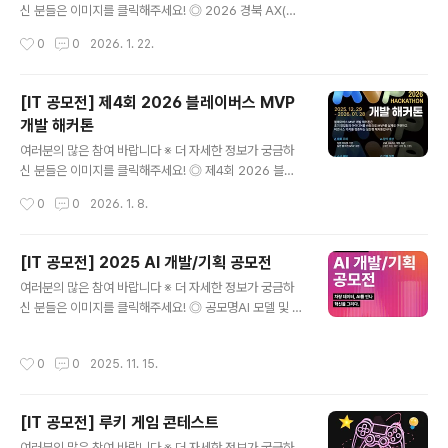
형 ㅣ 인공지능 · 웹 · 암호 · 시스템 · 리버싱 · 포렌식 ◎ 참
신 분들은 이미지를 클릭해주세요! ◎ 2026 경북 AX(AI
가자격- 강원권 소재 중학교 및 고등학교 재..
+DX) 전환 시나리오 경진대회 모집인공지능(AI)과 디지
작성시간
0
0
2026. 1. 22.
털전환(DX)의 융합을 통한 경북 지역 산업 및 생활 전 영역
의지능화 혁신을 위해 「경북 AX 전환 시나리오 경진대회」
를 개최합니다.창의적인 아이디어를 가진 분들의 많은 참
[IT 공모전] 제4회 2026 블레이버스 MVP
여 바랍니다. ◎ 지원자격경북지역 대학생, 주민 및 기업
개발 해커톤
(개인 또는 팀 단위 / 팀당 3~5명)※ 지역주민은 만 16세
글 내용
이상 참여 가능 ◎ 접수기간2026. 1. 7 ~ 2026. 1. 30
여러분의 많은 참여 바랍니다 ※ 더 자세한 정보가 궁금하
◎ 공모주제[1] 지역산업분야 AX전환 시나리오-스마트
신 분들은 이미지를 클릭해주세요! ◎ 제4회 2026 블레
제조, 스마트 농업, 의료.헬스케어, 문화.관광, 물류, 에너지
이버스 MVP 개발 해커톤초기창업팀의 아이디어를 현실로
작성시간
0
0
2026. 1. 8.
등[2] 생활밀착형 AX전환 시나리오-교통, 환경, ..
만들 IT 전문가를 찾습니다!블레이버스 MVP 개발 해커톤
은 초기 창업팀의 아이디어를 바탕으로 MVP를 실제로 구
현하고 비즈니스 가치를 검증하는 실전형 해커톤입니다.10
[IT 공모전] 2025 AI 개발/기획 공모전
일 간의 몰입을 통해 스타트업 현업의 생생함을 느껴보세
글 내용
여러분의 많은 참여 바랍니다 ※ 더 자세한 정보가 궁금하
요! ◎ 행사 정보- 기간: 2026년 2월 1일(일) ~ 2월 12일
신 분들은 이미지를 클릭해주세요! ◎ 공모명AI 모델 및 서
(목)- 장소: 온라인 협업 및 오프라인 파이널데이(마루18
비스기획 관련 아이디어 공모전 ◎ 지원기간2025.10.24
0)- 주제: 실제 창업 아이템 기획서 기반 웹버전 MVP 구
(금) ~ ​2025.11.23(일) ​23:00까지접수 ​기간 외 ​추가 제
현- 참가신청: 2025년 12월 29일(월) ~ 1월 28일(수)-
작성시간
0
0
2025. 11. 15.
출 불가합니다. ◎ 참가대상AI 모델 ​개발 ​및 서비스 ​기획에
총상금: 200만원- 주최: 어치브모먼트(Blaybus) ◎ ..
관심 있는 ​대학생, 대학원생 ​누구나 ​(재학, 휴학, ​졸업(예정)
자)개인 ​또는 ​3인 이하 팀 ◎ 지원방법- 안내 ​페이지 ​우측
[IT 공모전] 루키 게임 콘테스트
상단 "지원하기" 클릭 ​▶ ​지원서 ​제출- Track 1 데이터셋 ​
글 내용
다운로드- 각 ​Track 별 ​필수제출서류를 ​확인 후 제출해주
여러분의 많은 참여 바랍니다 ※ 더 자세한 정보가 궁금하