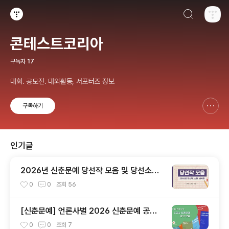
검색하기
티스토리
콘테스트코리아
구독자
17
대회. 공모전. 대외활동, 서포터즈 정보
구독하기
신고하기 레이어
열기
인기글
2026년 신춘문예 당선작 모음 및 당선소감,
심사평 총정리
0
0
조회
56
[신춘문예] 언론사별 2026 신춘문예 공고
모음
0
0
조회
7