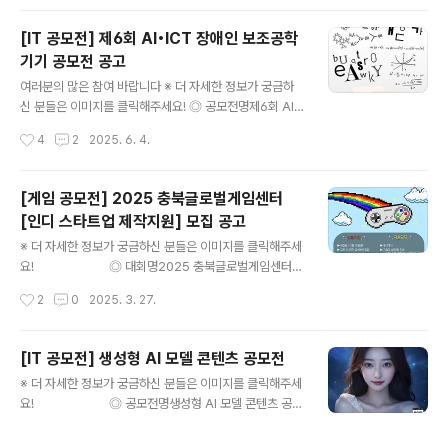
est@jmbc..
학생으로서 3~5명 단위의 팀을 구성하여 참가 (일반계고,
자율형고, 영재학교, 특수목적고, 특성화고 등 모든 유형의
[IT 공모전] 제6회 AI•ICT 장애인 보조공학
고등학교 대상) ◎ 접수기간2025.7.18.(금) 9:00 ~ 7.2
기기 공모전 공고
4.(목) 18:00 ◎ 프로젝트 주제인공지능 및 소프트웨어를
글 내용
통한 일상 생활 속의 아이디어 실현(기초 및 응용 SW, 인공
여러분의 많은 참여 바랍니다 ※ 더 자세한 정보가 궁금하
지능, 모바일앱, 임베디드 SW를 포함한 SW 전 분야) ◎
신 분들은 이미지를 클릭해주세요! ◎ 공모전명제6회 AI·I
예선참가신청서와 프로젝트 계획서 온라인 제출- 참가신
CT 장애인 보조공학기기 공모전 ◎ 공모주제AI·ICT 기술
작성시간
4
2
2025. 6. 4.
청서: 자필 서명 후 스캔하여 pdf 저장- 프로젝트계획서: p
이 접목된 장애인 보조공학기기 제품 ◎ 응모자격국민 누
df ..
구나 (개인 또는 단체 7명이내) ◎ 공모전 일정가. 공모접
수: '25. 5. 19.(월)~6. 18.(수)- 담당자 이메일 접수(붙임
[게임 공모전] 2025 충북글로벌게임센터
참조)나. 서류심사: '25. 6. 23.(월)~7. 4.(금)- 신청 접수
[인디 스타트업 제작지원] 모집 공고
중 서류심사를 통해 발표 대상자(6팀) 선정다. 발표심사:
글 내용
'25. 7. 10.(목)- 발표 대상자 중 최종 심사 진출(3팀) 선
※ 더 자세한 정보가 궁금하신 분들은 이미지를 클릭해주세
정- 발표심사는 (시)제품 개발·제작이 시각적으로 구현된
요! ◎ 대회명2025 충북글로벌게임센터
형태(ppt, 설계도면 등)로 제시한 자료에 대한 발표로 진행
[인디 스타트업 제작지원] 모집 공고 ◎ 지원규모총 8개사
작성시간
2
0
2025. 3. 27.
라. 시제품 제작: '..
※ 중간심사 점수가 우수한 기업 2개사에게는 인센티브 지
원 ◎ 지원대상1) 사업장 소재지가 충청북도인 게임 개발
사업자2) (역외기업 및 예비 창업자인 경우) 최종 선정 후
[IT 공모전] 생성형 AI 모델 콘텐츠 공모전
협약일 기준 3개월 내 충북지역으로 사업자등록 및 이전을
글 내용
※ 더 자세한 정보가 궁금하신 분들은 이미지를 클릭해주세
완료를 확약한 게임 개발 사업자 ◎ 지원조건1) 공정률 3
요! ◎ 공모전명생성형 AI 모델 콘텐츠 공모
0% 이상의 과제만 접수 가능2) 협약기간 내에 신규채용 1
전 ◎ 공모주제참가자가 생성형 AI로 직접 만든 매력적인
명 필수 ◎ 협약기간협약 체결일 ~ 2025년 11월 30일
모델 이미지 및 영상 ◎ 참가자격생성형 AI를 활용할 줄 아
(일) ◎ 기타 지원사항> 게임센터 내 입주 사무실 공실 발