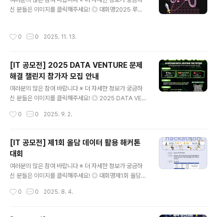
시기 ​바랍니다. 제출 ​서류 누락 시 불이익이 발생할 수 있으
신 분들은 이미지를 클릭해주세요! ◎ 대회명2025 루키
며, 이에 대한 책임은 본인에게 있습니다.- 2~3인 팀으로..
게임 콘테스트 ◎ 참가자격1. 전국 중, 고, 대학생 누구나
(수상시 재학 증명서 필요, 대학원생 제외)2. 팀당 1인부터
작성시간
0
0
2025. 11. 13.
최대 5인까지 참여 ◎ 접수기간2025. 11. 24 ~ 2025. 1
1. 30 ◎ 주제자유 주제 ◎ 추천 대상다른 공모전과 다르
게 대중에게 공개되고, 플레이어들의 투표로 점수가 집계
[IT 공모전] 2025 DATA VENTURE 문제
됩니다.아이디어 검증, 게임 반응 획득, 실력 검증 등 정말
해결 챌린지 참가자 모집 안내
로 게임 개발을 해보고 실력과 경험을 쌓고 싶은 분들에게
글 내용
추천합니다. ◎ 참가 방법1. 콘테스트 디스코드에 참여해주
여러분의 많은 참여 바랍니다 ※ 더 자세한 정보가 궁금하
세요. (https://discord.gg/fuY95f6s89)2. 개발 완료
신 분들은 이미지를 클릭해주세요! ◎ 2025 DATA VEN
후 게임핑에서 게임을 등록해주세요.3. ..
TURE 문제해결 Challenge실전형 창업 탐험 해커톤, 미
작성시간
0
0
2025. 9. 2.
지의 시장과 솔루션을 찾아가는 도전기업이 제시한 Real
MISSION을 해결하는 실전형 창업 해커톤실전 문제 해결
챌린지에 도전하세요!단순한 아이디어 공모전이 아닌, 실
[IT 공모전] 제1회 올담 데이터 활용 해커톤
제 기업이 제시한 Real 미션을 해결하는 진짜 실전형 문제
대회
해결 챌린지!기업 미션을 해결하고, 창업 아이템을 만들고,
글 내용
인턴십과 투자 기회까지 이어지는 2025 DATA VENTU
여러분의 많은 참여 바랍니다 ※ 더 자세한 정보가 궁금하
RE에 참여하세요! ◎ 참가자격전국 대학교 재학생 누구
신 분들은 이미지를 클릭해주세요! ◎ 대회명제1회 올담
나- 개인 출전 가능- 팀 출전 가능(4인 이하) ◎ 접수 기간
데이터 활용 해커톤 대회 ◎ 참가자격충남 소재 대학의 재
작성시간
0
0
2025. 8. 4.
2025. ..
학생 ◎ 공모주제충남 데이터포털 「올담」의 공공데이터를
활용하여 분야의 제약 없이 사회 문제 해결을 위한 구체적
인 아이디어 기획 ◎ 접수기간2025. 7. 14.~8. 14. 18:0