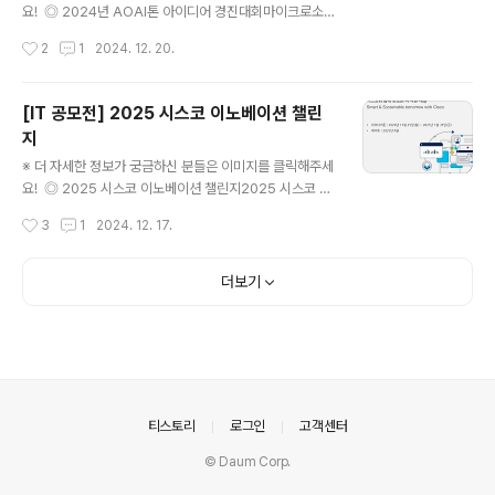
창의성 (10점) : 게임 아이디어 또는 주제 해석의 독창성,
요! ◎ 2024년 AOAI톤 아이디어 경진대회마이크로소프
새로움게임성 (10점) : 게임이 재..
트(Microsoft)가 후원하고, 에스핀(S.Pin), 인공지능팩토
작성시간
2
1
2024. 12. 20.
리(AIFactory)가 주최하는 "AOAI 아이디어 경진대회"에
여러분을 초대합니다. 총 13명의 수상자에게 상금이 준비
되어 있으니 실무에 적용할 수 있는 참신한 아이디어를 갖
[IT 공모전] 2025 시스코 이노베이션 챌린
은 여러분의 많은 관심 부탁 드립니다. ◎ 참가 자격효율적
지
인 업무를 필요로 하는 19세 이상의 누구나! (개인,팀) ◎
글 내용
대회 일정- 참가 접수기간 : 2024년 12월 11일 (수) ~ 20
※ 더 자세한 정보가 궁금하신 분들은 이미지를 클릭해주세
24년 12월 22일 (일) 23:59 까지- 대회기간 : 12월 11일
요! ◎ 2025 시스코 이노베이션 챌린지2025 시스코 이
(수) 00:00 ~ 12월 22일 (일) 00:00 까지- 심사기간 : 1
노베이션 챌린지가 시작되었습니다.2024년부터 국내 지
작성시간
3
1
2024. 12. 17.
2월 23일 (..
속가능성 분야의 혁신을 촉진하기 위해 마련된 이노베이션
챌린지는 올해 두번째로 "시스코와 함께 만드는 더 나은 내
일 – AI로 대표되는 시스코의 혁신적인 기술을 활용한 지역
더보기
사회 문제 해결” 을 주제로 진행합니다. 이노베이션 챌린지
는 아이디어톤(아이디어 제출) 과 해커톤(아이디어를 프로
토타입으로 구성)으로 구성되어 약 6개월간 진행되며 학
벌, 나이, 전공, 성별, 직업유무 등에 관계없이 관심있는 누
구나 참가 가능한 프로젝트입니다. 작은 아이디어가 우리
주변의 다양한 문제를 해결할 수 있고, 큰 행복을 만들 수
의안내
티스토리
로그인
고객센터
있습니다.지역사회 문제 해결에..
© Daum Corp.