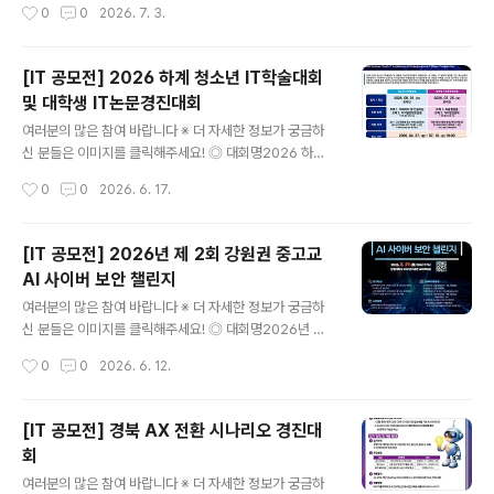
작성시간
0
0
2026. 7. 3.
일정1. 참가신청 :2026. 07. 01.(수)~ 07.31(금)2. 결과물
제출 :2026. 08. 18.(화) ~ 09. 15.(화)3. 심사 및 시상식
:(1차) 10.01(목) / (2차) 12.10(목) ◎ 대회 주제1. 목적 :
[IT 공모전] 2026 하계 청소년 IT학술대회
문화체육관광 분야 통계를 활용한 이슈(ISSUE), 정책효과
및 대학생 IT논문경진대회
분석 등 다양한 분석사례 발굴 및 대중적 데이터 분석 활용
글 내용
성 제고2. 제목 :2026년 문화체육관광 통계 활용대회문화
여러분의 많은 참여 바랍니다 ※ 더 자세한 정보가 궁금하
체육관광 분야의 국가승인통계및 민간(카드 소비 등) 자료
신 분들은 이미지를 클릭해주세요! ◎ 대회명2026 하계
를 융합•분석하여, 새로운 정책적•사회적 부가가치 창출
청소년 IT학술대회 및 대학생 IT논문경진대회IT 분야에
작성시간
0
0
2026. 6. 17.
◎ 활용 자료총..
열정을 가진 청소년부터 대학생까지, 빅데이터·인공지능·
디지털콘텐츠·AI융합응용· 디지털인문학 등 다양한 주제를
스스로 탐구하고 논문으로 표현하는 경험을 통해 창의적
[IT 공모전] 2026년 제 2회 강원권 중고교
사고력과 학술 역량을 갖춘 미래 IT 인재를 발굴·육성하고
AI 사이버 보안 챌린지
자 마련되었습니다. ◎ 지원자격 및 참가단위[청소년 IT학
글 내용
술대회]2026년 기준 초등학교 3학년 ~ 고등학교 3학년
여러분의 많은 참여 바랍니다 ※ 더 자세한 정보가 궁금하
재학생 또는 이에 상응하는 청소년 (2008년생 ~ 2017년
신 분들은 이미지를 클릭해주세요! ◎ 대회명2026년 제
생).대학에 진학한 경우 참가 불가. 위의 지원자격에 해당하
2회 강원권 중고교 AI 사이버 보안 챌린지(Gangwon AI
작성시간
0
0
2026. 6. 12.
는 개인/팀 참여 가능팀은 최대 3인까지, 성별·나이·학년·학
cyber Security Challenge:GAISC) ◎ 대회개요CTF
교 등이 달라도 무관 ..
문제풀이 방식으로 진행되는 강원권 중고교생 대상 사이버
보안 대회입니다.- 일시 ㅣ 2026.8.29.(토) 10:00 ~ 17:
[IT 공모전] 경북 AX 전환 시나리오 경진대
00 입실은 9시부터 가능합니다.- 장소 ㅣ 강원대학교 60
회
주년 기념관 국제회의실- 진행방식 ㅣ CTF 문제풀이 ㅣ
글 내용
참가자 전원 노트북 제공 · 개인 노트북 지참 금지- 문제 유
여러분의 많은 참여 바랍니다 ※ 더 자세한 정보가 궁금하