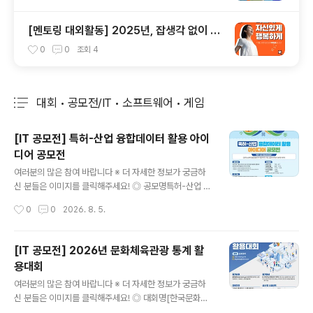
[멘토링 대외활동] 2025년, 잡생각 없이 가
장 '나답게' 성공하는 법 ㅣ자기계발 명상캠프
0
0
조회
4
대회 • 공모전/IT • 소프트웨어 • 게임
분류 전체보기
주요 글 목록
[IT 공모전] 특허-산업 융합데이터 활용 아이
디어 공모전
글 내용
여러분의 많은 참여 바랍니다 ※ 더 자세한 정보가 궁금하
신 분들은 이미지를 클릭해주세요! ◎ 공모명특허-산업 융
합데이터 활용 아이디어 공모전특허-산업 융합데이터란 ?
작성시간
0
0
2026. 8. 5.
인공지능 분류모델을 활용하여 개별 특허가 어떤 산업에
속하는지 분류한 데이터 ◎ 응모자격- 전국 대학교 대학
(원)생 (대표자 포함 4인 이내 팀 구성) ◎ 일 정○ 2026.
[IT 공모전] 2026년 문화체육관광 통계 활
7.23. ~ 9. 11. 접수 기간○ 2026. 9.28. ~ 11. 13. 결과물
용대회
제출○ 2026. 11.16. ~ 11. 20. 1차 심사○ 2026. 11.21.
글 내용
~ 11. 27. 발표 자료 제출○ 2026. 12.02. 2차 심사○ 2
여러분의 많은 참여 바랍니다 ※ 더 자세한 정보가 궁금하
026. 12월 중 시상식 진..
신 분들은 이미지를 클릭해주세요! ◎ 대회명[한국문화관
광연구원] 2026년 문화체육관광 통계 활용대회 ◎ 대회