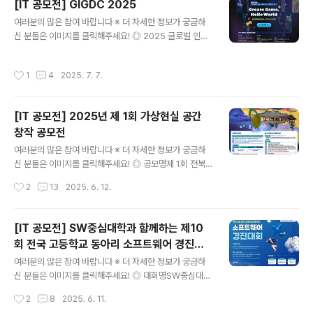
[IT 공모전] GIGDC 2025
0까지 ◎ 제출서류참가 신청서 및 사업 계획서, 참가서약
글 내용
여러분의 많은 참여 바랍니다 ※ 더 자세한 정보가 궁금하
서, 출품작 제3자 공개·공유 동의서, 개인정보 수집 및 이용
신 분들은 이미지를 클릭해주세요! ◎ 2025 글로벌 인디
동의서, 대표자 및 팀원 재학증명서 등 ◎ 시상내역- 대상
게임제작 경진대회(GIGDC)“Create Game, Hello W
ㅣ 1점 ㅣ 1,000,000원- 최우수상 ㅣ 1점 ㅣ 600,000
orld!”게임을 사랑하고, 스스로 만든 세상으로 세상과 소
원- 우수상 ㅣ 1점 ㅣ 400,000원 ◎ 문 의충남창조경제
작성시간
1
4
2025. 7. 7.
통하고 싶은 인디 개발자분들 주목!2025년 글로벌 인디
혁신센터 혁신창업실 문의 : 041-589-7144, i..
게임 제작 경진대회(GIGDC)가 새롭게 돌아왔습니다. GI
GDC는?문화체육관광부가 후원하고, 한국콘텐츠진흥원
[IT 공모전] 2025년 제 1회 가상현실 공간
이 주최, (사)한국게임개발자협회가 주관하는국내 최대 규
창작 공모전
모의 인디 게임 공모전입니다. 매년 300건 이상의 작품이
글 내용
접수되는 이 대회는신선하고 창의적인 게임으로 도전하는
여러분의 많은 참여 바랍니다 ※ 더 자세한 정보가 궁금하
개발자들의 꿈을 현실로 바꾸는 무대입니다. ◎ 접수 일정
신 분들은 이미지를 클릭해주세요! ◎ 공모명제 1회 전북
접수 기간: 2025년 6..
특별자치도 가상현실 공간 창작 공모전 ◎ 참가자격· 일반
작성시간
2
13
2025. 6. 12.
부(전국민 누구나)· 학생부(고등학교, 대학교 재학생만 ◎
공모주제전북특별자치도의 건축물, 관광지, 조형물을 언리
얼 엔진을 활용하여 구현 ◎ 참가형태- 개인 혹은 팀별 지
[IT 공모전] SW중심대학과 함께하는 제10
원 가능(최대 4인, 팀 지원의 경우 대표자 1인으로 접수)-
회 전국 고등학교 동아리 소프트웨어 경진대
법인 또는 사업자명의로는 참여 불가- 1팀당 한 작품만 출
글 내용
회
품 가능 ◎ 참가 신청- 전주MBC K-하이테크 플랫폼 홈페
여러분의 많은 참여 바랍니다 ※ 더 자세한 정보가 궁금하
이지 공지사항 내 첨부파일 양식 다운로드(참가신청서, 개
신 분들은 이미지를 클릭해주세요! ◎ 대회명SW중심대학
인정보동의서)- 제작 된 결과물과 함께 압축파일로 이메일
과 함께하는 제10회 전국 고등학교 동아리 소프트웨어 경
작성시간
2
8
2025. 6. 11.
제출(압축파일 명 'KHP_성명(팀)_작품명')- 접 수 : cont
진대회 ◎ 참가자격전국 고등학교 교내 동아리에 소속된