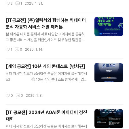
작성시간
2
1
2025. 1. 31.
는 누구나 ◎ 접수기간2024.01.20~2024.02.07 ◎
생 시 우선순위 1순위로 입주 (희망하는 경우)..
출품항목- 참가자가 생성형 AI로 제작한 컨텐츠- 동일한
모델의 다양한 이미지 5장, 혹은 동영상 ◎ 접수방법 및 심
[IT공모전] (주)일릭서와 함께하는 빅데이터
사기준- 지원 페이지(QR코드 확인)- 지원 페이지 내 공지
분석 자동화 서비스 개발 해커톤
사항 필독 ◎ 시상내역- 대상 : 100만원(1명)- 최우수상 :
글 내용
50만원(2명)- 우수상 : 20만원(5명)- 휴맨 창작자 활동지
본 해커톤 대회를 통해서 서로 다양한 아이디어를 공유하
원(700만원) ◎ 문 의admin@allaiai.com ※ 내용이 더
고 좋은 서비스 개발을 위한인사이트 및 유능한 팀원을 찾
궁금하시다..
길 기대합니다.​나만의 AI 및 빅데이터 솔루션 아이디어로
작성시간
1
0
2025. 1. 14.
서비스 개발에 도전할 참가자를 모집합니다!​일릭서와 함께
하는 빅데이터 분석 자동화 서비스 개발 해커톤※ 더 자세
한 정보가 궁금하신 분들은 이미지를 클릭해주세요!​◎ 주
[게임 공모전] 10분 게임 콘테스트 [방치편]
제데이터 분석이 필요한 산업분야 내에서 서비스될 수 있
글 내용
※ 더 자세한 정보가 궁금하신 분들은 이미지를 클릭해주세
는 빅데이터 분석 웹 솔루션 개발​◎ 모집기간​2025년 1월
요! ◎ 10분 게임 콘테스트 방치편재미있는
4일(토) ~ 1월 24일(금)​◎ 모집 대상​대학생, 대학원생, 취
게임의 비결은? 작은 게임을 만들며 쌓아온 경험!재미있는
업준비생, 직장인 등- AI 및 빅데이터 관련 서비스를 구현
게임을 만들기 위해서는 여러 번 게임을 만드는 연습이 필
하고 싶은 누구나- 개인 혹은 5인 이하의 팀으로 신청​◎
작성시간
0
0
2025. 1. 8.
요하죠. 10분 분량의 게임부터 시작해 보는 것은 어떤가
시상 규모​- 대상 (1팀) 상장 + 30만원- 최우수상 (1팀) 상
요? 플레이 타임 10분인 게임으로 참가하는 10분 게임 콘
장 + ..
테스트를 시작합니다! ◎ 주제방치 ◎ 참가 조건1. 플레이
[IT 공모전] 2024년 AOAI톤 아이디어 경진
타임 10분 게임2. PC 실행 가능한 1인용 게임그 외 조건
대회
없음 ◎ 심사 기준주제 적합성 (10점) : "방치" 라는 주제로
글 내용
게임을 해석했을 때 이해(납득)이 되고 연관성이 충분한지
※ 더 자세한 정보가 궁금하신 분들은 이미지를 클릭해주세