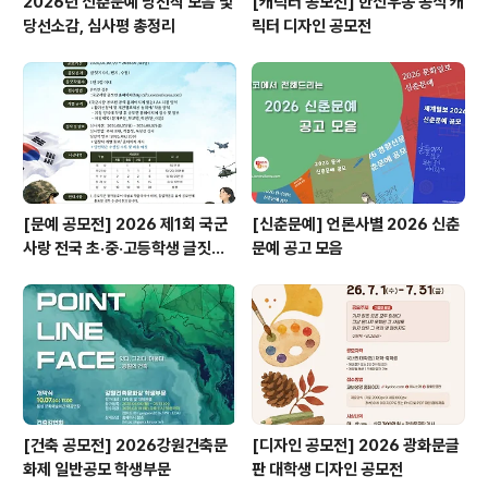
2026년 신춘문예 당선작 모음 및
[캐릭터 공모전] 한신우동 공식 캐
당선소감, 심사평 총정리
릭터 디자인 공모전
[문예 공모전] 2026 제1회 국군
[신춘문예] 언론사별 2026 신춘
사랑 전국 초·중·고등학생 글짓기
문예 공고 모음
공모전
[건축 공모전] 2026강원건축문
[디자인 공모전] 2026 광화문글
화제 일반공모 학생부문
판 대학생 디자인 공모전