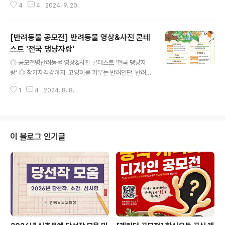
4
4
2024. 9. 20.
다! ◎ 참가자격누구나 참여 가능 ◎ 접수기간9월 인기 콘
텐츠: 2024.9.2.(월)~9.30.(월)10월 인기 콘텐츠: 2024.
10.1.(화)~10.31.(목)11월 인기 콘텐츠: 2024.11.1.(금)~1
[반려동물 공모전] 반려동물 영상&사진 콘테
1.30.(토)올해의 인기 콘텐츠: 9.2.(월)~11.30.(토) ◎ 참
여 방법네이버 카페 농하우(cafe.naver.com/nonghow
스트 '전국 댕냥자랑'
글 내용
dsa)‘숨은 농사 꿀팁 찾기’ 게시판에나만의 농업·농촌살이
◎ 공모전명반려동물 영상&사진 콘테스트 '전국 댕냥자
꿀팁을 담은 게시물을 올리면 참여 완료!(글, 사진, 웹툰, 영
랑' ◎ 참가자격강아지, 고양이를 키우는 반려인단, 반려동
상 등 어떤 형태든 OK!) ◎ 시상 규모총상금 190만 원- 이
물은 강아지, 고양이만 가능 ◎ 응모일정접수기간 : 2024.
달의 인기..
1
4
2024. 8. 8.
7. 15.(월) ~ 8. 31.(토)네티즌 투표 : 2024. 7. 22.(월) ~
9. 8.(일)심사 및 발표 : 2024. 9. 9.(월)~9. 12.(목)*홈페
이지 공지 및 개별통보 ◎ 주제강아지, 고양이의 행복한,
재미있는, 귀여운 모습이 담긴 일상 ◎ 접수 방법펫플러스
(pet.busan.com) 홈페이지 접수 -영상: 30초 이내(108
이 블로그 인기글
0X1920 권장) 반려동물 영상을 개인 유튜브 채널에 업로
드 후 홈페이지 접수-사진: 반려동물 일상 사진(2000*30
00 픽셀 이상 용량 10MB이하) 홈페이지 접수 *2024년
1월 1일..