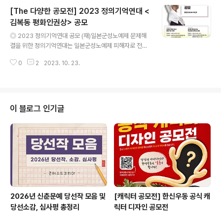
일 14시 ~ 18시 - 한국외국어대학교 오바마홀(1호선 외대
[The 다양한 공모전] 2023 정의기억연대 <
앞역) ◎ 접수방법 - 신청 링크 : https://brsg.co.kr/ca
mpaign/campaign.html - 참가자 발표 및 개별 안내 : 1
김복동 평화인권상> 공모
글 내용
1월 1일(수) ◎ 시상내역 - 개인전(1인) 1등 상금 100만원,
◎ 2023 정의기억연대 공모 (재)일본군성노예제 문제해
2등 상금 60만원, 3등 상금 40만원 - 팀전(2~4인) 1등
결을 위한 정의기억연대는 일본군성노예제 피해자로 전시
상금 300만원, 2등 상금 200만원 ◎ 참가혜택 - 선물이..
성폭력 근절과 여성인권·평화를 위해 용기 있게 증언하고
0
2
2023. 10. 23.
활동한 여성인권 운동가 김복동의 뜻을 기려 김복동 평화
상을 제정했습니다. 김복동 평화상의 일환으로 일본군성노
예제 문제해결 및 여성인권과 평화를 위해 활동해 온 활동
가들과 관련 문제에 관심을 갖고 활동해 온 미래세대를 응
원하기 위해 다음과 같이 을 수여하고자 합니다. 많은 분들
이 블로그 인기글
의 관심과 신청 바랍니다. ◎ 신청기간 2023. 10. 04. ~
10. 31. (자정) ◎ 대상 활동가상 - 국내・외에서 일본군성
노예제 문제해결과 피해자 지원을 위해 활동하는 단체에서
1년 이상 활동한 활동가 - 국내・외에서 여성인권과 평화
를 위해 활동하는 단체에서 1..
2026년 신춘문예 당선작 모음 및
[캐릭터 공모전] 한신우동 공식 캐
당선소감, 심사평 총정리
릭터 디자인 공모전