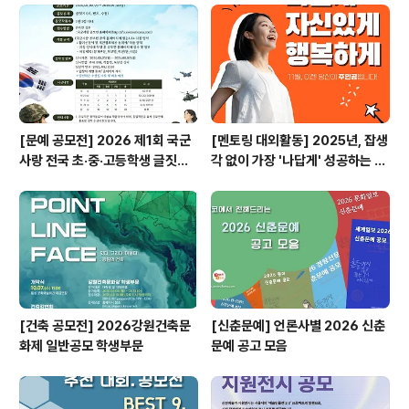
[문예 공모전] 2026 제1회 국군
[멘토링 대외활동] 2025년, 잡생
사랑 전국 초·중·고등학생 글짓기
각 없이 가장 '나답게' 성공하는 법
공모전
ㅣ자기계발 명상캠프
[건축 공모전] 2026강원건축문
[신춘문예] 언론사별 2026 신춘
화제 일반공모 학생부문
문예 공고 모음