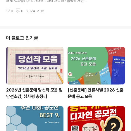
어 및 결과물) ◎ 참가자격 - 대학 재학생 / 졸업생 개인 또
- 프로그래밍 언어 (C언어) 부문 (초.중.고) – 9:00 ~ 1..
는 팀 - 일반인 개인 또는 팀 ◎ 접수기간 24년01월31일
0
0
2024. 2. 15.
~24년06월28일까지 ◎ 주제 1) 생성형AI 응용 SW (웹,
어플 결과물) 2) H/W연계 가정 또는 구현한 IOT 응용 S
W (웹,어플 결과물) 3) 정부,기업 Open API 응용 SW
(웹,어플 결과물) 4) 기타 응용 SW (웹,어플 결과물) ◎ 참
가 분류1 1)아이디어만 제출 2)아이디어 및 결과물(실행 가
이 블로그 인기글
능 방법 및 개발문서,DB,소스코드 압축) ◎ 참가 분류2 1)
개인 2)팀 ◎ 참가신청 방법 및 마감 - 2024년 6월 28일
까지 (신청서 접수 시 아이디어 및 결과물 최종 제출) - 제
출방법(이메일) : sugan..
2026년 신춘문예 당선작 모음 및
[신춘문예] 언론사별 2026 신춘
당선소감, 심사평 총정리
문예 공고 모음