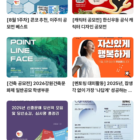
[8월 1주차] 콘코 추천, 이주의 공
[캐릭터 공모전] 한신우동 공식 캐
모전 베스트
릭터 디자인 공모전
[건축 공모전] 2026강원건축문
[멘토링 대외활동] 2025년, 잡생
화제 일반공모 학생부문
각 없이 가장 '나답게' 성공하는 법
ㅣ자기계발 명상캠프