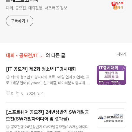
대회. 공모전. 대외활동, 서포터즈 정보
구독하기
더보기
대회 • 공모전/IT • 소프트웨어 • 게임
의 다른 글
[IT 공모전] 제2회 청소년 IT경시대회
글 내용
◎ 제2회 청소년 IT경시대회 프로그래밍 언어 (C언어), 프
로그래밍 언어 (Python), 알고리즘, 데이터분석 총 4개 부
문이 서로 다른 시간에 개최되기 때문에 동시에 나갈 수 있
0
0
2024. 3. 4.
습니다. (알고리즘 부문과 데이터분석 부문은 동시 개최입
니다.) ◎ 참가자 전국 초, 중, 고등학생 또는 그에 준하는
청소년 (비재학생의 경우, 출생년도에 따라 부문 결정) ◎
[소프트웨어 공모전] 24년상반기 SW개발공
접수기간 2024. 2. 26 (월) ~ 3. 10 (일) 추가접수: 202
4. 3. 11 (월) ~ 3. 14 (목) ◎ 접수부문 프로그래밍 언어
모전(SW개발아이디어 및 결과물)
글 내용
(C언어), 프로그래밍 언어 (Python), 알고리즘, 데이터분
◎ 공모전명 24년상반기 SW개발공모전(SW개발아이디
석 (Python) ◎ 대회일시 2023년 9월 16일 (토) (예정)