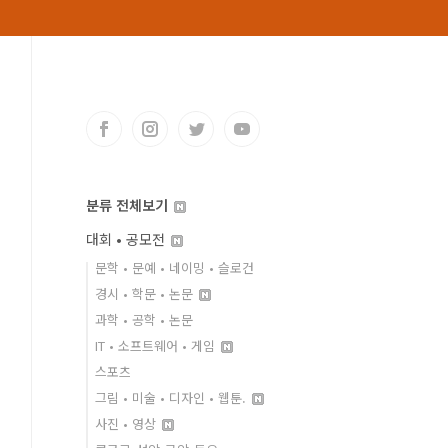
분류 전체보기
대회 • 공모전
문학 • 문예 • 네이밍 • 슬로건
경시 • 학문 • 논문
과학 • 공학 • 논문
IT • 소프트웨어 • 게임
스포츠
그림 • 미술 • 디자인 • 웹툰.
사진 • 영상