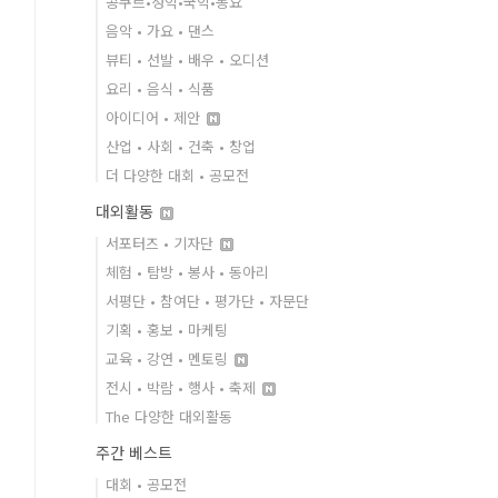
콩쿠르•성악•국악•동요
음악 • 가요 • 댄스
뷰티 • 선발 • 배우 • 오디션
요리 • 음식 • 식품
아이디어 • 제안
산업 • 사회 • 건축 • 창업
더 다양한 대회 • 공모전
대외활동
서포터즈 • 기자단
체험 • 탐방 • 봉사 • 동아리
서평단 • 참여단 • 평가단 • 자문단
기획 • 홍보 • 마케팅
교육 • 강연 • 멘토링
전시 • 박람 • 행사 • 축제
The 다양한 대외활동
주간 베스트
대회 • 공모전