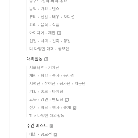
콩쿠르•성악•국악•동요
음악 • 가요 • 댄스
뷰티 • 선발 • 배우 • 오디션
요리 • 음식 • 식품
아이디어 • 제안
산업 • 사회 • 건축 • 창업
더 다양한 대회 • 공모전
대외활동
서포터즈 • 기자단
체험 • 탐방 • 봉사 • 동아리
서평단 • 참여단 • 평가단 • 자문단
기획 • 홍보 • 마케팅
교육 • 강연 • 멘토링
전시 • 박람 • 행사 • 축제
The 다양한 대외활동
주간 베스트
대회 • 공모전