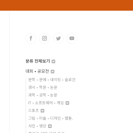
분류 전체보기
대회 • 공모전
문학 • 문예 • 네이밍 • 슬로건
경시 • 학문 • 논문
과학 • 공학 • 논문
IT • 소프트웨어 • 게임
스포츠
그림 • 미술 • 디자인 • 웹툰.
사진 • 영상