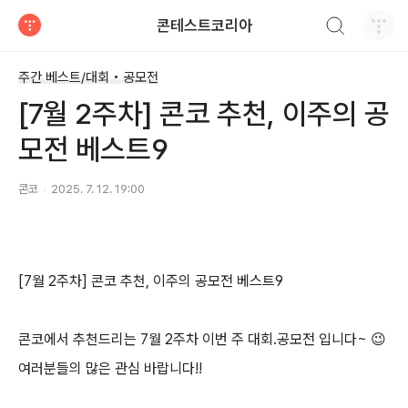
검색하기
콘테스트코리아
티스토리
주간 베스트/대회 • 공모전
[7월 2주차] 콘코 추천, 이주의 공
모전 베스트9
콘코
2025. 7. 12. 19:00
[7
월
2
주차
]
콘코 추천
,
이주의 공모전 베스트
9
콘코에서 추천드리는
7
월
2
주차 이번 주 대회
.
공모전 입니다
~
😉
여러분들의 많은 관심 바랍니다
!!