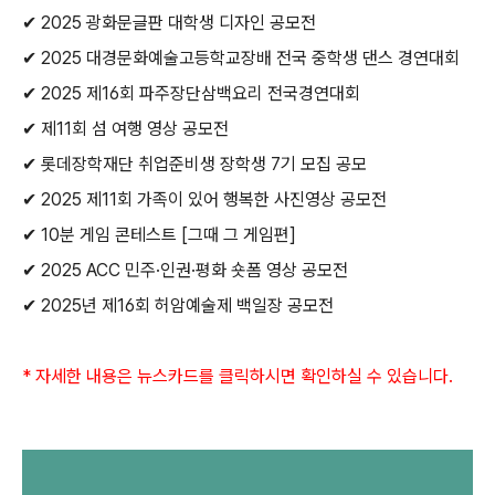
✔
2025
광화문글판 대학생 디자인 공모전
✔
2025
대경문화예술고등학교장배 전국 중학생 댄스 경연대회
✔
2025
제
16
회 파주장단삼백요리 전국경연대회
✔
제
11
회 섬 여행 영상 공모전
✔
롯데장학재단 취업준비생 장학생
7
기 모집 공모
✔
2025
제
11
회 가족이 있어 행복한 사진영상 공모전
✔
10
분 게임 콘테스트
[
그때 그 게임편
]
✔
2025 ACC
민주
·
인권
·
평화 숏폼 영상 공모전
✔
2025
년 제
16
회 허암예술제 백일장 공모전
*
자세한 내용은 뉴스카드를 클릭하시면 확인하실 수 있습니다
.