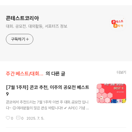
로그 정보
콘테스트코리아
대회. 공모전. 대외활동, 서포터즈 정보
구독하기
더보기
주간 베스트/대회 • 공모전
의 다른 글
[7월 1주차] 콘코 추천, 이주의 공모전 베스트
9
글 내용
콘코에서 추천드리는 7월 1주차 이번 주 대회.공모전 입니
다~ 😉여러분들의 많은 관심 바랍니다!! ✔ APEC 기념 글
로벌 포토에세이 콘테스트✔ 2025 경기 청년예술 기회무
0
0
2025. 7. 5.
대 (한국음악, 서양음악, 실용음악, 한국무용, 발레, 연극)✔
2025 블레이버스 MVP 개발 해커톤: 시즌2✔ 2025 제1
7회 전국청소년미술대전✔ 제16회 전국 창의적 문제해결