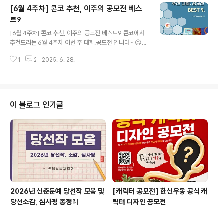
[6월 4주차] 콘코 추천, 이주의 공모전 베스
능력 경진대회✔ 부산미래유산 인생사진 챌린지✔ [식약
처] 마이나슈 패러디 영상 공모전✔ 제4회 Galaxy 사진공
트9
글 내용
모전✔ 제9회 벤처창업아이템 경진대회 * 자세한 내용은
[6월 4주차] 콘코 추천, 이주의 공모전 베스트9 콘코에서
뉴스카드를 클릭하시면 확인하실 수 있습니다. 자세한 내
추천드리는 6월 4주차 이번 주 대회.공모전 입니다~ 😉여
용은 콘테스트코리아 홈페이지에서 확인하시면 도움이 됩
러분들의 많은 관심 바랍니다!! ✔ 제3회 THE 뮤지컬 콩쿠
니다~콘테스트, 공모전, 대외활동 정보 / 소개 / 뉴스소식
1
2
2025. 6. 28.
르 2025✔ 장애인•노인을 위한 보조기기 아이디어 공모
은 @콘테스트코리아!!
전✔ 「 2025순천세계유산축전 」 웹툰·애니메이션 공모전
✔ 2025 대한민국중학생영상대전✔ 2025 대전 0시축
제 홍보 영상 공모전✔ 제1회 전국 어르신 캘리그라피(손글
씨) 대전✔ 제 2회 BNK 가슴 뛰는 숏폼 공모전✔ 출판사
이 블로그 인기글
빵과 장미와 나비 첫 번째 여성서사 소설 공모전✔ 2025
년 제17회 ARKO한국창작음악제 * 자세한 내용은 뉴스카
드를 클릭하시면 확인하실 수 있습니다. 자세한 내용은 콘
테스트코리아 홈페이지에서 확인하시면 도움이 됩니다~콘
테스트, 공모전, 대..
2026년 신춘문예 당선작 모음 및
[캐릭터 공모전] 한신우동 공식 캐
당선소감, 심사평 총정리
릭터 디자인 공모전