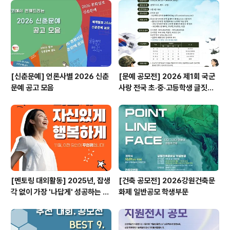
[신춘문예] 언론사별 2026 신춘
[문예 공모전] 2026 제1회 국군
문예 공고 모음
사랑 전국 초·중·고등학생 글짓기
공모전
[멘토링 대외활동] 2025년, 잡생
[건축 공모전] 2026강원건축문
각 없이 가장 '나답게' 성공하는 법
화제 일반공모 학생부문
ㅣ자기계발 명상캠프