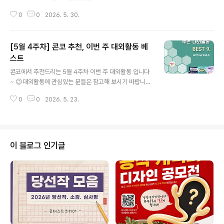
다!! ✔ 세계한인학생총연합회 제9회 전국동시지방선거 청
0
0
2026. 5. 30.
년·청소년정책대응위원회 특보 모집✔ AI로 엑셀 분석 &
자동화 쉽게 하기 - 공개교육✔ 2026 실전형 사이버훈련
장 헌팅마스터 화이트해커 양성과정✔ [한국문화정보원]
[5월 4주차] 콘코 추천, 이번 주 대외활동 베
2026년 문화PD 24기 모집✔ 제14회 장관포럼 의전 서
포터즈 모집✔ 진라면 진앤지니 18기 고투 진! (Go-To Ji
스트
글 내용
n!) 모집✔ 청년이 만들어가는 건강한 세상, 유한양행 ✔ 쉬
콘코에서 추천드리는 5월 4주차 이번 주 대외활동 입니다
메릭 서포터즈 모집✔ 2026년 디지털정부 국제개발협력
~ 😉대외활동에 관심있는 분들은 참고해 보시기 바랍니
실무자 과정 교육생 모집​* 자세한 내용은 뉴스카드를 클릭
다!! ✔ 2026년 개인정보 불법유통 대응 대학생 모니터링
하시면 확인하실 수 있습니다. 자세한 내용은 콘테스트코
0
0
2026. 5. 23.
단✔ 2026년 하계 중국 항저우(Hángzhōu) 편✔ [구로
리아 홈페이지에서 확인하..
청년이룸] 청춘하루클래스#2 나만의 블로그로 수익화하
기 참여자 모집✔ 동그라미재단 AI 아카데미 4기✔ 2026
한-뉴 FTA 농업협력사업 청년 농산업 창업 챌린저✔ [국
비지원] 비전공자도 가능한 AI 활용 개발자 취업연계 교육
이 블로그 인기글
안내✔ 제16회 겨레얼살리기 전국 고등학생 토론대회 국
민참여 심사위원 모집✔ 2026 건강보험심사평가원 글로
벌 기자단 모집✔ '비건·클린뷰티페어' 서포터즈 | 비클즈
모집​* 자세한 내용은 뉴스카드를 클릭하시면 확인하실 수
있습니다. 자세한 내용..