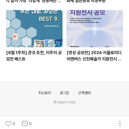
각 없이 가장 '나답게' 성공하는 법
화제 일반공모 학생부문
ㅣ자기계발 명상캠프
[8월 1주차] 콘코 추천, 이주의 공
[영상 공모전] 2026 서울로미디
모전 베스트
어캔버스 신진예술가 지원전시 공
모
의안내
티스토리
로그인
고객센터
© Daum Corp.
0
0