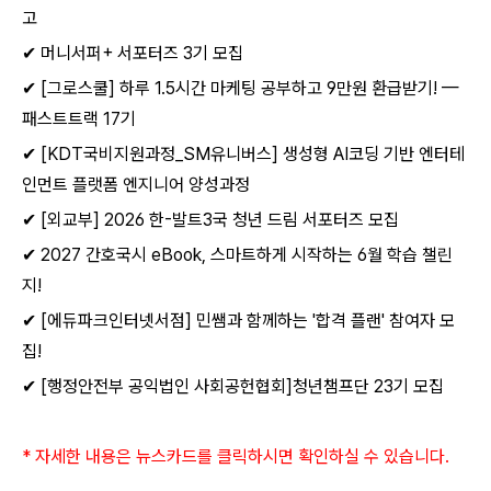
고
✔ 머니서퍼+ 서포터즈 3기 모집
✔ [그로스쿨] 하루 1.5시간 마케팅 공부하고 9만원 환급받기! —
패스트트랙 17기
✔ [KDT국비지원과정_SM유니버스] 생성형 AI코딩 기반 엔터테
인먼트 플랫폼 엔지니어 양성과정
✔ [외교부] 2026 한-발트3국 청년 드림 서포터즈 모집
✔ 2027 간호국시 eBook, 스마트하게 시작하는 6월 학습 챌린
지!
✔ [에듀파크인터넷서점] 민쌤과 함께하는 '합격 플랜' 참여자 모
집!
✔ [행정안전부 공익법인 사회공헌협회]청년챔프단 23기 모집
*
자세한 내용은 뉴스카드를 클릭하시면 확인하실 수 있습니다
.