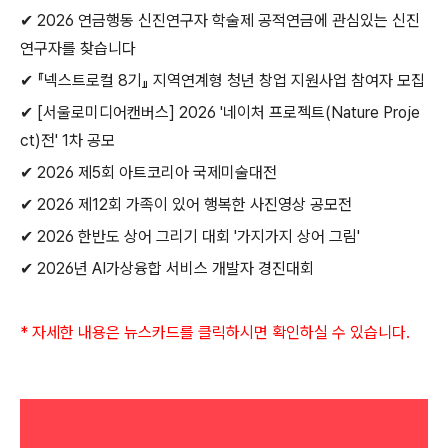
✔
2026
연금행동 신진연구자 학술제 공적연금에 관심있는 신진
연구자를 찾습니다
✔
『넥스트로컬
8
기』 지역연계형 청년 창업 지원사업 참여자 모집
✔
[
서울로미디어캔버스
] 2026 '
네이처 프로젝트
(Nature Proje
ct)
전
' 1
차 공모
✔
2026
제
5
회 아트코리아 국제미술대전
✔
2026
제
12
회 가족이 있어 행복한 사진영상 공모전
✔
2026
한반도 상어 그리기 대회
'
가지가지 상어 그림
'
✔
2026
년
AI
가상융합 서비스 개발자 경진대회
*
자세한 내용은 뉴스카드를 클릭하시면 확인하실 수 있습니다
.