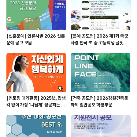
[신춘문예] 언론사별 2026 신춘
[문예 공모전] 2026 제1회 국군
문예 공고 모음
사랑 전국 초·중·고등학생 글짓기
공모전
[멘토링 대외활동] 2025년, 잡생
[건축 공모전] 2026강원건축문
각 없이 가장 '나답게' 성공하는 법
화제 일반공모 학생부문
ㅣ자기계발 명상캠프