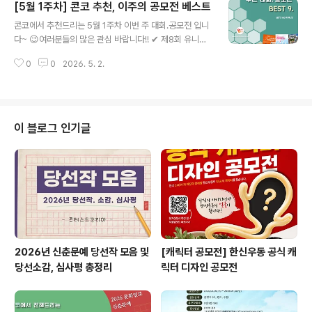
[5월 1주차] 콘코 추천, 이주의 공모전 베스트
디자인 공모전✔ 2026 과천시 양성평등 작품 공모전✔ 제
글 내용
26회 전국 호수예술제 온라인 음악경연대회✔ 2026 날
콘코에서 추천드리는 5월 1주차 이번 주 대회.공모전 입니
씨 빅데이터 콘테스트 * 자세한 내용은 뉴스카드를 클릭하
다~ 😉여러분들의 많은 관심 바랍니다!! ✔ 제8회 유니버
시면 확인하실 수 있습니다. 자세한 내용은 콘테스트코리
설디자인 국제 아이디어 대전✔ 티머니GO 대중교통 아이
아 홈페이지에서 확인하시면 도움이 됩니다~콘테스트, 공
0
0
2026. 5. 2.
디어 공모전✔ 2026 하계 청소년 IT학술대회 및 대학생 I
모전, 대외활동 정보 / 소개 / 뉴스소식은 @콘테스트코리
T논문경진대회✔ 2026 강릉단오제 영산홍 챌린지✔ 20
아!!
26 상반기 용산공원 이용 후기 공모전✔ 2026 전주세계
소리축제 사진 공모전 '나의소리축제'✔ 제25회 영 디자이
너 프로모션✔ 대한민국 문화도시 전주, 전통문화기반 아
이 블로그 인기글
트앤테크 프로젝트 공모✔ [국립민속박물관 80주년] K-민
속문화 영업사원 챌린지 공모전 * 자세한 내용은 뉴스카드
를 클릭하시면 확인하실 수 있습니다. 자세한 내용은 콘테
스트코리아 홈페이지에서 확인하시면 도움이 됩니다~콘테
스트, 공모전, 대외활동 정보 / ..
2026년 신춘문예 당선작 모음 및
[캐릭터 공모전] 한신우동 공식 캐
당선소감, 심사평 총정리
릭터 디자인 공모전