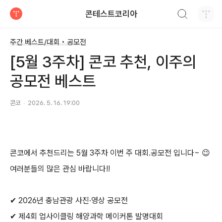
검색하기
콘테스트코리아
티스토리
주간 베스트/대회 • 공모전
[5월 3주차] 콘코 추천, 이주의
공모전 베스트
콘코
2026. 5. 16. 19:00
콘코에서 추천드리는
5
월
3
주차 이번 주 대회
.
공모전 입니다
~
😉
여러분들의 많은 관심 바랍니다
!!
✔
2026
년 충남관광 사진
·
영상 공모전
✔
제
4
회 업사이클링 해양과학 메이커톤 발명대회