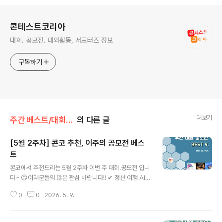
로그 정보
콘테스트코리아
대회. 공모전. 대외활동, 서포터즈 정보
구독하기
더보기
주간 베스트/대회 • 공모전
의 다른 글
[5월 2주차] 콘코 추천, 이주의 공모전 베스
트
글 내용
콘코에서 추천드리는 5월 2주차 이번 주 대회.공모전 입니
다~ 😉여러분들의 많은 관심 바랍니다!! ✔ 정선 여행 AI
영상 광고 공모전✔ FILA COLORE Artist Open Call
0
0
2026. 5. 9.
✔ 아시아 스토리 개발 및 웹툰 제작 개발 파트너즈 모집✔
제1회 전북 사잇길 청년인권영화제✔ 제 1회 강릉시 발달
장애 미술사생대회✔ 2026 부산 도시브랜드 굿즈(상품)