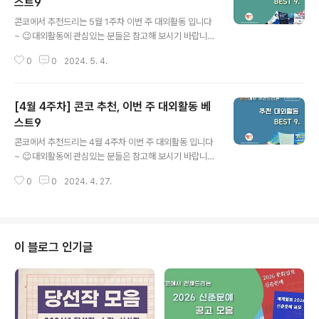
스트9
글 내용
​콘코에서 추천드리는 5월 1주차 이번 주 대외활동 입니다
~ 😉대외활동에 관심있는 분들은 참고해 보시기 바랍니
다!!​✔ 2024 제품안전 크리에이터✔ [예술협회아이테르]
0
0
2024. 5. 4.
네이버 블로그 서포터즈 1기 모집✔ 2024 Hanskin 서포
터즈 모집✔ [KG] 청년 AI 로보틱스 아카데미 KG-KAIR
OS 2기 모집✔ 2024년 우리누리복지재단 청소년 장학
[4월 4주차] 콘코 추천, 이번 주 대외활동 베
사업 꿈누리 22기 선발✔ 청소년·청년 '디지털 메타버스
외교관' 7기 모집✔ [하나팩스] 대학생 서포터즈 1기 모집
스트9
글 내용
✔ 취업준비 올인원&올케어 프로그램 참여자 모집✔ 202
콘코에서 추천드리는 4월 4주차 이번 주 대외활동 입니다
4 청년 로컬콘텐츠 기획자 양성 및 취업과정 ​* 자세한 내용
~ 😉대외활동에 관심있는 분들은 참고해 보시기 바랍니
은 뉴스카드를 클릭하시면 확인하실 수 있습니다. 자세한
다!!​✔ 2024 창의리더십 여름 아카데미✔ 2024년 우리
내용은 콘테스트코리아 홈페이지에서 확인하시면 도움이
0
0
2024. 4. 27.
누리복지재단 청소년 장학사업 꿈누리 22기 선발✔ 202
됩니다~​콘테스트..
4 고양시 주민참여예산 SNS서포터즈 5기 모집✔ 2024
년 제15기 수도권대기환경청 푸른하늘기자단 모집✔ 202
4년「지식재산(IP-R&D) 연구분석 전문교육」교육생 모집✔
세상의 아이콘이 되다 : 월드아이콘즈 서포터즈 모집✔ 20
이 블로그 인기글
24 한국워크캠프✔ 2024 미래내일 일경험 2차 보건의료
행정 인턴 모집✔ 2024 씽글벙글 서포터즈 모집​* 자세한
내용은 뉴스카드를 클릭하시면 확인하실 수 있습니다. 자
세한 내용은 콘테스트코리아 홈페이지에서 확인하시면 도
움이 됩니다~​콘테스트, ..