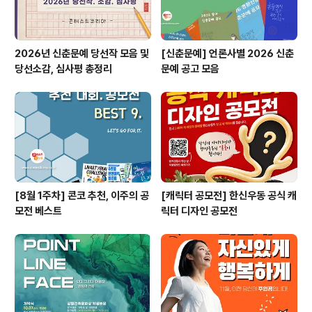
2026년 신춘문예 당선작 모음 및
[신춘문예] 언론사별 2026 신춘
당선소감, 심사평 총정리
문예 공고 모음
[8월 1주차] 콘코 추천, 이주의 공
[캐릭터 공모전] 한신우동 공식 캐
모전 베스트
릭터 디자인 공모전