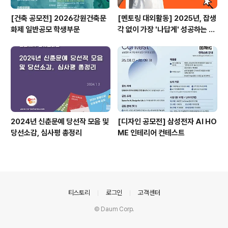
[건축 공모전] 2026강원건축문
[멘토링 대외활동] 2025년, 잡생
화제 일반공모 학생부문
각 없이 가장 '나답게' 성공하는 법
ㅣ자기계발 명상캠프
2024년 신춘문예 당선작 모음 및
[디자인 공모전] 삼성전자 AI HO
당선소감, 심사평 총정리
ME 인테리어 컨테스트
의안내
티스토리
로그인
고객센터
© Daum Corp.