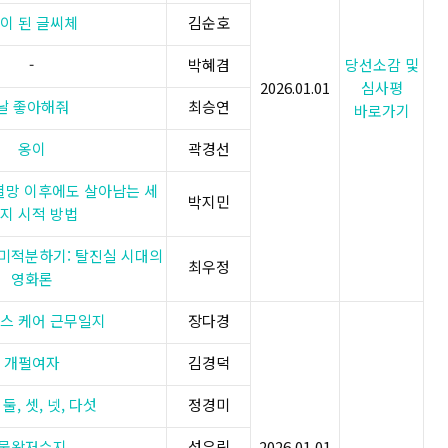
이 된 글씨체
김순호
-
박혜겸
당선소감 및
2026.​01.01
심사평
날 좋아해줘
최승연
바로가기
옹이
곽경선
 멸망 이후에도 살아남는 세
박지민
지 시적 방법
 미적분하기: 탈진실 시대의
최우정
영화론
스 케어 근무일지
장다경
개펄여자
김경덕
 둘, 셋, 넷, 다섯
정경미
물왕저수지
성유림
2026.01.01