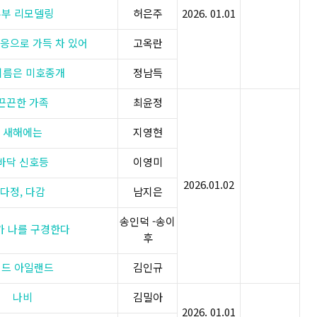
부부 리모델링
허은주
2026. 01.01
응으로 가득 차 있어
고옥란
이름은 미호종개
정남득
끈끈한 가족
최윤정
새해에는
지영현
바닥 신호등
이영미
2026.01.02
다정, 다감
남지은
송인덕 -송이
가 나를 구경한다
후
베드 아일랜드
김인규
나비
김밀아
2026. 01.01