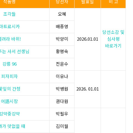
작품명
당선자
발표일
비 고
조각들
오혜
마트료시카
배종영
당선소감 및
열려라 바위!
박양미
2026.01.01
심사평
바로가기
주는 사서 선생님
황명숙
강릉 96
전윤수
피자피자
이유나
꽃잎의 간청
박병원
2026. 01.01
어語시장
권다원
강약중강약
박필우
과가 맛없을 때
김미월