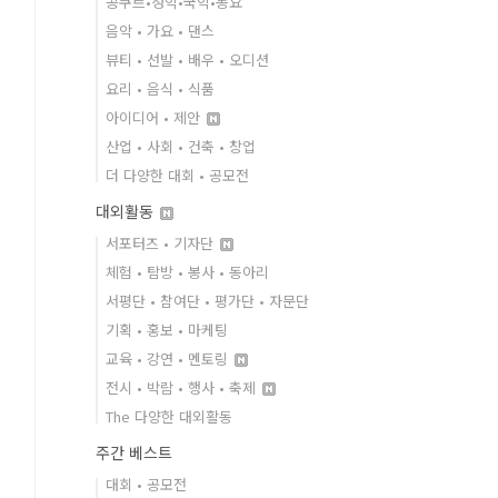
콩쿠르•성악•국악•동요
음악 • 가요 • 댄스
뷰티 • 선발 • 배우 • 오디션
요리 • 음식 • 식품
아이디어 • 제안
산업 • 사회 • 건축 • 창업
더 다양한 대회 • 공모전
대외활동
서포터즈 • 기자단
체험 • 탐방 • 봉사 • 동아리
서평단 • 참여단 • 평가단 • 자문단
기획 • 홍보 • 마케팅
교육 • 강연 • 멘토링
전시 • 박람 • 행사 • 축제
The 다양한 대외활동
주간 베스트
대회 • 공모전