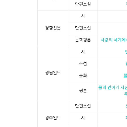
단편소설
시
경향신문
단편소설
문학평론
사랑의 세계에서
시
소설
광남일보
동화
몸의 언어가 자신
평론
단편소설
광주일보
시