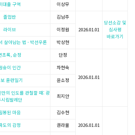
미대출 구역
이상무
졸업반
김남주
당선소감 및
라이브
이정원
2026.01.01​​​
심사평
바로가기
 살아남는 법 - 박선우론
박상현
연초록, 순정
단정
원숭이 인간
차현숙
2026.01.01
쫄보 훈련일기
윤소정
만의 인도를 관철할 때: 광
최지안
주시립발레단
밀봉된 마음
김수현
파도의 감정
권라율
2026.01.01