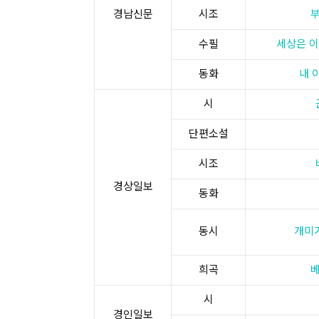
경남신문
시조
수필
세상은 이
동화
내 
시
단편소설
시조
경상일보
동화
동시
개미
희곡
시
경인일보