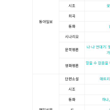
시조
꽃
희곡
​동아일보​
동화
시나리오
나-나 연대기:
문학평론
가
믿을 수 없음을
영화평론
단편소설
매트리
시조
동화
하나,
​매일신문​
시