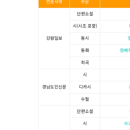
언론사명
부문
단편소설
시(시조 포함)
강원일보
동시
동화
점빼
희곡
시
경남도민신문
디카시
수필
단편소설
시
사