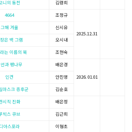
고니의 동전
김령희
4664
조정규
그해 겨울
신시유
2025.12.31
장은 백 그램
오시내
라는 이름의 북
조현숙
강선과 팽나무
배은경
인견
안진영
2026. 01.01​
일마스크 증후군
김순호
한시직 진화
배은정
루빅스 큐브
김근희
디아스포라
이형초