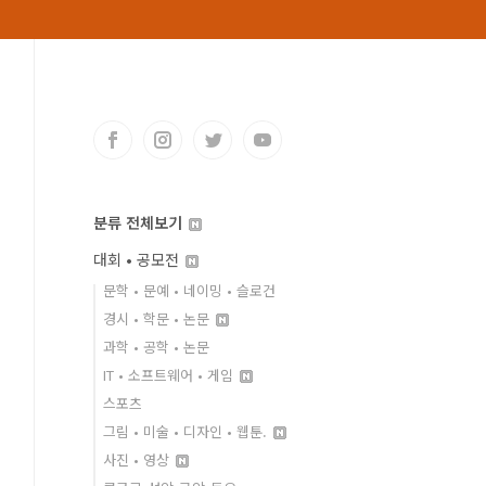
분류 전체보기
대회 • 공모전
문학 • 문예 • 네이밍 • 슬로건
경시 • 학문 • 논문
과학 • 공학 • 논문
IT • 소프트웨어 • 게임
스포츠
그림 • 미술 • 디자인 • 웹툰.
사진 • 영상