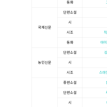
동화
단편소설
시
​국제신문​
시조
직
동화
아이
단편소설
농민신문​
시
시조
스마
중편소설
단편소설
시