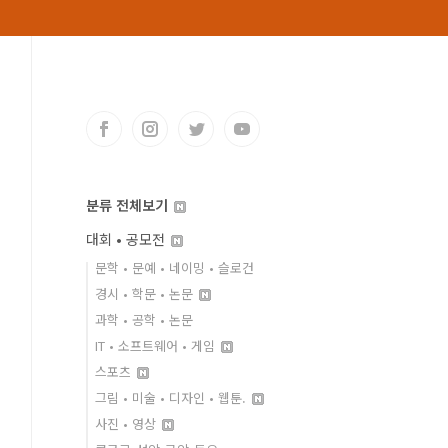
분류 전체보기
대회 • 공모전
문학 • 문예 • 네이밍 • 슬로건
경시 • 학문 • 논문
과학 • 공학 • 논문
IT • 소프트웨어 • 게임
스포츠
그림 • 미술 • 디자인 • 웹툰.
사진 • 영상