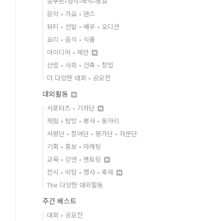
콩쿠르•성악•국악•동요
음악 • 가요 • 댄스
뷰티 • 선발 • 배우 • 오디션
요리 • 음식 • 식품
아이디어 • 제안
산업 • 사회 • 건축 • 창업
더 다양한 대회 • 공모전
대외활동
서포터즈 • 기자단
체험 • 탐방 • 봉사 • 동아리
서평단 • 참여단 • 평가단 • 자문단
기획 • 홍보 • 마케팅
교육 • 강연 • 멘토링
전시 • 박람 • 행사 • 축제
The 다양한 대외활동
주간 베스트
대회 • 공모전