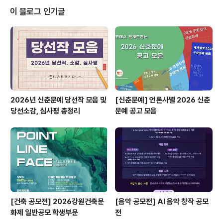
X 인스타툰 콜라보 기획 공모전 INSTA TOON CONTE
이 블로그 인기글
ST✔ 일동제약그룹 신사업 기획/마케팅 아이디어 공모
전 * 자세한 내용은 뉴스카드를 클릭하시면 확인하실 수 있
습니다. 자세한 내용은 콘테스트코리아 홈페이지에서 확인
하시면 도움이 됩니다~콘테스트, 공모전, 대외활동 정보 /
소..
2026년 신춘문예 당선작 모음 및
[신춘문예] 언론사별 2026 신춘
당선소감, 심사평 총정리
문예 공고 모음
[건축 공모전] 2026강원건축문
[음악 공모전] AI 음악 창작 공모
화제 일반공모 학생부문
전