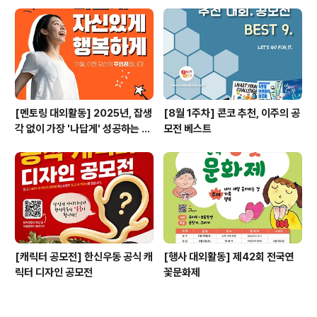
[멘토링 대외활동] 2025년, 잡생
[8월 1주차] 콘코 추천, 이주의 공
각 없이 가장 '나답게' 성공하는 법
모전 베스트
ㅣ자기계발 명상캠프
[캐릭터 공모전] 한신우동 공식 캐
[행사 대외활동] 제42회 전국연
릭터 디자인 공모전
꽃문화제