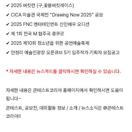
✔
2025
버킷런
(
구
,
꽃봄버킷레이스
)
✔
CICA
미술관 국제전
“Drawing Now 2025”
공모
✔
2025 FNC
엔터테인먼트 신인배우 오디션
✔
제
1
회 전국
M
협주곡 콩쿠르
✔
2025
제
10
회 청소년을 위한 공연예술축제
✔
안정리 예술인광장 오픈큐브
5
기 입주작가
·
기획자 모집공고
*
자세한 내용은 뉴스카드를 클릭하시면 확인하실 수 있습니다
.
자세한 내용은 콘테스트코리아 홈페이지에서 확인하시면 도움이
됩니다
~
콘테스트
,
공모전
,
대외활동 정보
/
소개
/
뉴스소식은
@
콘테스트
코리아
!!