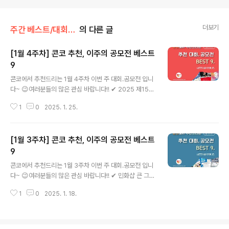
더보기
주간 베스트/대회 • 공모전
의 다른 글
[1월 4주차] 콘코 추천, 이주의 공모전 베스트
9
글 내용
콘코에서 추천드리는 1월 4주차 이번 주 대회.공모전 입니
다~ 😉여러분들의 많은 관심 바랍니다!! ✔ 2025 제15회
자음과모음 신인문학상 공모✔ 3월 8일 세계 여성의날 영
1
0
2025. 1. 25.
어 영상 공모전✔ [아모레퍼시픽] A-ditor 숏폼 공모전✔
Aramark Culinary Excellence 2025✔ 2025 아시
아패션디자인콘테스트✔ 2025 학생 철도 창의 작품전✔
[1월 3주차] 콘코 추천, 이주의 공모전 베스트
극단 '찬 컴퍼니'에서 2025 신입단원 모집합니다!✔ '소소
한(小少) 공모전' ,『오늘의 창작』- 한 문장, 100자 쓰기✔
9
글 내용
제 1회 쿡셀 캐릭터 공모전 CBF (Cookcell Branding F
콘코에서 추천드리는 1월 3주차 이번 주 대회.공모전 입니
estival) * 자세한 내용은 뉴스카드를 클릭하시면 확인하
다~ 😉여러분들의 많은 관심 바랍니다!! ✔ 민화샵 큰 그림
실 수 있습니다. 자세한 내용은 콘테스트코리아 홈페이지
책 공모전✔ 제2회 MBN 글로벌 영어 스피치 콘테스트✔
에서 확인하시면 도움이 됩니다~..
1
0
2025. 1. 18.
제7회 목일신아동문학상 공모✔ [아모레퍼시픽] A-ditor
숏폼 공모전✔ 제42회 기상기후 사진‧영상 공모전✔ New
York Bridge Art Festival 참여작가 공모✔ 5·18 영화
제 사전 제작지원 작품 공모✔ 2025 대구 일러스트코리아