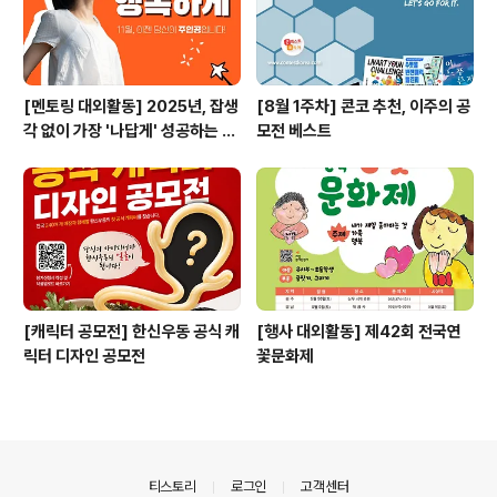
[멘토링 대외활동] 2025년, 잡생
[8월 1주차] 콘코 추천, 이주의 공
각 없이 가장 '나답게' 성공하는 법
모전 베스트
ㅣ자기계발 명상캠프
[캐릭터 공모전] 한신우동 공식 캐
[행사 대외활동] 제42회 전국연
릭터 디자인 공모전
꽃문화제
의안내
티스토리
로그인
고객센터