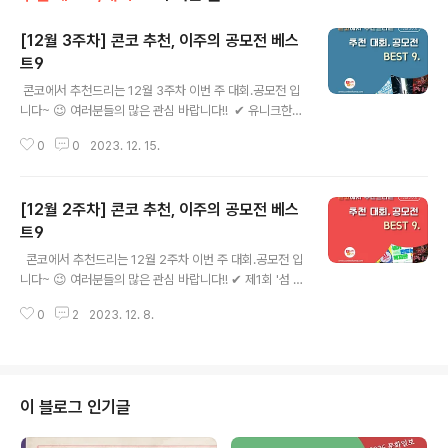
[12월 3주차] 콘코 추천, 이주의 공모전 베스
트9
글 내용
​ 콘코에서 추천드리는 12월 3주차 이번 주 대회.공모전 입
니다~ 😉 여러분들의 많은 관심 바랍니다!! ​ ✔ 유니크한 9
12니치향수 영상 공모전 ✔ [트숨고] 트위치 숨은 노래 고
0
0
2023. 12. 15.
수를 찾아서! 예선 참가자 모집 ✔ 2023 서울시 청년정책
숏폼 영상 공모전 ✔ 2023 코스콤 후원 장애인 IT분야 창
업아이템 공모전 ✔ 프로픽 아카데미 제8회 무협 그림 공
[12월 2주차] 콘코 추천, 이주의 공모전 베스
모전 ✔ 제 2회 점보필름 미니시리즈 공모전 ✔ 제2회 반
짝다큐페스티발 작품 공모 ✔ 개그콘서트 Remix contes
트9
글 내용
t ✔ [푸른 달의 단편소설] 달꽃 단편소설 공모전 ​ ​ 자세한
​ ​ 콘코에서 추천드리는 12월 2주차 이번 주 대회.공모전 입
내용은 콘테스트코리아 홈페이지에서 확인하시면 도움이
니다~ 😉 여러분들의 많은 관심 바랍니다!! ​✔ 제1회 '섬 겨
됩니다~​ 콘테스트, 공모전, 대외활동 정보 / 소개 / 뉴스소
울꽃 축제' 유튜브 콘텐츠 공모전 ✔ [땡스 투 스승님] 감사
식은 @콘테스트코리아!! ​
0
2
2023. 12. 8.
짤 그리기 공모전 ✔ 제19회 생활문예대상 ✔ 제 17회 토
요타 드림 카 아트 콘테스트 ✔ 제 6회 온라인 AI 글쓰기 대
회 ✔ 2024년 세종시장애인복지관 미션 및 비전 아이디어
공모전 ✔ 아트힐 아트페어 2024 AI그림공모전 ✔ 프로
픽 아카데미 제8회 무협 그림 공모전 ✔ [유데미x웅진씽크
이 블로그 인기글
빅x스팩] 교육관련 앱/웹 서비스 제작 주니어 해커톤 ​ ​ 자세
한 내용은 콘테스트코리아 홈페이지에서 확인하시면 도움