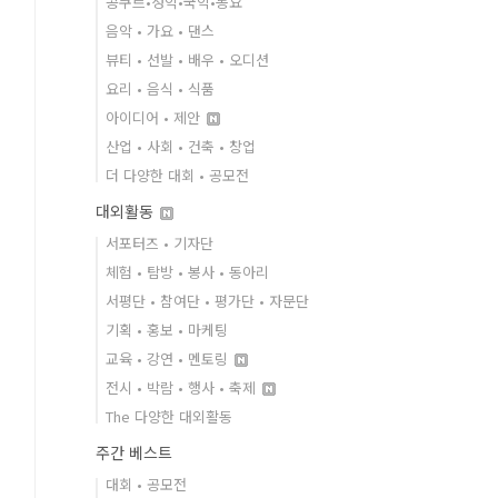
콩쿠르•성악•국악•동요
음악 • 가요 • 댄스
뷰티 • 선발 • 배우 • 오디션
요리 • 음식 • 식품
아이디어 • 제안
산업 • 사회 • 건축 • 창업
더 다양한 대회 • 공모전
대외활동
서포터즈 • 기자단
체험 • 탐방 • 봉사 • 동아리
서평단 • 참여단 • 평가단 • 자문단
기획 • 홍보 • 마케팅
교육 • 강연 • 멘토링
전시 • 박람 • 행사 • 축제
The 다양한 대외활동
주간 베스트
대회 • 공모전