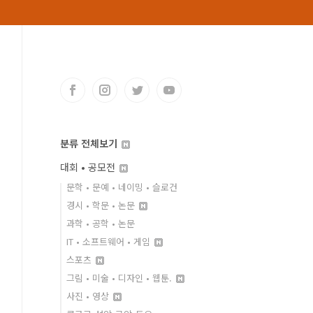
분류 전체보기
대회 • 공모전
문학 • 문예 • 네이밍 • 슬로건
경시 • 학문 • 논문
과학 • 공학 • 논문
IT • 소프트웨어 • 게임
스포츠
그림 • 미술 • 디자인 • 웹툰.
사진 • 영상