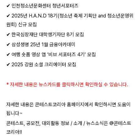
✔
인천청소년문화센터 청년서포터즈
✔
2025
년
H.A.N.D 18
기
(
청소년 축제 기획단
and
청소년운영위
원회
)
신규 모집
✔
한국심장재단 대학생기자단
8
기 모집
✔
삼성생명
25
년
1
월 금융아카데미
✔
여행 숏폼 영상 앱
‘
비브 서포터즈
4
기
’
모집
✔
2025
강원 소셜 크리에이터 모집
*
자세한 내용은 뉴스카드를 클릭하시면 확인하실 수 있습니다
.
자세한 내용은 콘테스트코리아 홈페이지에서 확인하시면 도움이
됩니다
~​
콘테스트
,
공모전
,
대외활동 정보
/
소개
/
뉴스소식은
@
콘테스트
코리아
!!