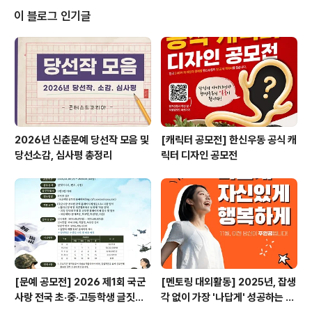
제 10 회 IAFM Köln(독일 쾰른 음악원) 온라인 단기음악
이 블로그 인기글
연수✔ (반도체설계광주최초) ARM코어기반 반도체설계
제어 전문가 양성 교육생 모집✔ [리턴라이프] 한통쏙 단백
질쉐이크 쏙포터즈 9기✔ 마케팅 그룹사 CCFM 채용연계
패키지(3주 훈련 후 취업)​* 자세한 내용은 뉴스카드를 클
릭하시면 확인하실..
2026년 신춘문예 당선작 모음 및
[캐릭터 공모전] 한신우동 공식 캐
당선소감, 심사평 총정리
릭터 디자인 공모전
[문예 공모전] 2026 제1회 국군
[멘토링 대외활동] 2025년, 잡생
사랑 전국 초·중·고등학생 글짓기
각 없이 가장 '나답게' 성공하는 법