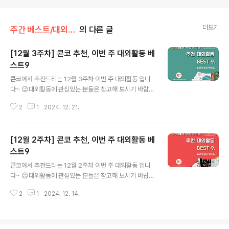
더보기
주간 베스트/대외활동
의 다른 글
[12월 3주차] 콘코 추천, 이번 주 대외활동 베
스트9
글 내용
콘코에서 추천드리는 12월 3주차 이번 주 대외활동 입니
다~ 😉대외활동에 관심있는 분들은 참고해 보시기 바랍니
다!! ✔ 2024 포널스 대학생 서포터즈 포그니 2기 모집✔
2
1
2024. 12. 21.
클라우드 데브옵스 프론트엔드&백엔드 자바(JAVA) 풀스
텍 개발자 취업캠프 9회차✔ 해커스라이브 프렌즈 1기>를
모집합니다.✔ 블로그도 취업 전략이 됩니다. 실무형 블로
[12월 2주차] 콘코 추천, 이번 주 대외활동 베
그 콘텐츠로 취업 성공할 서포터즈 모집✔ KOICA 르완다
중등학교 ICT 역량강화 프로젝트 봉사단(2기)✔ 엔터 현
스트9
글 내용
업자와 마케팅 커리어 준비_K-POP 데이터 드리븐 마케팅
콘코에서 추천드리는 12월 2주차 이번 주 대외활동 입니
3기 모집✔ Global Contents Marketing Supporter
다~ 😉대외활동에 관심있는 분들은 참고해 보시기 바랍니
s 2기✔ 서울시립청소년음악센터 뮤직 시네마> 참여자 모
다!! ✔ 2025년 LG전자 베스트샵 서포터즈✔ [전액무료]
집 (뮤지컬 실황 상영) ✔ [글로벌케어] 마케팅 대외활동 글
2
1
2024. 12. 14.
빅데이터 기반 컴퓨터비전(CV) 사이언티스트 과정✔ 패쉬
로벌..
콘 서포터즈 1기 모집✔ 6주 만에 시집 출판 프로젝트 19
기 참여자 모집!✔ [청년취업사관학교 도봉캠퍼스] 챗GP
T와 랭체인을 활용한 LLM 기반 AI 앱 개발 참가자 모집✔