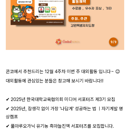
콘코에서 추천드리는
12
월
4
주차 이번 주 대외활동 입니다
~
😉
대외활동에 관심있는 분들은 참고해 보시기 바랍니다
!!
✔
2025
년 한국대학교육협의회 미디어 서포터즈 제
3
기 모집
✔
2025
년
,
잡생각 없이 가장
'
나답게
'
성공하는 법 ㅣ자기계발 명
상캠프
✔
풀마루오가닉 유기농 흑마늘진액 서포터즈를 모집합니다
.