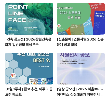
공모전
ㅣ자기계발 명상캠프
[건축 공모전] 2026강원건축문
[신춘문예] 언론사별 2026 신춘
화제 일반공모 학생부문
문예 공고 모음
[8월 1주차] 콘코 추천, 이주의 공
[영상 공모전] 2026 서울로미디
모전 베스트
어캔버스 신진예술가 지원전시 공
모