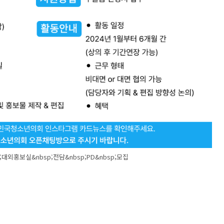
외홍보실&nbsp;전담&nbsp;PD&nbsp;모집