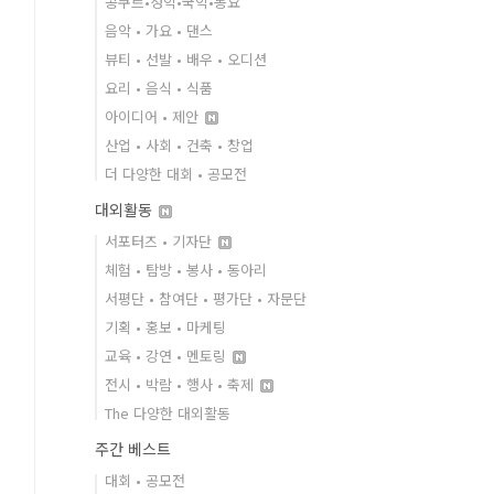
콩쿠르•성악•국악•동요
음악 • 가요 • 댄스
뷰티 • 선발 • 배우 • 오디션
요리 • 음식 • 식품
아이디어 • 제안
산업 • 사회 • 건축 • 창업
더 다양한 대회 • 공모전
대외활동
서포터즈 • 기자단
체험 • 탐방 • 봉사 • 동아리
서평단 • 참여단 • 평가단 • 자문단
기획 • 홍보 • 마케팅
교육 • 강연 • 멘토링
전시 • 박람 • 행사 • 축제
The 다양한 대외활동
주간 베스트
대회 • 공모전