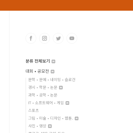
분류 전체보기
대회 • 공모전
문학 • 문예 • 네이밍 • 슬로건
경시 • 학문 • 논문
과학 • 공학 • 논문
IT • 소프트웨어 • 게임
스포츠
그림 • 미술 • 디자인 • 웹툰.
사진 • 영상