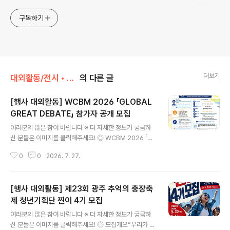
구독하기
더보기
대외활동/전시 • 박람 • 행사 • 축제
의 다른 글
[행사 대외활동] WCBM 2026 「GLOBAL
GREAT DEBATE」 참가자 공개 모집
글 내용
여러분의 많은 참여 바랍니다 ※ 더 자세한 정보가 궁금하
신 분들은 이미지를 클릭해주세요! ◎ WCBM 2026 「GL
OBAL GREAT DEBATE」 참가자 공개 모집사단법인 사
0
0
2026. 7. 27.
람과세계경영학회는 제7회 세계경영학술대회(WCBM 2
026)의 공식 프로그램인 Global Great Debate(GG
D)에서 AI 시대의 기술·윤리·경영과 인간의 미래를 함께 논
[행사 대외활동] 제23회 광주 추억의 충장축
의할 국내외 발표자와 토론자를 모집합니다.GGD는 승패
를 가리는 경쟁형 토론이 아니라, 학계·산업계·공공기관·교
제 청년기획단 찐이 4기 모집
글 내용
육계·비영리 분야의 전문가들이 서로 다른 관점과 경험을
여러분의 많은 참여 바랍니다 ※ 더 자세한 정보가 궁금하
공유하고 인간 중심의 미래경영 방향을 모색하는 국제 공
신 분들은 이미지를 클릭해주세요! ◎ 모집개요“우리가 축