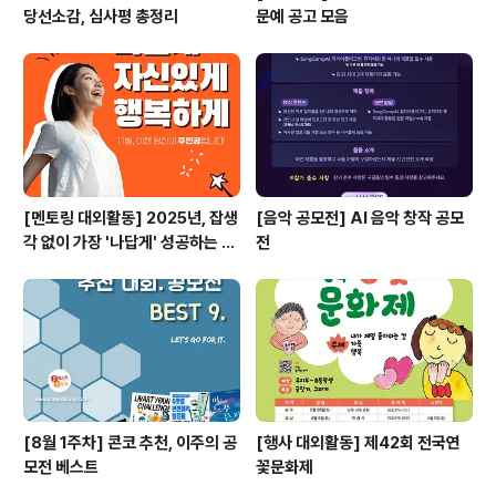
당선소감, 심사평 총정리
문예 공고 모음
[멘토링 대외활동] 2025년, 잡생
[음악 공모전] AI 음악 창작 공모
각 없이 가장 '나답게' 성공하는 법
전
ㅣ자기계발 명상캠프
[8월 1주차] 콘코 추천, 이주의 공
[행사 대외활동] 제42회 전국연
모전 베스트
꽃문화제