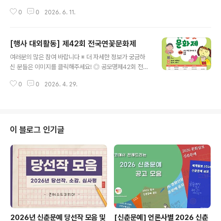
개토론 프로그램입니다. ◎ 행사 안내• 행사명: 제7회 세
제를 만든다!”제23회 광주 추억의 충장축제 청년기획단,
계경영학술대회(WCBM 2026)• GGD 진행일: 2026년
0
0
2026. 6. 11.
'찐이' 4기 공개 모집!잊지 못할 추억을 함께 만들어갈 축제
11월 8일• ..
의 주인공 '찐이'를 기다립니다.광주와 축제를 사랑하는 여
러분의 많은 지원 바랍니다.* 세부 일정 등은 팀별 활동 일
[행사 대외활동] 제42회 전국연꽃문화제
정에 따라 조율되며, 자세한 내용은 홈페이지 공고문을 참
글 내용
고해 주세요. ◎ 기간 및 일정- 모집 기간 : 5월 20일(수)
여러분의 많은 참여 바랍니다 ※ 더 자세한 정보가 궁금하
~ 6월 17일(수)/ 4주간- 서류심사 발표 : 6월 22일(월)-
신 분들은 이미지를 클릭해주세요! ◎ 공모명제42회 전국
인터뷰 일정 : 6월 25일(목) 14:00- 최종 발표 : 6월 26
연꽃문화제 ◎ 공모 주제- 내가 제일 좋아하는 것- 가족-
일(금)- 발대식 : 6월 29일(월)- 활동 기간 : 6월 ~ 10월
0
0
2026. 4. 29.
행복 ◎ 참가 대상유치부~초등학생 ◎ 제출 형식- 그리기
축제 기간까지* 모든 일정은 추후..
와 글짓기 중 택1 (지역별로 차이가 있을 수 있음. 각 지역
사무국에 꼭 문의하세요.)- 그리기는 8절 도화지, 글짓기는
200자 원고지 5매 내외- 개인 참여의 경우 현장 참여는
현장에서 신청하고 공모로 참가하는 경우는 신청서와 작품
이 블로그 인기글
제출- 단체 참여의 경우는 각 지역 참여는 각 지역 사무국
에, 공모전은 사단법인 동련 으로 참가신청서 제출 ◎ 접수
방법* 현장 참여 - 각 지역별 개최일자, 개최장소에서 직접
참여. 문의는 각 지역 연락처에 문의 - 광주 / 5월 30일
(토)..
2026년 신춘문예 당선작 모음 및
[신춘문예] 언론사별 2026 신춘