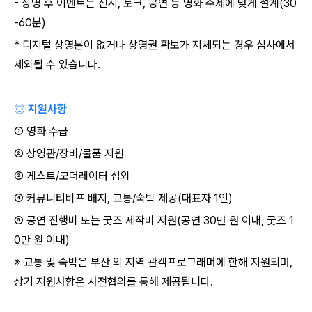
-
상영 후 이벤트는 전시
,
토크
,
공연 등 영화 주제에 맞게 설계
(30
-60
분
)
*
디지털 상영본이 없거나 상영권 확보가 지체되는 경우 심사에서
제외될 수 있습니다
.
◎ 지원사항
①
영화 수급
②
상영관
/
장비
/
물품 지원
③
게스트
/
모더레이터 섭외
④
커뮤니티비프 배지
,
교통
/
숙박 제공
(
대표자
1
인
)
⑤
공연 진행비 또는 굿즈 제작비 지원
(
공연
30
만 원 이내
,
굿즈
1
0
만 원 이내
)
※
교통 및 숙박은 부산 외 지역 관객프로그래머에 한해 지원되며
,
상기 지원사항은 사전협의를 통해 제공됩니다
.