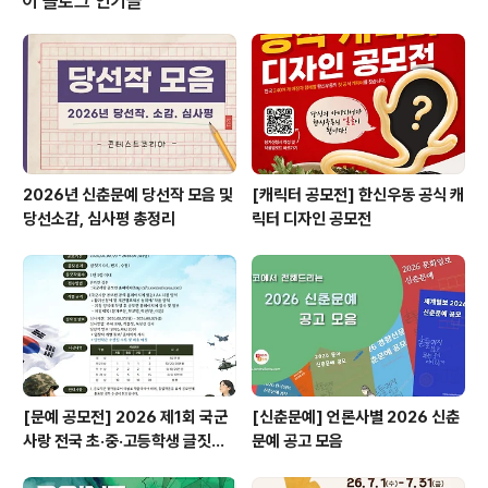
이 블로그 인기글
석하여 5개의 에피소드로 구성된 하나의 스토리형 공연을
완성합니다.- 공연은 다음과 같은 흐름으로 구성됩니다.-
프롤로그 – 5가지 에피소드 – 에필로그- 각 팀은 하나의 사
연(이야기)을 맡아 새로운 음악과 영상으로 표현하며 전체
공연은..
2026년 신춘문예 당선작 모음 및
[캐릭터 공모전] 한신우동 공식 캐
당선소감, 심사평 총정리
릭터 디자인 공모전
[문예 공모전] 2026 제1회 국군
[신춘문예] 언론사별 2026 신춘
사랑 전국 초·중·고등학생 글짓기
문예 공고 모음
공모전