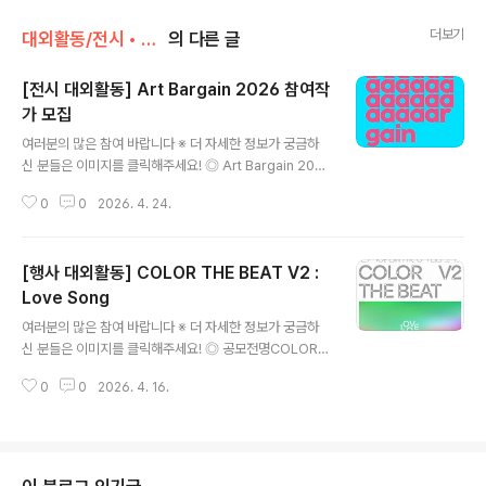
더보기
대외활동/전시 • 박람 • 행사 • 축제
의 다른 글
[전시 대외활동] Art Bargain 2026 참여작
가 모집
글 내용
여러분의 많은 참여 바랍니다 ※ 더 자세한 정보가 궁금하
신 분들은 이미지를 클릭해주세요! ◎ Art Bargain 202
6- 최적의 장소 : 유동 인구가 보장된 대형 쇼핑몰 내 전시
0
0
2026. 4. 24.
장- 소장 문턱 완화 : 10만 원~500만 원대 가격 설정으로
활발한 작품 거래 지향- 우수작가 특전 : 2026 베니스 비
엔날레 행사기간 내 현지 갤러리 그룹전 초대 ◎ 전시컨셉
[행사 대외활동] COLOR THE BEAT V2 :
일상에서 미술품을 감상하고 합리적인 구매가 이루어지는
아트페어 ◎ 전시장소서울 송파구 중대로 80, 2층 엠아트
Love Song
글 내용
센터(롯데마트 송파점) ◎ 전시기간1부 - 2026.6.17.(수)
여러분의 많은 참여 바랍니다 ※ 더 자세한 정보가 궁금하
–6.21(일), (5일간) / 2부 – 2026.6.23.(화)–6.27(토),
신 분들은 이미지를 클릭해주세요! ◎ 공모전명COLOR
(5일간) ◎ 부대행사- 미술품 서면 경매 방식 판매관 운영
THE BEAT V2 : Love Song ◎ 공모 주제- 제목 : 오,
1, 2부(50% 할인가 ..
0
0
2026. 4. 16.
사랑- 주제 : 당신이 가장 사랑했던 순간들 ◎ 공모 내용-
관객이 남긴 사랑의 순간들에 대한 이야기에서 출발하여
각 팀은 다음 요소를 자유롭게 해석합니다.- 사랑의 기억-
감정의 순간- 개인의 서사- 시간과 기억의 이미지- 이러한
이야기들을 음악, 영상, 미디어아트, 퍼포먼스 등으로 재해