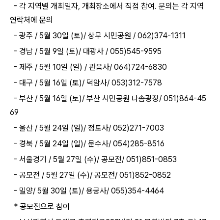
-
각 지역별 개최일자
,
개최장소에서 직접 참여
.
문의는 각 지역
연락처에 문의
-
광주
/ 5
월
30
일
(
토
)/
상무 시민공원
/ 062)374-1311
-
경남
/ 5
월
9
일
(
토
)/
대광사
/ 055)545-9595
-
제주
/ 5
월
10
일
(
일
) /
관음사
/ 064)724-6830
-
대구
/ 5
월
16
일
(
토
)/
덕암사
/ 053)312-7578
-
부산
/ 5
월
16
일
(
토
)/
부산 시민공원 다솜광장
/ 051)864-45
69
-
울산
/ 5
월
24
일
(
일
)/
정토사
/ 052)271-7003
-
경북
/ 5
월
24
일
(
일
)/
문수사
/ 054)285-8516
-
서울경기
/ 5
월
27
일
(
수
)/
공모전
/ 051)851-0853
-
공모전
/ 5
월
27
일
(
수
)/
공모전
/ 051)852-0852
-
밀양
/ 5
월
30
일
(
토
)/
용궁사
/ 055)354-4464
*
공모전으로 참여