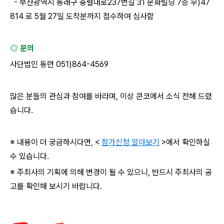
-
부산광역시 동래구 충렬대로
237
번길
31
문화빌딩
7
층 우
)47
814
로
5
월
27
일 도착분까지 접수하여 심사함
⠀
◎ 문의
사단법인 동련
051)864-4569
많은 분들의 관심과 참여를 바라며
,
이상 콘코에서 소식 전해 드렸
습니다
.
※ 내용이 더 궁금하시다면
, <
참가신청 알아보기
>
에서 확인하실
수 있습니다
.
※ 주최사의 기획에 의해 변경이 될 수 있으니
,
반드시 주최사의 공
고를 확인해 보시기 바랍니다
.