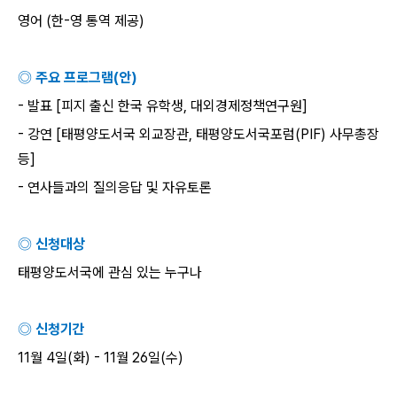
영어
(
한
-
영 통역 제공
)
◎ 주요 프로그램
(
안
)
-
발표
[
피지 출신 한국 유학생
,
대외경제정책연구원
]
-
강연
[
태평양도서국 외교장관
,
태평양도서국포럼
(PIF)
사무총장
등
]
-
연사들과의 질의응답 및 자유토론
◎ 신청대상
태평양도서국에 관심 있는 누구나
◎ 신청기간
11
월
4
일
(
화
) - 11
월
26
일
(
수
)