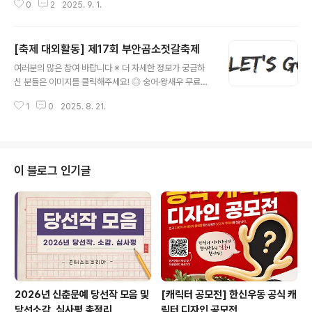
0
2
2025. 9. 1.
과 예술, 그리고 공공미술에 관심 있으신가요?스틸아트 작
품을 사랑하고, 새로운 방식으로 함께 즐기고 싶으신 분들
을 기다립니다.지역, 공공미술, 공공예술, 스틸아트 중 하나
[축제 대외활동] 제17회 부안곰소젓갈축제
라도 관심 있는 분 누구나 환영합니다!SAM 전용 티셔츠 &
글 내용
기록세트 등 다양한 웰컴키트 제공포항 곳곳에 전시된 스
여러분의 많은 참여 바랍니다 ※ 더 자세한 정보가 궁금하
틸아트 작품 재배치 기획 직접 참여당신의 아이디어가 포
신 분들은 이미지를 클릭해주세요! ◎ 숭어·왕새우 무료잡
항의 도시 풍경을 바꿉니다.지금, 포항스틸아트페스티벌의
기 체험 - 참여기간 : 9월 19일 ~ 9월 21일까지 회차별 진
매니저가 되어보세요! ◎ 참가 자격포항 시민 누구나 ◎ 접
1
0
2025. 8. 21.
행 ◎ 곰소염전체험 - 행사기간 중 상시모집 ◎ 곰소 마불
수기간2025.09.09 까지 ◎ 참여자 혜택가. 전문가 초청
- 참여기간 : 19일 (금) ~20일 (토) : 10:00 ~18:00 : 21
강의 및 학습 기회 제공..
일 (일) : 10:00 ~ 16:00 ◎ 곰맥축제 - 참여기간 : 9월 1
9일 ~ 9월 20일 6시 ~ 10시 ◎ 곰소젓갈축제와 함께하
는 캠핑(카라반/차박) 모집 - 참여기간 : 9월 19일 ~ 9월 2
이 블로그 인기글
1일 - 접수방법 : 포스터 내 QR코드 접속 후 구글폼으로 제
출 ◎ 자연재활용·업사이클링 프로그램 - 양말목 키..
2026년 신춘문예 당선작 모음 및
[캐릭터 공모전] 한신우동 공식 캐
당선소감, 심사평 총정리
릭터 디자인 공모전