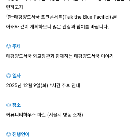
련하고자
「한
-
태평양도서국 토크콘서트
(Talk the Blue Pacific!)
」를
아래와 같이 개최하오니 많은 관심과 참여를 바랍니다
.
◎ 주제
태평양도서국 외교장관과 함께하는 태평양도서국 이야기
◎ 일자
2025
년
12
월
9
일
(
화
) *
시간 추후 안내
◎ 장소
커뮤니티하우스 마실
(
서울시 명동 소재
)
◎ 진행언어