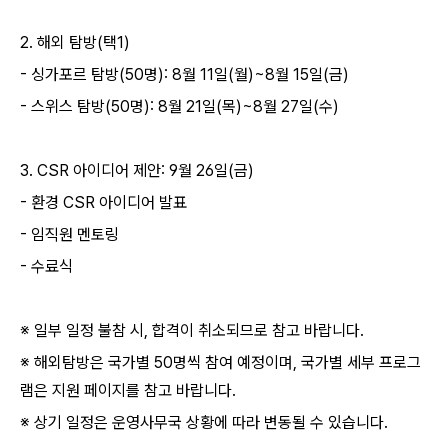
2.
해외 탐방
(
택
1)
-
싱가포르 탐방
(50
명
): 8
월
11
일
(
월
)~8
월
15
일
(
금
)
-
스위스 탐방
(50
명
): 8
월
21
일
(
목
)~8
월
27
일
(
수
)
3. CSR
아이디어 제안
: 9
월
26
일
(
금
)
-
환경
CSR
아이디어 발표
-
임직원 멘토링
-
수료식
※ 일부 일정 불참 시
,
합격이 취소되므로 참고 바랍니다
.
※ 해외탐방은 국가별
50
명씩 참여 예정이며
,
국가별 세부 프로그
램은 지원 페이지를 참고 바랍니다
.
※ 상기 일정은 운영사무국 상황에 따라 변동될 수 있습니다
.