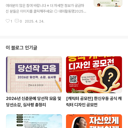
글 내용
수참여)- 내부 모임 및 동아리 활동: 6월~12월- 동아리 최
여러분의 많은 참여 바랍니다 ※ 더 자세한 정보가 궁금하
종 평가회: 12월 활동 내용- 오리엔테이션 및 또래상담교
신 분들은 이미지를 클릭해주세요! ◎ 대외활동명2025
육(상담실습 및 활동가 윤리교육 등) *필수- 자체 기획활동
굿리더스클럽 1기 모집 ◎ 참가자격NGO, 사회복지 대학
(자체 기획캠페인, 공모전 멤버 자체 결정)- 청소년 캠페인
1
0
2025. 4. 24.
생 및 취준생, 이직러 누구나 ◎ 접수기간2025.4.10.(금)
(등·하굣길, 거리 캠페..
~4.28.(월) ◎ 활동 내용- 굿네이버스 직원과 함께 하는
독서 토론- NGO, 사회복지 필수 독서 LIST 지정 독서- 서
평 작성- 월 1회 비대면 북토크 ◎ 참여 혜택굿네이버스 경
기남부사업본부 직인 날인 수료증감성 가득 '다큐 캘린더'
이 블로그 인기글
선물밀리의 서재 3개월 구독권 선물 [추가 혜택]NGO 취
업 노하우 전자책 제공 [추가 혜택]※ 자세한 기준은 홈페이
지 참고 ◎ 참여 방법굿리더스 홈페이지 내 신청서 작성htt
ps://goodreadersclub.imweb.me/ ◎ ..
2026년 신춘문예 당선작 모음 및
[캐릭터 공모전] 한신우동 공식 캐
당선소감, 심사평 총정리
릭터 디자인 공모전