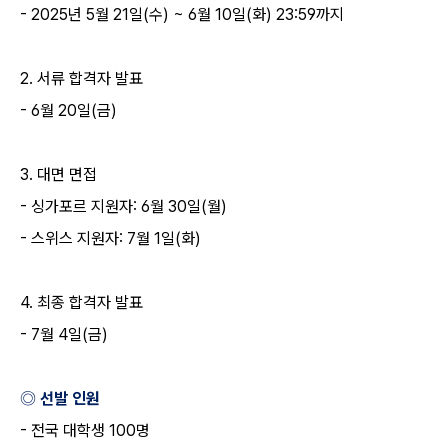
- 2025
년
5
월
21
일
(
수
) ~ 6
월
10
일
(
화
) 23:59
까지
2.
서류 합격자 발표
- 6
월
20
일
(
금
)
3.
대면 면접
-
싱가포르 지원자
: 6
월
30
일
(
월
)
-
스위스 지원자
: 7
월
1
일
(
화
)
4.
최종 합격자 발표
- 7
월
4
일
(
금
)
◎ 선발 인원
-
전국 대학생
100
명