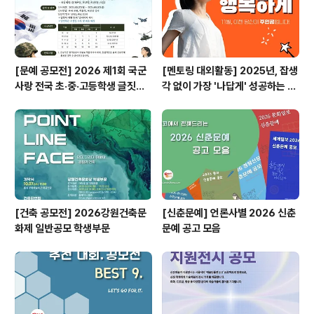
[문예 공모전] 2026 제1회 국군
[멘토링 대외활동] 2025년, 잡생
사랑 전국 초·중·고등학생 글짓기
각 없이 가장 '나답게' 성공하는 법
공모전
ㅣ자기계발 명상캠프
[건축 공모전] 2026강원건축문
[신춘문예] 언론사별 2026 신춘
화제 일반공모 학생부문
문예 공고 모음