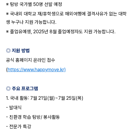
※ 탐방 국가별
50
명 선발 예정
※ 국내외 대학교 재
/
휴학생으로 해외여행에 결격사유가 없는 대학
생 누구나 지원 가능합니다
.
※ 졸업유예생
, 2025
년
8
월 졸업예정자도 지원 가능합니다
.
◎ 지원 방법
공식 홈페이지 온라인 접수
(
https://www.happymove.kr)
◎ 주요 프로그램
1.
국내 활동
: 7
월
21
일
(
월
)~7
월
25
일
(
목
)
-
발대식
-
친환경 학습 탐방
/
봉사활동
-
전문가 특강