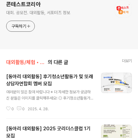
콘테스트코리아
대회. 공모전. 대외활동, 서포터즈 정보
구독하기
더보기
대외활동/체험 • 탐방 • 봉사 • 동아리
의 다른 글
[동아리 대외활동] 후기청소년활동가 및 또래
상담자연합회 멤버 모집
글 내용
여러분의 많은 참여 바랍니다 ※ 더 자세한 정보가 궁금하
신 분들은 이미지를 클릭해주세요! ◎ 후기청소년활동가
및 또래상담자연합회 멤버 모집청소년활동에 관심 있는 후
0
0
2025. 4. 28.
기청소년들이 모여 활동, 복지, 인권, 공모전, 집단프로그램
소집단 리더 등 다양한 분야의 청소년활동에 주도적으로
참여하는 활동입니다. ◎ 모집 대상청소년사업에 관심 있
[동아리 대외활동] 2025 굿리더스클럽 1기
는 만 24세 이하 후기청소년 ◎ 모집 기간3월 ~ 5월 ◎
활동 내용활동 일정- 오리엔테이션 및 교육: 5월~6월(필
모집