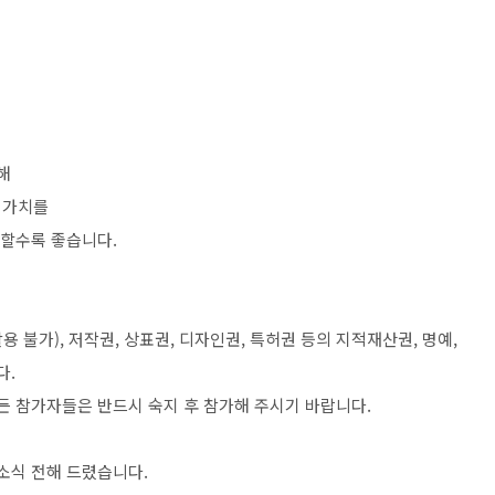
해
 가치를
합할수록 좋습니다
.
활용 불가
),
저작권
,
상표권
,
디자인권
,
특허권 등의 지적재산권
,
명예
,
다
.
든 참가자들은 반드시 숙지 후 참가해 주시기 바랍니다
.
소식 전해 드렸습니다
.