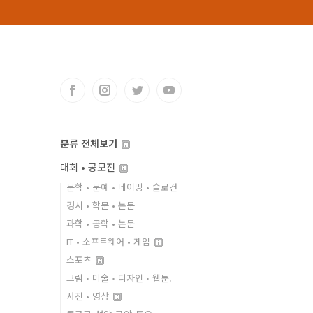
분류 전체보기
대회 • 공모전
문학 • 문예 • 네이밍 • 슬로건
경시 • 학문 • 논문
과학 • 공학 • 논문
IT • 소프트웨어 • 게임
스포츠
그림 • 미술 • 디자인 • 웹툰.
사진 • 영상