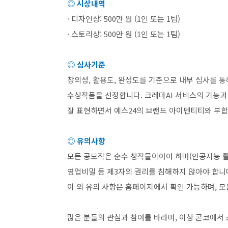
◎ 시상내역
· 디자인상
: 500
만 원
(1
인 또는
1
팀
)
· 스토리상
: 500
만 원
(1
인 또는
1
팀
)
◎ 심사기준
창의성
,
활용도
,
완성도를 기준으로 내부 심사를 통
수상작품을 선정합니다
.
크레마
AI
서비스의 기능과
잘 표현하면서 예스
24
의 브랜드 아이덴티티와 부
◎ 유의사항
모든 공모작은 순수 창작물이어야 하며
(
인공지능 
영업비밀 등 제
3
자의 권리를 침해하지 않아야 합니
이 외 유의 사항은 홈페이지에서 확인 가능하며
,
모
많은 분들의 관심과 참여를 바라며
,
이상 콘코에서 