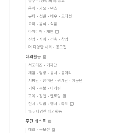
콩쿠르•성악•국악•동요
음악 • 가요 • 댄스
뷰티 • 선발 • 배우 • 오디션
요리 • 음식 • 식품
아이디어 • 제안
산업 • 사회 • 건축 • 창업
더 다양한 대회 • 공모전
대외활동
서포터즈 • 기자단
체험 • 탐방 • 봉사 • 동아리
서평단 • 참여단 • 평가단 • 자문단
기획 • 홍보 • 마케팅
교육 • 강연 • 멘토링
전시 • 박람 • 행사 • 축제
The 다양한 대외활동
주간 베스트
대회 • 공모전