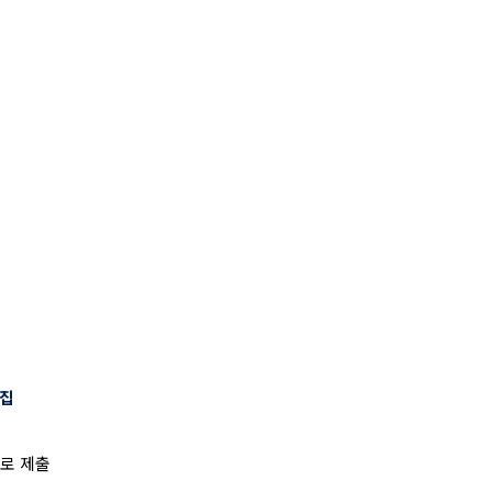
집
로 제출