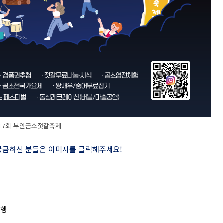
17회 부안곰소젓갈축제
 궁금하신 분들은 이미지를 클릭해주세요
!
진행