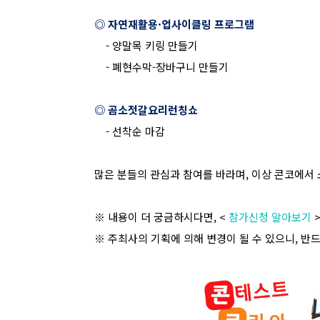
◎ 자연재활용
·
업사이클링 프로그램
-
양말목 키링 만들기
-
폐현수막
-
장바구니 만들기
◎ 곰소젓갈요리런칭쇼
-
선착순 마감
많은 분들의 관심과 참여를 바라며
,
이상 콘코에서 
※ 내용이 더 궁금하시다면
, <
참가신청 알아보기
※ 주최사의 기획에 의해 변경이 될 수 있으니
,
반드