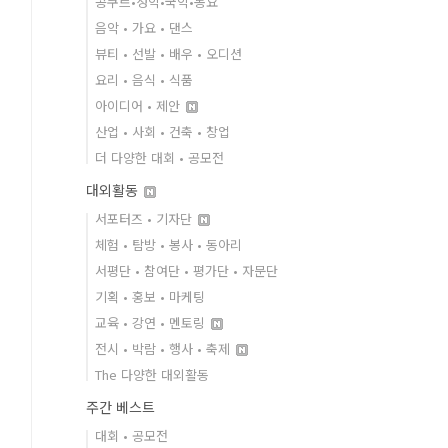
콩쿠르•성악•국악•동요
음악 • 가요 • 댄스
뷰티 • 선발 • 배우 • 오디션
요리 • 음식 • 식품
아이디어 • 제안
산업 • 사회 • 건축 • 창업
더 다양한 대회 • 공모전
대외활동
서포터즈 • 기자단
체험 • 탐방 • 봉사 • 동아리
서평단 • 참여단 • 평가단 • 자문단
기획 • 홍보 • 마케팅
교육 • 강연 • 멘토링
전시 • 박람 • 행사 • 축제
The 다양한 대외활동
주간 베스트
대회 • 공모전