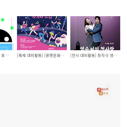
[축제 대외활동] 2025 포항스틸아트페스티벌 SAM(Steel Art Manager)
[축제 대외활동] [광명문화재단] 2025 시민예술제 <퍼레이드 광명> 참가자 모집
[전시 대외활동] 창작극 영수씨의 첫사랑