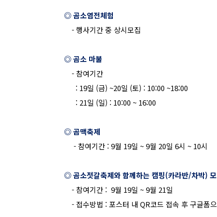
◎ 곰소염전체험
-
행사기간 중 상시모집
◎ 곰소 마불
-
참여기간
: 19
일
(
금
) ~20
일
(
토
) : 10:00 ~18:00
: 21
일
(
일
) : 10:00 ~ 16:00
◎ 곰맥축제
-
참여기간
: 9
월
19
일
~ 9
월
20
일
6
시
~ 10
시
◎ 곰소젓갈축제와 함께하는 캠핑
(
카라반/차박
)
모
-
참여기간
:
9
월
19
일
~ 9
월
21
일
-
접수방법
:
포스터 내
QR
코드 접속 후 구글폼으