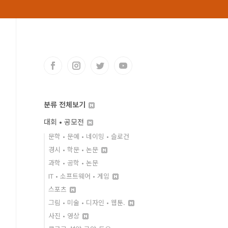
분류 전체보기
대회 • 공모전
문학 • 문예 • 네이밍 • 슬로건
경시 • 학문 • 논문
과학 • 공학 • 논문
IT • 소프트웨어 • 게임
스포츠
그림 • 미술 • 디자인 • 웹툰.
사진 • 영상