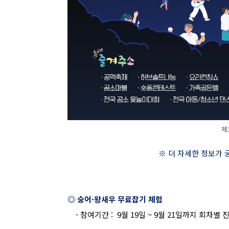
제
※ 더 자세한 정보가
◎ 숭어
·
왕새우 무료잡기 체험
-
참여기간
:
9
월
19
일
~ 9
월
21
일까지 회차별 