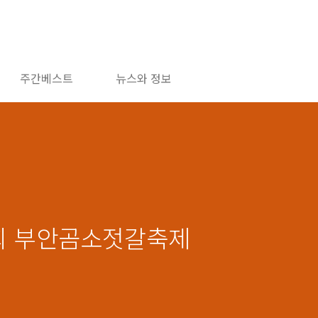
주간베스트
뉴스와 정보
7회 부안곰소젓갈축제