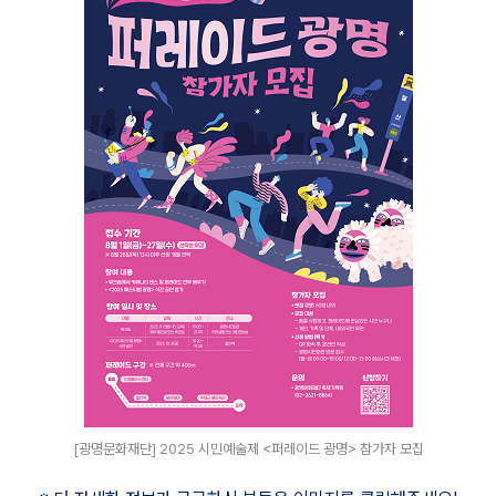
[광명문화재단] 2025 시민예술제 <퍼레이드 광명> 참가자 모집