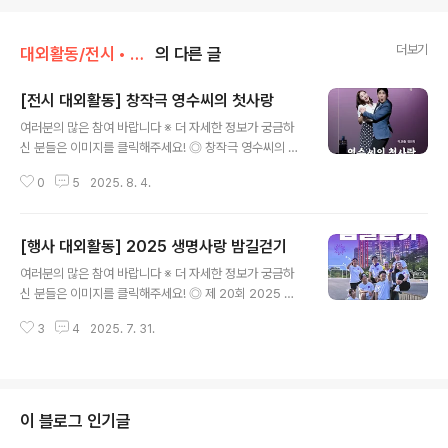
더보기
대외활동/전시 • 박람 • 행사 • 축제
의 다른 글
[전시 대외활동] 창작극 영수씨의 첫사랑
글 내용
여러분의 많은 참여 바랍니다 ※ 더 자세한 정보가 궁금하
신 분들은 이미지를 클릭해주세요! ◎ 창작극 영수씨의 첫
사랑극단 크리스마스 컴퍼니 정기공연 ◎ 작.연출정진희
0
5
2025. 8. 4.
◎ 장소놀터예술공방 (한성대입구역) ◎ 날짜2025.10.2
2-25 ◎ 내용12세 이상 관람가. 사람과 삶을 이야기하는
휴먼코메디 창작극 입니다. ◎ 관람료청소년 10,000원 /
[행사 대외활동] 2025 생명사랑 밤길걷기
일반 25,000원 ◎ 계좌안내20973704012826 국민
글 내용
은행 (정진희 크리스마스컴퍼니)(사전예약시 20% 할인.
여러분의 많은 참여 바랍니다 ※ 더 자세한 정보가 궁금하
에술인 50%할인)(*본 공연은 서울특별시 '2025 서울형
신 분들은 이미지를 클릭해주세요! ◎ 제 20회 2025 생
창작극장'선정 극장에서 진행되어 대관료 할인을 지원받았
명사랑 밤길걷기OECD 국가 중 자살률 1위 (통계청, 202
습니다.) ◎ 문 의idaho8150@hanmail.net ◎ 담당자
3
4
2025. 7. 31.
4)대한민국 자살률의 심각성을 알리고 생명의 소중함을 전
TIP9월초 사전예약시 할인혜택 및 청소년 우대 사항, 단체
하기 위한 자살예방 캠페인해 질 녘부터 동틀 때까지 우리
할..
가 걷는 이유는?캄캄한 어둠을 지나, 희망의 빛으로 나아가
는 생명을 밝히기 위해!생명을 소중함을 알리고 대한민국
을 응원하는 누구나 참가할 수 있어요!생명을 살리는 걸음
이 블로그 인기글
만 걸어도 캠페인 의미가 담긴 다양한 기념품과완보증, 자