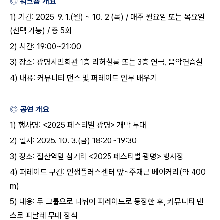
◎ 워크숍 개요
1)
기간
: 2025. 9. 1.(
월
) ~ 10. 2.(
목
) /
매주 월요일 또는 목요일
(
선택 가능
) /
총
5
회
2)
시간
: 19:00~21:00
3)
장소
:
광명시민회관
1
층 리허설룸 또는
3
층 연극
,
음악연습실
4)
내용
:
커뮤니티 댄스 및 퍼레이드 안무 배우기
◎ 공연 개요
1)
행사명
: <2025
페스티벌 광명
>
개막 무대
2)
일시
: 2025. 10. 3.(
금
) 18:20~19:30
3)
장소
:
철산역앞 삼거리
<2025
페스티벌 광명
>
행사장
4)
퍼레이드 구간
:
인생플러스센터 앞
~
주재근 베이커리
(
약
400
m)
5)
내용
:
두 그룹으로 나뉘어 퍼레이드로 등장한 후
,
커뮤니티 댄
스로 피날레 무대 장식