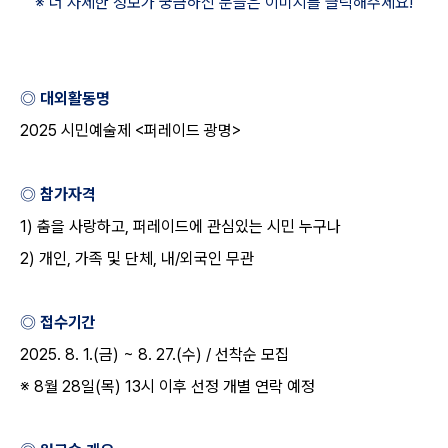
※ 더 자세한 정보가 궁금하신 분들은 이미지를 클릭해주세요
!
◎ 대외활동명
2025
시민예술제
<
퍼레이드 광명
>
◎ 참가자격
1)
춤을 사랑하고
,
퍼레이드에 관심있는 시민 누구나
2)
개인
,
가족 및 단체
,
내
/
외국인 무관
◎ 접수기간
2025. 8. 1.(
금
) ~ 8. 27.(
수
) /
선착순 모집
※
8
월
28
일
(
목
) 13
시 이후 선정 개별 연락 예정