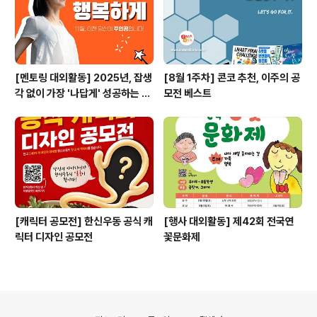
[멘토링 대외활동] 2025년, 잡생
[8월 1주차] 콘코 추천, 이주의 공
각 없이 가장 '나답게' 성공하는 법
모전 베스트
ㅣ자기계발 명상캠프
[캐릭터 공모전] 한신우동 공식 캐
[행사 대외활동] 제42회 전국연
릭터 디자인 공모전
꽃문화제
의안내