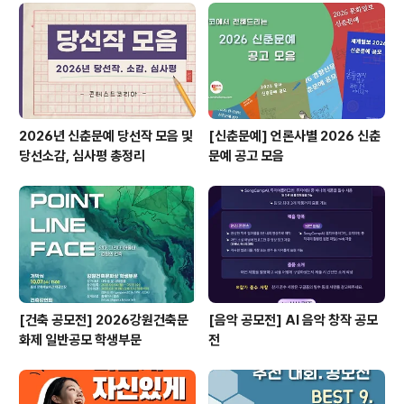
원봉사 시간, 기부증서까지 제공!9월 13일, 여의도공원 문
화의마당에서 함께 걸으며생명의 소중함을 널리 알려주세
요!생명을 살리는 걸음이 모여 대한민국 자살률을 낮출 수
있습니다. ◎ 참가 자격생명의 소중..
2026년 신춘문예 당선작 모음 및
[신춘문예] 언론사별 2026 신춘
당선소감, 심사평 총정리
문예 공고 모음
[건축 공모전] 2026강원건축문
[음악 공모전] AI 음악 창작 공모
화제 일반공모 학생부문
전