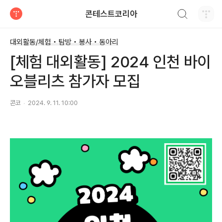
검색하기
콘테스트코리아
티스토리
대외활동/체험 • 탐방 • 봉사 • 동아리
[체험 대외활동] 2024 인천 바이
오블리츠 참가자 모집
콘코
2024. 9. 11. 10:00