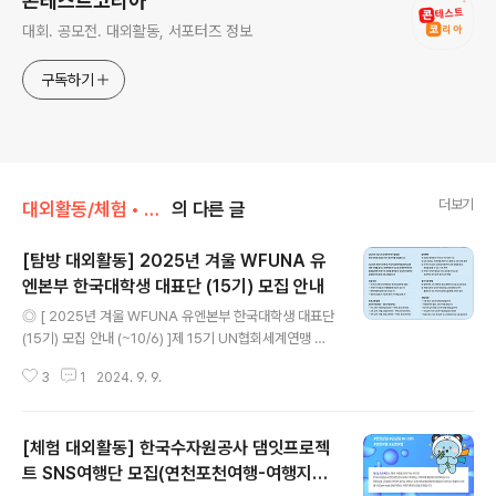
콘테스트코리아
대회. 공모전. 대외활동, 서포터즈 정보
구독하기
더보기
대외활동/체험 • 탐방 • 봉사 • 동아리
의 다른 글
[탐방 대외활동] 2025년 겨울 WFUNA 유
엔본부 한국대학생 대표단 (15기) 모집 안내
글 내용
◎ [ 2025년 겨울 WFUNA 유엔본부 한국대학생 대표단
(15기) 모집 안내 (~10/6) ]제 15기 UN협회세계연맹 유
엔본부 한국 대학생 대표단WFUNA College Leaders
3
1
2024. 9. 9.
at the UN: Korea (CLUN) 2025년 1월 뉴욕 유엔본부
에서 활동할 한국 대학생 대표단 15기 참가자를 모집합니
다! CLUN은 청년의 유엔 및 지속가능발전목표(SDGs)에
[체험 대외활동] 한국수자원공사 댐잇프로젝
대한 이해를 높이고 정책제안서 작성 및 유엔 본부에서의
발표를 통해 국제기구 진로를 준비할 수 있도록 지원하는
트 SNS여행단 모집(연천포천여행-여행지원
글 내용
글로벌 인재 양성 프로그램입니다! ◎ 모집 대상- 국내·외