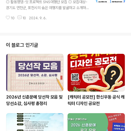
금)
◎ 활동명댐-잇 프로젝트 SNS여행단 모집 ◎ 모집대상-
대학교에 재학중인 한국인 대학생 (휴학생 포함)- 국제기
경기도 연천군, 포천시의 숨은 여행지를 발굴하고 소개하
구 진출 및 국제활동에 관심이 있는 자- 해외여행에 결격사
고자 하는 로컬여행자- 2024년 10월 31일(목)까지 경기
유가 없는 자- 토론 및 발표가 가능한 영어 구사력..
10
10
2024. 9. 6.
도 연천군, 포천시 자유여행 후 여행후기 SNS콘텐츠 제작
및 업로드 가능한 사람- 연령제한 없음- 14명 모집 ◎ 접
수기간2024년 9월 18일(수)까지 신청서 제출 ◎ 주요활
동- 경기도 연천군, 포천시 중 1개 지역 이상을 방문하여 자
율여행- 여행코스 중 한탄강댐 및 군남댐 홍수터 내 관광지
이 블로그 인기글
2곳 이상 방문- 여행콘텐츠 및 후기 제작 후 SNS 등을 통
해 연천/포천의 숨은 여행지 홍보 - 여행콘텐츠 2개 이상 S
NS채널 업로드 ◎ 여행기간- 2024년 9월 중 ~ 10월 말
(약 1개월)- 콘텐츠 제작 및 업로드 일정: 10월 31일..
2026년 신춘문예 당선작 모음 및
[캐릭터 공모전] 한신우동 공식 캐
당선소감, 심사평 총정리
릭터 디자인 공모전