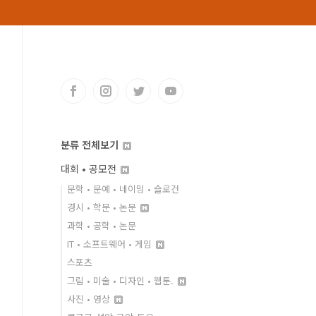
분류 전체보기
대회 • 공모전
문학 • 문예 • 네이밍 • 슬로건
경시 • 학문 • 논문
과학 • 공학 • 논문
IT • 소프트웨어 • 게임
스포츠
그림 • 미술 • 디자인 • 웹툰.
사진 • 영상