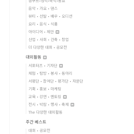
콩쿠르•성악•국악•동요
음악 • 가요 • 댄스
뷰티 • 선발 • 배우 • 오디션
요리 • 음식 • 식품
아이디어 • 제안
산업 • 사회 • 건축 • 창업
더 다양한 대회 • 공모전
대외활동
서포터즈 • 기자단
체험 • 탐방 • 봉사 • 동아리
서평단 • 참여단 • 평가단 • 자문단
기획 • 홍보 • 마케팅
교육 • 강연 • 멘토링
전시 • 박람 • 행사 • 축제
The 다양한 대외활동
주간 베스트
대회 • 공모전