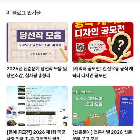
문 : 시흥시에 거주하는 5세~13세 ◎ 기간 및 일정- 온라
인 작품 접수기간 : 2024년 09월 04일(수) ~ 09월 06
이 블로그 인기글
일(금) 17:00- 작품 심사 : 2024년 09월 12일 예정- 수
상자 발표 : 2024년 09월 27일(금) 개별통보- 작품전시
기간 : 2024년 10월 11일(금) ~ 10월 12일(토)현장작품
접수(계획작품)- 작품 시상식 : 2024년 1..
2026년 신춘문예 당선작 모음 및
[캐릭터 공모전] 한신우동 공식 캐
당선소감, 심사평 총정리
릭터 디자인 공모전
[문예 공모전] 2026 제1회 국군
[신춘문예] 언론사별 2026 신춘
사랑 전국 초·중·고등학생 글짓기
문예 공고 모음