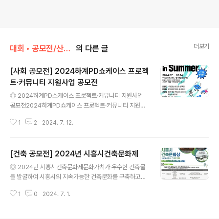
더보기
대회 • 공모전/산업 • 사회 • 건축 • 창업
의 다른 글
[사회 공모전] 2024하계PD쇼케이스 프로젝
트·커뮤니티 지원사업 공모전
글 내용
◎ 2024하계PD쇼케이스 프로젝트·커뮤니티 지원사업
공모전2024하계PD쇼케이스 프로젝트·커뮤니티 지원사
업 공모전 PD 쇼케이스는 지속가능한 지구, 평화로운 세계
1
2
2024. 7. 12.
를 만드는데 기여하는 단체와 프로젝트에활동 자금을 지원
하며 PD 활동가를 육성하는 프로젝트 지원사업입니다. 이
번 2024 하계 PD쇼케이스는 2~3개월 짧은 기간 진행되
[건축 공모전] 2024년 시흥시건축문화제
는 시즌제 쇼케이스입니다.PD활동가들이 더 많은 도전을
글 내용
해볼 수 있도록 폭넓은 분야를 대상으로 지원하고 있으니
◎ 2024년 시흥시건축문화제문화가치가 우수한 건축물
꼭꼭 도전해보시기바랍니다! ◎ 접수기간~2024.07.21
을 발굴하여 시흥시의 지속가능한 건축문화를 구축하고자
(일) 상시모집확정 ◎ 모집분야1) 관계망 형성 커뮤니티-
아래와 같이 「2024년 시흥시 건축문화상」을 공고하오니
월 2회 이상 소그룹 모임 활동 진행 (분야에 따라 비대면 진
1
0
2024. 7. 1.
많은 관심과 응모를 바랍니다. ◎ 지원자격- 계획작품부문
행도 가능) 2) 프로젝트- 커뮤니티가 아닌, 일회성 이벤트,
: 국내 대학교 건축(공)학 등 전공학생/대한민국 국적을 가
프로젝트.*방중 학습캠프, 캠핑..
진 사람에 한함- 사진 및 컨텐츠부문 : 제한없음- 그리기부