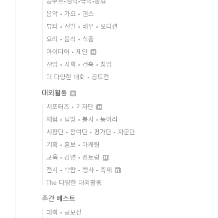
콩쿠르•성악•국악•동요
음악 • 가요 • 댄스
뷰티 • 선발 • 배우 • 오디션
요리 • 음식 • 식품
아이디어 • 제안
산업 • 사회 • 건축 • 창업
더 다양한 대회 • 공모전
대외활동
서포터즈 • 기자단
체험 • 탐방 • 봉사 • 동아리
서평단 • 참여단 • 평가단 • 자문단
기획 • 홍보 • 마케팅
교육 • 강연 • 멘토링
전시 • 박람 • 행사 • 축제
The 다양한 대외활동
주간 베스트
대회 • 공모전