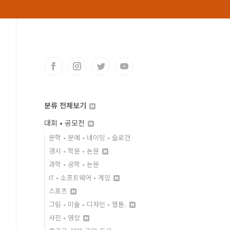
분류 전체보기
대회 • 공모전
문학 • 문예 • 네이밍 • 슬로건
경시 • 학문 • 논문
과학 • 공학 • 논문
IT • 소프트웨어 • 게임
스포츠
그림 • 미술 • 디자인 • 웹툰.
사진 • 영상