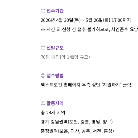
◎ 접수기간
2026
년
4
월
30
일
(
목
) ~ 5
월
26
일
(
화
) 17:00
까지
※
시간 외 신청 건 접수 불가하므로
,
시간준수 요
◎ 선발규모
70
팀 내외
(
약
140
명 규모
)
◎ 접수방법
넥스트로컬
홈페이지
우측
상단
‘
지원하기
’
클릭
!
◎ 활동지역
총
24
개 지역
경기
·
강원권역
(
포천
,
강릉
,
영월
,
양구
)
충청권역
(
보은
,
괴산
,
공주
,
서천
,
홍성
)