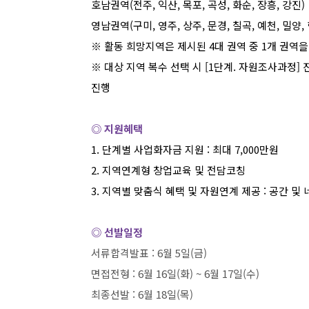
호남권역
(
전주
,
익산
,
목포
,
곡성
,
화순
,
장흥
,
강진
)
영남권역
(
구미
,
영주
,
상주
,
문경
,
칠곡
,
예천
,
밀양
,
※
활동 희망지역은 제시된
4
대 권역 중
1
개 권역을
※
대상 지역 복수 선택 시
[1
단계
.
자원조사과정
]
진행
◎ 지원혜택
1.
단계별 사업화자금 지원
:
최대
7,000
만원
2.
지역연계형 창업교육 및 전담코칭
3.
지역별 맞춤식 혜택 및 자원연계 제공
:
공간 및 
◎ 선발일정
서류합격발표
: 6
월
5
일
(
금
)
면접전형
: 6
월
16
일
(
화
) ~ 6
월
17
일
(
수
)
최종선발
: 6
월
18
일
(
목
)