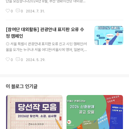
단을 모집합니다2024년 8월, 부산 영화의전당 야외광장
에서 펼쳐지는 맥주 페스티벌,BEER BOMB의 체험단을
0
0
2024. 7. 31.
모집합니다!2024 부산의 새로운 맥주 축제 을 무료로 즐
기면서SNS 마케팅 스펙까지 쌓을 기회! ◎ 지원 자격- 인
스타그램 / 블로그 / 유튜브 등 개인 SNS 계정을 운영하고
[참여단 대외활동] 관광안내 표지판 오류 수
있는 대한민국 성인 누구나- SNS 마케팅 경험을 쌓고 싶
으신 분 (*온라인 콘텐츠 제작 경험자, 인플루언서, 파워블
정 캠페인
글 내용
로거 등 우대)-2024월 8월 15일(목) ~ 8월 18일(일) 비
◎ 서울 특별시 관광안내 표지판 오류 신고 시민 캠페인!서
어밤 in 해운대 축제 기간 중 1일 방문하실 수 있는 분 ◎
울을 오가는 누구나! 서울 어디든!서울시에 영어, 일본어,
기간 및 일정-모집 기간: 2024년 7월 26일(금) ~ 8월 8
중국어(간체) 관광안내 표지판 속 오류를 찾아 신고하고 혜
일(목)-합격자 발표: 2024년 8월..
0
0
2024. 5. 29.
택을 받으세요! ◎ 참가자격서울을 오가는 누구나!관광안
내 표지판의 오류 표기를 발견한 누구나!여행도 중 관광안
내판의 오류 표기로 길을 헷갈려본 누구나! ◎ 접수기간20
24.05.03(금)~2024.06.11(화) ◎ 신청 방법구글폼을
통한 오류 신고 (https://forms.gle/DyaG4Lm1pcGz
이 블로그 인기글
ALPR6) [오류신고제출 필수 내용(오류 표기 5건 필수)]1.
관광안내표지판 종류2. 신고 위치3. 오류 안내판 사진1매,
표지판 주변 사진1매 ◎ 활동 내용서울시 내 지정된 점검
대상 표지판의 관광안내 외국어 표기 오류를 찾아 바..