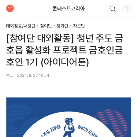
검색하기
콘테스트코리아
티스토리
대외활동/서평단 • 참여단 • 평가단 • 자문단
[참여단 대외활동] 청년 주도 금
호읍 활성화 프로젝트 금호인금
호인 1기 (아이디어톤)
콘코
2024. 8. 27. 10:04