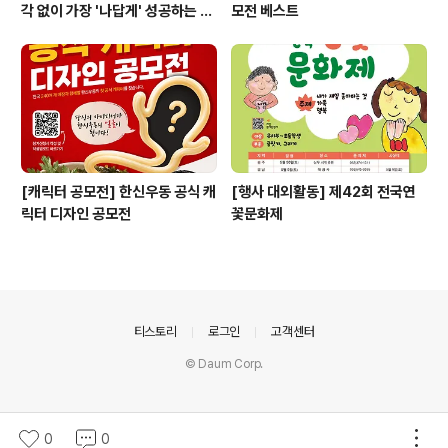
각 없이 가장 '나답게' 성공하는 법
모전 베스트
ㅣ자기계발 명상캠프
[캐릭터 공모전] 한신우동 공식 캐
[행사 대외활동] 제42회 전국연
릭터 디자인 공모전
꽃문화제
의안내
티스토리
로그인
고객센터
© Daum Corp.
0
0