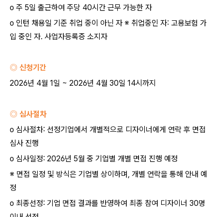
o
주
5
일 출근하여 주당
40
시간 근무 가능한 자
o
인턴 채용일 기준 취업 중이 아닌 자
※
취업중인 자
:
고용보험 가
입 중인 자
.
사업자등록증 소지자
◎ 신청기간
2026
년
4
월
1
일
~ 2026
년
4
월
30
일
14
시까지
◎ 심사절차
o
심사절차
:
선정기업에서 개별적으로 디자이너에게 연락 후 면접
심사 진행
o
심사일정
: 2026
년
5
월 중 기업별 개별 면접 진행 예정
※
면접 일정 및 방식은 기업별 상이하며
,
개별 연락을 통해 안내 예
정
o
최종선정
:
기업 면접 결과를 반영하여 최종 참여 디자이너
30
명
이내 선정