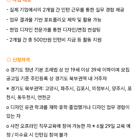
-
실제 기업에서의
2
개월 간 인턴 근무를 통한 실무 경험 제공
-
업무 결과물 기반 포트폴리오 제작 및 활용 가능
-
현업 디자인 전문가를 통한 디자인
/
면접 컨설팅
- 2
개월 간 총
500
만원 인턴비 지급 등 활동 지원
◎ 신청자격
o
경기도 청년 기본 조례법 상 만
19
세 이상
39
세 이하이며 모집
공고일 기준 주민등록 상 경기도 북부권역 내 거주자
※
경기도 북부권역
:
고양시
,
파주시
,
김포시
,
의정부시
,
양주시
,
포
천시
,
동두천시
,
연천군
o
디자인 유관 학과를 재학
‧
휴학
‧
졸업했거나 디자인 업무 경험이
있는 자
o
사전 오프라인 직무교육에 참여 가능한 자
※ 6
월
29
일 교육 예
정
/
미수료 시 인턴십 참여 불가