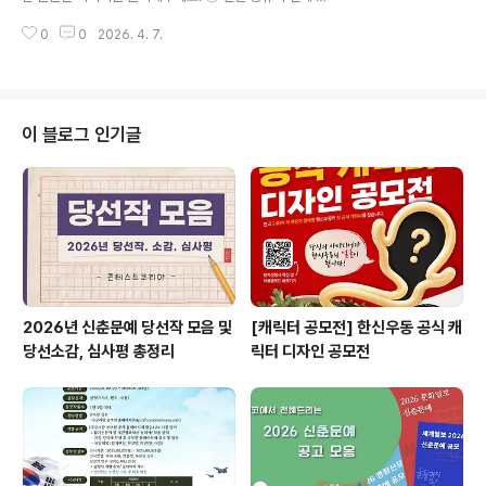
(일) 18시- 참여 대상: 성인 누구나 (야외 행사 특성상 이동
로그램본 과정은4차 산업혁명 시대에는, 기업이 자체 연구
및 활동이 많은 점 참고 부탁드립니다.) ◎..
0
0
2026. 4. 7.
개발과정 및 기획과정에 대해 학습하고, 대학, 공공연구기
관, 타 기업이 개발한 기술을 구입하여 제품화 시기를 단축
하는 개방형 기술혁신에 대해 학습하며, 기업은 물론 대학,
공공연구기관, 금융기관 등에서 기술경영 및 R&D기획 전
문인력 수요에 따른 R&D기획 및 특화산업 교육 및 취업연
이 블로그 인기글
계 과정(약 80개 이상의 협약 기관)입니다. ◎ 참가자격-
서울시민이며 만18 세~만39세- 대학생의 경우 졸업예정
자- 4대보험 가입자 신청 불가- 사업자등록증 소지자 신청
불가 ◎ 접수기간~26.04.14 까지 ◎ 주요내용협회 교육
수료 후 약 80개의 ..
2026년 신춘문예 당선작 모음 및
[캐릭터 공모전] 한신우동 공식 캐
당선소감, 심사평 총정리
릭터 디자인 공모전