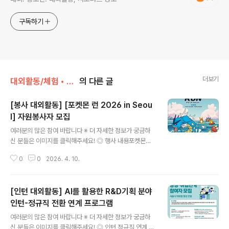
구독하기
더보기
대외활동/체험 • 탐방 • 봉사 • 동아리
의 다른 글
[봉사 대외활동] [포켓몬 런 2026 in Seou
l] 자원봉사자 모집
글 내용
여러분의 많은 참여 바랍니다 ※ 더 자세한 정보가 궁금하
신 분들은 이미지를 클릭해주세요! ◎ 행사 내용포켓몬과
함께 함께 한강을 따라 달리는 특별한 러닝 이벤트!현장을
0
0
2026. 4. 10.
함께 만들어나갈 자원봉사자를 모집합니다.(본 행사는 수
익금의 일부가 취약계층 아동에게 지원됩니다.) ◎ 행사 개
요- 행사명: 포켓몬 런 2026 in Seoul- 일정: 2026년 5
[인턴 대외활동] AI를 활용한 R&D기획 분야
월 5일(화)- 장소: 서울 뚝섬한강공원- 내용: 서울 봄 축제
(서울스프링페스티벌)의 공식 로드쇼로, 한강에서 즐기는
인턴-정규직 전환 연계 프로그램
글 내용
시민 참여형 러닝 페스티벌 ◎ 모집 안내- 모집 인원: 400
여러분의 많은 참여 바랍니다 ※ 더 자세한 정보가 궁금하
명 (1회차 200명, 2회차 200명)- 모집 기간: ~ 4월 19일
신 분들은 이미지를 클릭해주세요! ◎ 인턴 정규직 연계 프