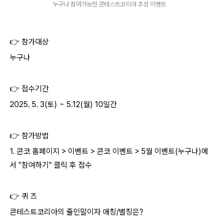
누구나 참여가능한 콘테스트코리아 초성 이벤트
👉
참가대상
누구나
👉
접수기간
2025. 5. 3(
토
) ~ 5.12(
월
) 10
일간
👉
참가방법
1.
콘코 홈페이지
>
이벤트
>
콘코 이벤트
> 5
월 이벤트
(
누구나
)
에
서
"
참여하기
"
클릭 후 접수
👉
퀴 즈
콘테스트코리아의 줄인말이자 애칭
/
별칭은
?