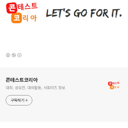
(새창열림)
로그 정보
콘테스트코리아
대회. 공모전. 대외활동, 서포터즈 정보
구독하기