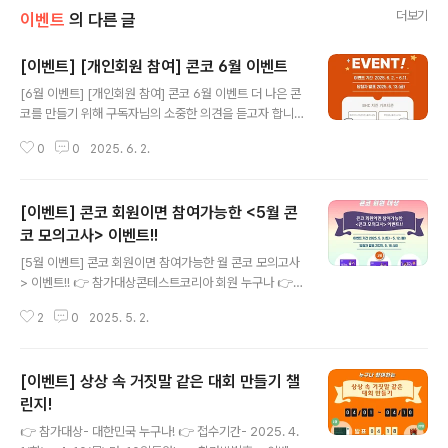
더보기
이벤트
의 다른 글
[이벤트] [개인회원 참여] 콘코 6월 이벤트
글 내용
[6월 이벤트] [개인회원 참여] 콘코 6월 이벤트 더 나은 콘
코를 만들기 위해 구독자님의 소중한 의견을 듣고자 합니
다. 콘테스트코리아 홈페이지를 사용하시면서 평상시에 개
0
0
2025. 6. 2.
선해야 할 사항이 조금이라도 있었다면 단 한가지도 좋고,
여러가지 개선할 사항을 알려 주세요. 회원님의 소중한 의
견을 마음담아 개선해 가고자 합니다. 1. 대 상: 콘테스트코
[이벤트] 콘코 회원이면 참여가능한 <5월 콘
리아 개인 회원 (신규 가입 후 참여 가능)2. 일 정: 2025.
6. 2.(월) ~ 6.11.(수)3. 방 법: 콘코 홈페이지 - 이벤트 - 콘
코 모의고사> 이벤트!!
글 내용
코이벤트 (하단 '참여하기' 클릭!)4. 발표일: 6.13.(금) 콘코
[5월 이벤트] 콘코 회원이면 참여가능한 월 콘코 모의고사
홈페이지에 공지5. 경 품: - BHC 치킨 후라이드+양념치
> 이벤트!! 👉 참가대상콘테스트코리아 회원 누구나 👉
킨+콜라1.25L 기프티콘 (2명) - BHC 치킨..
접수기간2025. 5. 3(토) ~ 5.12(월) 10일간​ 👉 참가방
2
0
2025. 5. 2.
법1. 콘코 홈페이지 로그인 > 이벤트 > 콘코 이벤트 > 5월
이벤트(회원대상)에서 "참여하기" 클릭 후 접수 2. [필수]
이벤트 페이지 하단 "참여완료" 댓글 남기면 끝.* 5월 누구
[이벤트] 상상 속 거짓말 같은 대회 만들기 챌
나 참여하는 이벤트와 함께 참여 가능합니다. 👉 퀴 즈1.
다음 중 "뉴스와정보" 카테고리에 게시된 내용이 아닌 것
린지!
글 내용
은?① 2025 신춘문예 경쟁률② 2025 웹소설 공모전 모
👉 참가대상- 대한민국 누구나! 👉 접수기간- 2025. 4.
음 정보③ 박람회/전시회 모음 정보④ 2025년 영상.영화