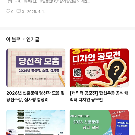
1(화) ~ 4. 10(목) 단, 10일동안! 👉 참가방법홈 > 이벤트
제 공모전 모음 정보힌트 : https://tinyurl.com/29s5xc
> 콘코 이벤트 > 하단 '참여하기' 클릭 후 접수 -👉 이벤트
ku 2. "공모전 분석"..
0
0
2025. 4. 1.
내용실제로 존재하지 않는 거짓말 같은 대회.공모전을만들
어 대회명과 설명을 적어 줘!(중복 참여 가능! 많이 참여할
수록 당첨 확률 UP!) 예시1)대회명: 외계 생명체와의 소통
방법 공모전설명: 외계 생명체와 소통하기 위한 언어, 기호,
또는 기술을 상상하여 제안합니다. 👉 발표일2025. 4. 1
이 블로그 인기글
8(금) 콘코 홈페이지에 공지⭐응모시 기입하신 휴대폰 번
호로 기프티콘 발송드립니다. 👉 상 품1위: 스타벅스 e카
드교환권 2만원권​(1명)2위: 스타벅스 아메리카노 Tall 기
프티콘(20명) 👉 주최.주관..
2026년 신춘문예 당선작 모음 및
[캐릭터 공모전] 한신우동 공식 캐
당선소감, 심사평 총정리
릭터 디자인 공모전