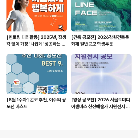
[멘토링 대외활동] 2025년, 잡생
[건축 공모전] 2026강원건축문
각 없이 가장 '나답게' 성공하는 법
화제 일반공모 학생부문
ㅣ자기계발 명상캠프
[8월 1주차] 콘코 추천, 이주의 공
[영상 공모전] 2026 서울로미디
모전 베스트
어캔버스 신진예술가 지원전시 공
모