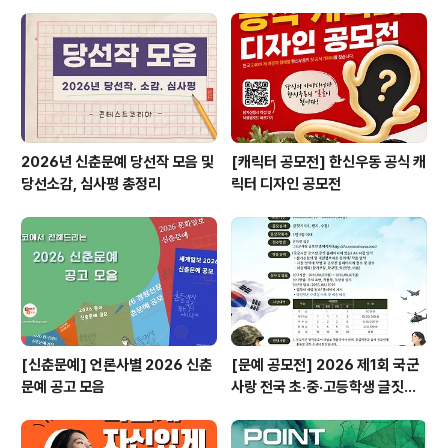
영상 제작 지원③ 앨범 발매를 위한 맞춤형 멘토링 지원④
연습실 및 녹음실 무상 지원⑤ 음원 유통사 연계 및 유통⑥
쇼케이스 개최 지원⑦ 남양주시 연계 홍보 지원 (언론, 미
디어 노출)..
2026년 신춘문예 당선작 모음 및
[캐릭터 공모전] 한신우동 공식 캐
당선소감, 심사평 총정리
릭터 디자인 공모전
[신춘문예] 언론사별 2026 신춘
[문예 공모전] 2026 제1회 국군
문예 공고 모음
사랑 전국 초·중·고등학생 글짓기
공모전