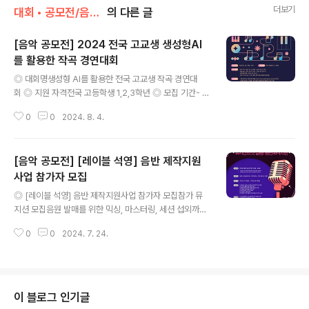
더보기
대회 • 공모전/음악 • 가요 • 댄스
의 다른 글
[음악 공모전] 2024 전국 고교생 생성형AI
를 활용한 작곡 경연대회
글 내용
◎ 대회명생성형 AI를 활용한 전국 고교생 작곡 경연대
회 ◎ 지원 자격전국 고등학생 1,2,3학년 ◎ 모집 기간- 접
수 기간 : 2024. 07. 22(월) ~ 2024. 08. 21(목)- 예선
0
0
2024. 8. 4.
심사 : 2024. 08. 22(목) ~ 2024. 08. 28 (수)- 예선 결
과 발표 : 2024. 08.28(수)- 본선 : 2024. 08. 31 (토)
예정, 한서대학교 항공인재교육원 ◎ 시상 내역- 대상(1
[음악 공모전] [레이블 석영] 음반 제작지원
명) : 300만원 및 상장- 최우수상(1명) : 200만원 및 상
장- 우수상(1명) : 100만원 및 상장- 장려상(6명) : 50만
사업 참가자 모집
글 내용
원 및 상장- 입상(30명) : 20만원 및 상장* 입상자 전원 한
◎ [레이블 석영] 음반 제작지원사업 참가자 모집참가 뮤
서대학교 입학 시, 별도 장학금 차등 지원 ◎ 평가기준1. 음
지션 모집음원 발매를 위한 믹싱, 마스터링, 세션 섭외까지,
악과 가사의 조화 : 가사의 주제와 음..
레이블 석영이 지원합니다!여러분의 첫 히트곡, '레이블 석
0
0
2024. 7. 24.
영'과 함께 만들어봐요 ◎ 모집대상전국의 청년 뮤지션 (만
19세 ~ 34세)- 남양주시 거주, 재학, 재직증명이 가능한
경우 가점 부여- 싱어송라이터(가창 + 연주)가 가능한 경
우 가점 부여 ◎ 모집분야보컬 / 싱어송라이터, 기악(피아
노, 기타, 베이스, 드럼) ◎ 지원혜택① 음원 발매를 위한
이 블로그 인기글
레코딩, 믹싱 마스터링 세션 섭외 무상 지원② 라이브 클립