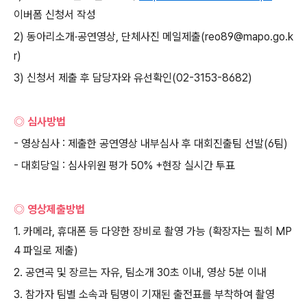
이버폼 신청서 작성
2)
동아리소개
·
공연영상
,
단체사진 메일제출
(reo89@mapo.go.k
r)
3)
신청서 제출 후 담당자와 유선확인
(02-3153-8682)
◎ 심사방법
-
영상심사
:
제출한 공연영상 내부심사 후 대회진출팀 선발
(6
팀
)
-
대회당일
:
심사위원 평가
50% +
현장 실시간 투표
◎ 영상제출방법
1.
카메라
,
휴대폰 등 다양한 장비로 촬영 가능
(
확장자는 필히
MP
4
파일로 제출
)
2.
공연곡 및 장르는 자유
,
팀소개
30
초 이내
,
영상
5
분 이내
3.
참가자 팀별 소속과 팀명이 기재된 출전표를 부착하여 촬영