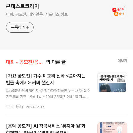
콘테스트코리아
대회. 공모전. 대외활동, 서포터즈 정보
구독하기
더보기
대회 • 공모전/음악 • 가요 • 댄스
의 다른 글
[가요 공모전] 가수 미교의 신곡 <쏟아지는
별들 속에서> 커버 챌린지
글 내용
◎ 공모명 커버 챌린지 ◎ 참가자격전국민 누구나 ◎ 접수
기간모집 기간 - 9월 1일 ~ 10월 25일[* 9월 1일 자로 커
버 or 업로드 시작 - 10월 25일 자로 조회수 총 집계 완
3
1
2024. 9. 17.
료] ◎ 신청 방법▶️자신의 유튜브 채널에 커버 영상 업로드
후▶️접수 이메일로 해당 링크 첨부 발송▶️mgmg132@n
aver.com *업로드 채널 - 오로지 자신의 [유튜브 채널]
[음악 공모전] AI 작곡서비스 '뮤지아 원'과
[* 팀(단체)으로 참여시 멤버 한 명 지정 해당 채널에 업로
드 or멤버 각기 채널 업로드 시 총 조회수 합계 가능(조회
함께하는 청소년 음악창작 공모전