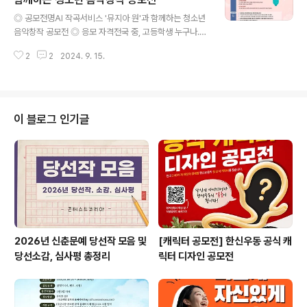
글 내용
수 합계 시 상금은 1팀으로 간주)] ◎ 신청 순서▶️ 자신의
◎ 공모전명AI 작곡서비스 '뮤지아 원'과 함께하는 청소년
유튜브 채널에 커버 영상 업로드 후▶️ 접수 이메일 주소로
음악창작 공모전 ◎ 응모 자격전국 중, 고등학생 누구나.개
[이름, 나이, 커버 시 사용한 음악, 영상 업로드 한 유튜브
인 또는 4인 이하 팀 단위로 신청 가능. ◎ 공모 기간202
링크 첨부]내용 기재 후▶️ ️업로드된 ..
2
2
2024. 9. 15.
4.9.1.~2024.9.30. ◎ 심사 기간2024.10.1.~2024.10.
20. ◎ 결과 발표2024.10.21. ◎ 접수 방법구글폼을 통
한 접수.musia.ai 뮤지아 원 홈페이지에서 확인 가능. ◎
문의처support@musiaplugin.com ◎ 작품 제출 요구
사항1. 음악 파일1) MP3 제출2) DAW 툴을 이용한 추가
이 블로그 인기글
음원작업, 보컬 녹음 가능 2. 보고서1) 창작 과정을 상세하
게 기록한 보고서2) 사진, 포스터, 웹툰 등 자유 형식 가
능 3. 영상 콘텐츠1) 나만의 음악 창작 과정을 재밌게 담아
낸 영상2) 5..
2026년 신춘문예 당선작 모음 및
[캐릭터 공모전] 한신우동 공식 캐
당선소감, 심사평 총정리
릭터 디자인 공모전