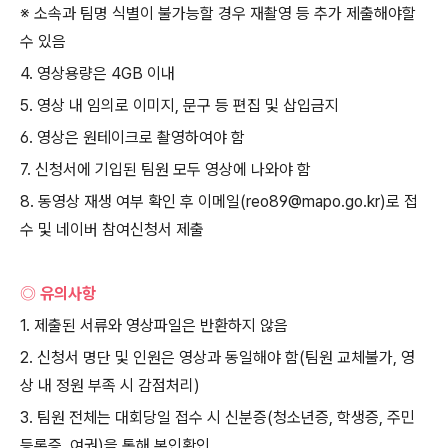
※ 소속과 팀명 식별이 불가능할 경우 재촬영 등 추가 제출해야할
수 있음
4.
영상용량은
4GB
이내
5.
영상 내 임의로 이미지
,
문구 등 편집 및 삽입금지
6.
영상은 원테이크로 촬영하여야 함
7.
신청서에 기입된 팀원 모두 영상에 나와야 함
8.
동영상 재생 여부 확인 후 이메일
(reo89@mapo.go.kr)
로 접
수 및 네이버 참여신청서 제출
◎ 유의사항
1.
제출된 서류와 영상파일은 반환하지 않음
2.
신청서 명단 및 인원은 영상과 동일해야 함
(
팀원 교체불가
,
영
상 내 정원 부족 시 감점처리
)
3.
팀원 전체는 대회당일 접수 시 신분증
(
청소년증
,
학생증
,
주민
등록증
,
여권
)
을 통해 본인확인