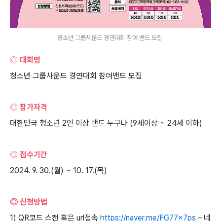
청소년 그룹사운드 경연대회 참여 밴드 모집 ​
◎ 대회명
청소년 그룹사운드 경연대회 참여밴드 모집
◎ 참가자격
대한민국 청소년
2
인 이상 밴드 누구나
(9
세이상
~ 24
세 이하
)
◎ 접수기간
2024. 9. 30.(
월
) ~ 10. 17.(
목
)
◎ 신청방법
1) QR
코드 스캔 혹은
url
접속
https://naver.me/FG77x7ps
–
네