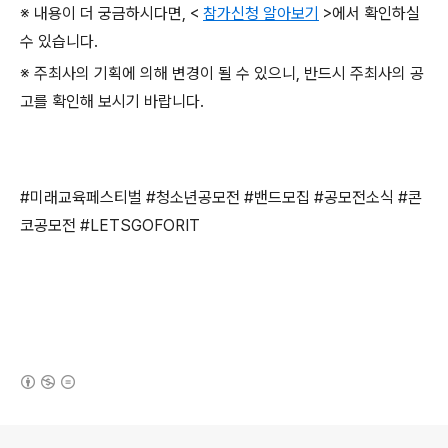
※ 내용이 더 궁금하시다면
, <
참가신청 알아보기
>
에서 확인하실
수 있습니다
.
※ 주최사의 기획에 의해 변경이 될 수 있으니
,
반드시 주최사의 공
고를 확인해 보시기 바랍니다
.
#
미래교육페스티벌
#
청소년공모전
#
밴드모집
#
공모전소식
#
콘
코공모전
#LETSGOFORIT
(새창열림)
로그 정보