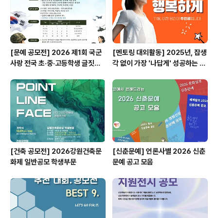
[문예 공모전] 2026 제1회 국군
[멘토링 대외활동] 2025년, 잡생
사랑 전국 초·중·고등학생 글짓기
각 없이 가장 '나답게' 성공하는 법
공모전
ㅣ자기계발 명상캠프
[건축 공모전] 2026강원건축문
[신춘문예] 언론사별 2026 신춘
화제 일반공모 학생부문
문예 공고 모음