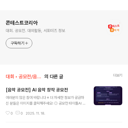
로그 정보
콘테스트코리아
대회. 공모전. 대외활동, 서포터즈 정보
구독하기
더보기
대회 • 공모전/음악 • 가요 • 댄스
의 다른 글
[음악 공모전] AI 음악 창작 공모전
글 내용
여러분의 많은 참여 바랍니다 ※ 더 자세한 정보가 궁금하
신 분들은 이미지를 클릭해주세요! ◎ 공모전 타이틀AI 음
악 창작 공모전 ◎ 공모전 서브 타이틀최고의 멜로디 라인
0
0
2025. 11. 18.
을 만들어라! ◎ 공모 내용SongCampAI와 뮤지아를 활
용하여 멜로디를 생성하고나만의 멜로디로 작곡하여 영상
으로 뽐내 보세요!우승자에게는 음원 제작 참여의 기회까