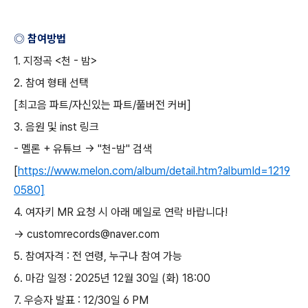
◎ 참여방법
1.
지정곡
<
천
-
밤
>
2.
참여 형태 선택
[
최고음 파트
/
자신있는 파트
/
풀버전 커버
]
3.
음원 및
inst
링크
-
멜론
+
유튜브
→ "
천
-
밤
"
검색
[
https://www.melon.com/album/detail.htm?albumId=1219
0580]
4.
여자키
MR
요청 시 아래 메일로 연락 바랍니다
!
→
customrecords@naver.com
5.
참여자격
:
전 연령
,
누구나 참여 가능
6.
마감 일정
: 2025
년
12
월
30
일
(
화
) 18:00
7.
우승자 발표
: 12/30
일
6 PM