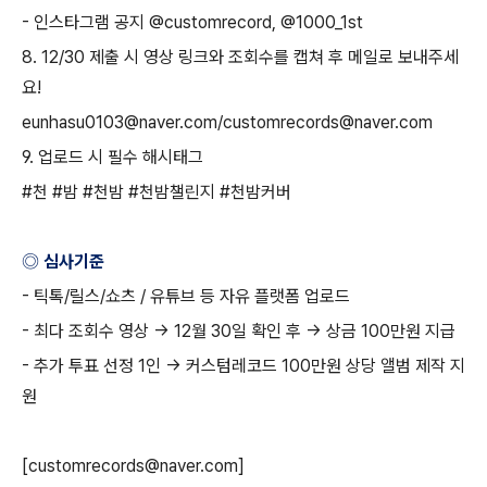
-
인스타그램 공지
@customrecord, @1000_1st
8. 12/30
제출 시 영상 링크와 조회수를 캡쳐 후 메일로 보내주세
요
!
eunhasu0103@naver.com/customrecords@naver.com
9.
업로드 시 필수 해시태그
#
천
#
밤
#
천밤
#
천밤챌린지
#
천밤커버
◎ 심사기준
-
틱톡
/
릴스
/
쇼츠
/
유튜브 등 자유 플랫폼 업로드
-
최다 조회수 영상
→ 12
월
30
일 확인 후
→
상금
100
만원 지급
-
추가 투표 선정
1
인
→
커스텀레코드
100
만원 상당 앨범 제작 지
원
[customrecords@naver.com]