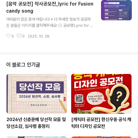
[음악 공모전] 작사공모전_lyric for Fusion
지! ◎ 공모 기간2025년 11월 7일 ~ 11월 30일 ◎ 심사
발표2025년 12월 11일 ◎ 참가 자격- 일반부 - 전세계
candy song
글 내용
성인 누구나 (07년 이전 출생자)- 학생부 - 전세계 학생 누
여러분의 많은 참여 바랍니다 ※ 더 자세한 정보가 궁금하
구나 (07년 및 그 이후 출생자) ◎ 접수 방법웹사이트 링크
신 분들은 이미지를 클릭해주세요! ◎ 공모명:Lyric for F
를 통해 구글폼으로 접수 ◎ 출품 요구 사항- SongCam
usioncandy song 작사공모전 ◎ 참가자격:만 19세 이
pAI, 뮤지아플러그인, 뮤지아원 중 하나의 제품을..
0
0
2025. 10. 28.
상 개인 누구나 ◎ 접수기간2025.10. 1 - 2025. 11.16
◎ 접수방법https://m.blog.naver.com/fusioncand
y/224026211261위 블로그에 들어가셔서첨부서류와
음원을 확인하셔서 작성하신 후Fusioncandy@naver.c
om으로 보내주세요 :)1. 퓨전캔디 블로그 공지사항의 공모
이 블로그 인기글
를 읽고2. 유튜브 음원 및 제출서류를 작성하고3. 메일로
송부하면 끝!(메일제목:작사공모전_성함_제목) 필수 ◎ 주
제주제 제한 없이 자율 ◎ 문 의Fusioncandy@naver.c
om ..
2026년 신춘문예 당선작 모음 및
[캐릭터 공모전] 한신우동 공식 캐
당선소감, 심사평 총정리
릭터 디자인 공모전