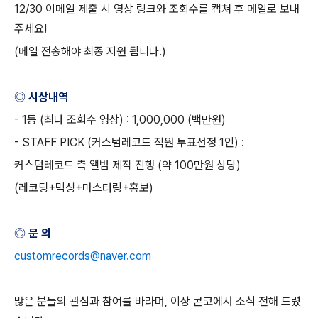
12/30
이메일 제출 시 영상 링크와 조회수를 캡쳐 후 메일로 보내
주세요
!
(
메일 전송해야 최종 지원 됩니다
.)
◎ 시상내역
- 1
등
(
최다 조회수 영상
) : 1,000,000 (
백만원
)
- STAFF PICK (
커스텀레코드 직원 투표선정
1
인
) :
커스텀레코드 측 앨범 제작 진행
(
약
100
만원 상당
)
(
레코딩
+
믹싱
+
마스터링
+
홍보
)
◎ 문 의
customrecords@naver.com
많은 분들의 관심과 참여를 바라며
,
이상 콘코에서 소식 전해 드렸