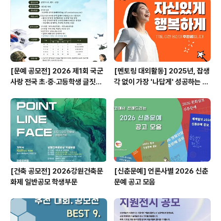
[문예 공모전] 2026 제1회 국군
[멘토링 대외활동] 2025년, 잡생
사랑 전국 초·중·고등학생 글짓기
각 없이 가장 '나답게' 성공하는 법
공모전
ㅣ자기계발 명상캠프
[건축 공모전] 2026강원건축문
[신춘문예] 언론사별 2026 신춘
화제 일반공모 학생부문
문예 공고 모음