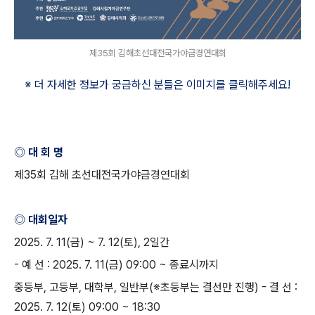
제35회 김해초선대전국가야금경연대회
※ 더 자세한 정보가 궁금하신 분들은 이미지를 클릭해주세요
!
◎ 대 회 명
제
35
회 김해 초선대전국가야금경연대회
◎ 대회일자
2025. 7. 11(
금
) ~ 7. 12(
토
), 2
일간
-
예 선
: 2025. 7. 11(
금
) 09:00 ~
종료시까지
중등부
,
고등부
,
대학부
,
일반부
(※
초등부는 결선만 진행
) -
결 선
:
2025. 7. 12(
토
) 09:00 ~ 18:30