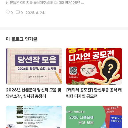
음원 발매자는 참가 제한 ◎ 참가부문댄스 부문 / 노래 부
신 분들은 이미지를 클릭해주세요! ◎ 대회명2025년 보
문※ 참가장르 : 제한 없음 (발라드, 트로트, 힙합, 인디뮤직,
물섬 푸른파도 전국 청소년 댄스 경연대회전국의 재능있는
밴드..
0
0
2025. 6. 24.
청소년에게 문화예술 무대를 제공하고, 군민에게는 문화예
술 향유 기회를 제공하고자 다음과 같이 댄스 경연대회 참
가자를 모집하오니 많은 관심과 신청 바랍니다. ◎ 일 시2
025. 7. 26.(토) 19:00 ~ 20:30 ◎ 장 소미조면 북항주
차장(미조리 107-9)※ 우천 시 ⇒ 미조중학교 용무관(대강
이 블로그 인기글
당) ◎ 참가자격전국 초·중·고등학교 재학생 및 동일연령
청소년 / 10명 이내 단체·개인 ◎ 접수기간2025.6.2.(월)
~ 6.30.(월) 까지 ◎ 모집분야댄스 전 장르(방송댄스, 힙..
2026년 신춘문예 당선작 모음 및
[캐릭터 공모전] 한신우동 공식 캐
당선소감, 심사평 총정리
릭터 디자인 공모전