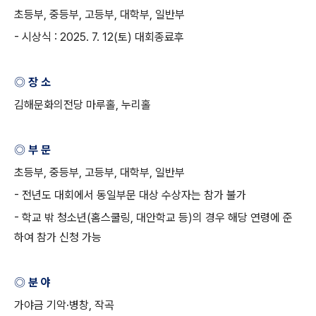
초등부
,
중등부
,
고등부
,
대학부
,
일반부
-
시상식
: 2025. 7. 12(
토
)
대회종료후
◎ 장 소
김해문화의전당 마루홀
,
누리홀
◎ 부 문
초등부
,
중등부
,
고등부
,
대학부
,
일반부
-
전년도 대회에서 동일부문 대상 수상자는 참가 불가
-
학교 밖 청소년
(
홈스쿨링
,
대안학교 등
)
의 경우 해당 연령에 준
하여 참가 신청 가능
◎ 분 야
가야금 기악
·
병창
,
작곡