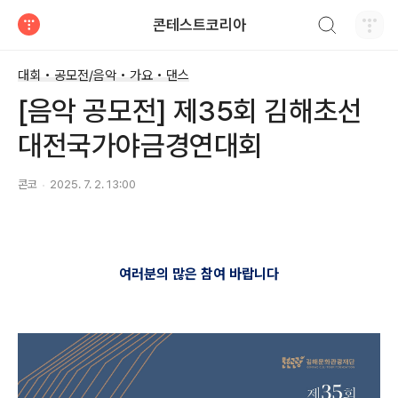
검색하기
콘테스트코리아
티스토리
대회 • 공모전/음악 • 가요 • 댄스
[음악 공모전] 제35회 김해초선
대전국가야금경연대회
콘코
2025. 7. 2. 13:00
여러분의 많은 참여 바랍니다