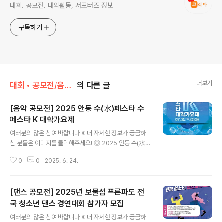
대회. 공모전. 대외활동, 서포터즈 정보
구독하기
더보기
대회 • 공모전/음악 • 가요 • 댄스
의 다른 글
[음악 공모전] 2025 안동 수(水)페스타 수
페스타 K 대학가요제
글 내용
여러분의 많은 참여 바랍니다 ※ 더 자세한 정보가 궁금하
신 분들은 이미지를 클릭해주세요! ◎ 2025 안동 수(水)
페스타 수페스타 K 대학가요제｢2025 안동 수(水)페스
0
0
2025. 6. 24.
타｣ 수페스타 K 대학가요제 참가자를 아래와 같이 모집하
오니노래와 춤에 대한 열정으로 무대를 빛낼 여러분의 많
은 관심과 참여를 바랍니다. ◎ 참가자격전국 대학생(대학
[댄스 공모전] 2025년 보물섬 푸른파도 전
원생)혹은 만 19세 (2006년생) ~ 만 34세전국 대학생(대
학원생)혹은 만 19세 (2006년생) ~ 만 34세 (1991년생)
국 청소년 댄스 경연대회 참가자 모집
글 내용
※ 청년 개인 또는 5인 이내 팀※ 가수협회 등록자 및 음반·
여러분의 많은 참여 바랍니다 ※ 더 자세한 정보가 궁금하