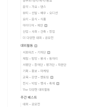
콩쿠르•성악•국악•동요
음악 • 가요 • 댄스
뷰티 • 선발 • 배우 • 오디션
요리 • 음식 • 식품
아이디어 • 제안
산업 • 사회 • 건축 • 창업
더 다양한 대회 • 공모전
대외활동
서포터즈 • 기자단
체험 • 탐방 • 봉사 • 동아리
서평단 • 참여단 • 평가단 • 자문단
기획 • 홍보 • 마케팅
교육 • 강연 • 멘토링
전시 • 박람 • 행사 • 축제
The 다양한 대외활동
주간 베스트
대회 • 공모전