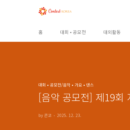
본문 바로가기
홈
대회 • 공모전
대외활동
대회 • 공모전/음악 • 가요 • 댄스
[음악 공모전] 제19회
by 콘코
2025. 12. 23.