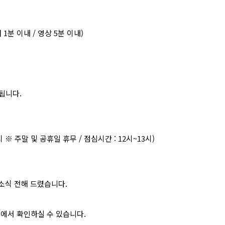
개
1
분 이내
/
영상
5
분 이내
)
행됩니다
.
시
※
주말 및 공휴일 휴무
/
점심시간
: 12
시
~13
시
)
소식 전해 드렸습니다
.
>
에서 확인하실 수 있습니다
.