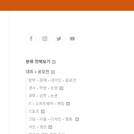
분류 전체보기
대회 • 공모전
문학 • 문예 • 네이밍 • 슬로건
경시 • 학문 • 논문
과학 • 공학 • 논문
IT • 소프트웨어 • 게임
스포츠
그림 • 미술 • 디자인 • 웹툰.
사진 • 영상