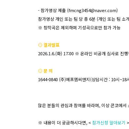
-
참가영상 제출
(fmcng3454@naver.com)
참가영상 개인 또는 팀 당 총
6
분
(
개인 또는 팀 소
※ 창작곡은 제외하며 기성곡으로만 참가 가능
◎ 결과발표
2026.1.6.(
화
) 17:00 ※
온라인 비공개 심사로 진
◎ 문 의
1644-0840 (
주
)
에프엠씨앤지
(
상담시간
: 10
시
~18
많은 분들의 관심과 참여를 바라며
,
이상 콘코에서 
※ 내용이 더 궁금하시다면
, <
참가신청 알아보기