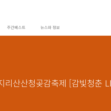
주간베스트
뉴스와 정보
 지리산산청곶감축제 [감빛청춘 LI