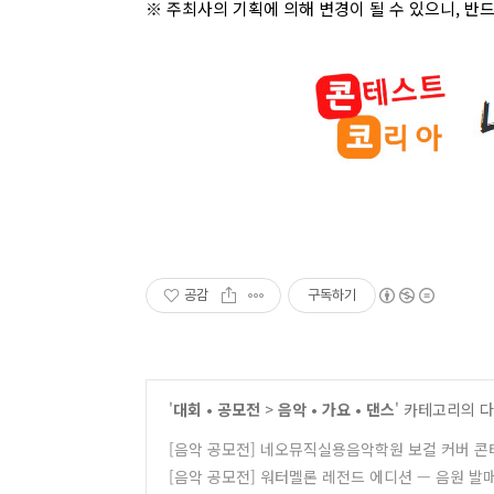
※ 주최사의 기획에 의해 변경이 될 수 있으니
,
반드
공감
구독하기
'
대회 • 공모전
>
음악 • 가요 • 댄스
' 카테고리의 다
[음악 공모전] 네오뮤직실용음악학원 보컬 커버 
[음악 공모전] 워터멜론 레전드 에디션 — 음원 발