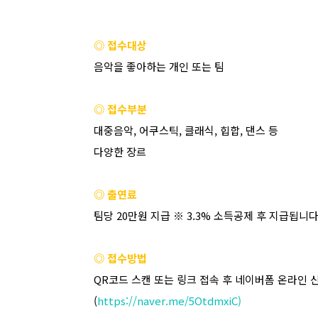
◎ 접수대상
음악을 좋아하는 개인 또는 팀
◎ 접수부분
대중음악
,
어쿠스틱
,
클래식
,
힙합
,
댄스 등
다양한 장르
◎ 출연료
팀당
20
만원 지급
※ 3.3%
소득공제 후 지급됩니
◎ 접수방법
QR
코드 스캔 또는 링크 접속 후 네이버폼 온라인 
(
https://naver.me/5OtdmxiC)