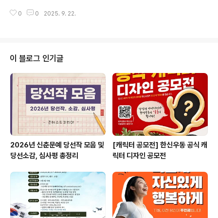
페이지 공지 및 개별 연락 ◎ 본선 일시2025. 10...
년 K-POP 콘테스트 & 콘서트2025 글로벌 청소년 K-P
0
0
2025. 9. 22.
OP 콘테스트 & 콘서트 ◎ 본선 일정- 2025.10.11.(토) 1
0:00 ㅣ 중등부 랩/보컬, 댄스/댄스보컬 부문- 2025.10.1
8.(토) 10:00 ㅣ 고등부 랩/보컬, 댄스/댄스보컬 부문 ◎
본선 장소- 본선 : 한국 K-POP 고등학교 (홍성) 광천문화
복합센터 ◎ 결선 일정 및 장소- 결선 일정 : 2025.10.25.
이 블로그 인기글
(토) 16:00- 결선 장소 : 충남 홍성군 홍북읍 신경리 892
특설무대 (KBS 내포 부지) ◎ 참가분야- 중등부 ㅣ 랩/보
컬, 댄스/댄스보컬 부문- 고등부 ㅣ 랩/보컬, 댄스/댄스보컬
부문* 모든..
2026년 신춘문예 당선작 모음 및
[캐릭터 공모전] 한신우동 공식 캐
당선소감, 심사평 총정리
릭터 디자인 공모전