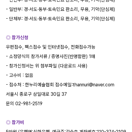
-
일반부
:
경
·
서도
·
동부
·
토속민요 판소리
,
무용
,
기악
(
단심제
)
-
단체부
:
경
·
서도
·
동부
·
토속민요 판소리
,
무용
,
기악
(
단심제
)
◎ 참가신청
우편접수
,
팩스접수 및 인터넷접수
,
전화접수가능
-
소정양식의 참가서류
/
증명사진
(
반명함판
) 1
매
-
참가신청서는 위 첨부파일
(
다운로드 사용
)
-
고수비
:
없음
-
접수처
:
한누리예술협회 접수메일
:thannuri@naver.com
서울시 종로구 삼일대로
30
길
37
문의
02-981-2519
◎ 참가비
5
만원
(
은행명
:
신한은행
,
예금주
:
강승호
,
계좌번호
:110-374-2109