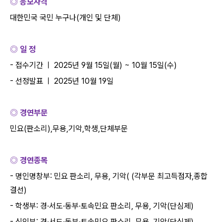
◎ 응모자격
대한민국 국민 누구나
(
개인 및 단체
)
◎ 일 정
-
접수기간 ㅣ
2025
년
9
월
15
일
(
월
) ~ 10
월
15
일
(
수
)
-
선정발표 ㅣ
2025
년
10
월
19
일
◎ 경연부문
민요
(
판소리
),
무용
,
기악
,
학생
,
단체부문
◎ 경연종목
-
명인명창부
:
민요 판소리
,
무용
,
기악
( (
각부문 최고득점자
,
종합
결선
)
-
학생부
:
경
·
서도
·
동부
·
토속민요 판소리
,
무용
,
기악
(
단심제
)
-
신인부
:
경
·
서도
·
동부
·
토속민요 판소리
,
무용
,
기악
(
단심제
)