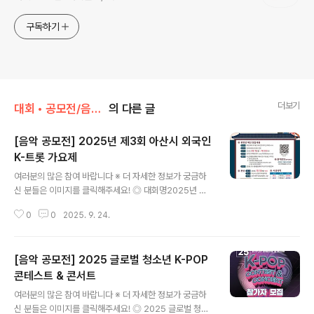
구독하기
더보기
대회 • 공모전/음악 • 가요 • 댄스
의 다른 글
[음악 공모전] 2025년 제3회 아산시 외국인
K-트롯 가요제
글 내용
여러분의 많은 참여 바랍니다 ※ 더 자세한 정보가 궁금하
신 분들은 이미지를 클릭해주세요! ◎ 대회명2025년 제3
회 아산시 외국인 K-트롯 가요제 ◎ 참가자격대한민국에
0
0
2025. 9. 24.
거주중인 외국인 및 이주민, 유학생 누구나 ◎ 참가곡목한
국어로 된 트로트 장르 ◎ 접수기간2025. 09. 15(월) ~ 1
0.03(금) 18시까지 ◎ 접수방법온라인 이메일 접수 suny
[음악 공모전] 2025 글로벌 청소년 K-POP
796@daum.net ◎ 제출서류아산연예협회 홈페이지에
서 양식 다운로드 후 작성1. 참가신청서 1부2. 노래 영상 파
콘테스트 & 콘서트
글 내용
일(mp4)※ 참가자 모두의 얼굴(상반신 포함) 필수 공개※
여러분의 많은 참여 바랍니다 ※ 더 자세한 정보가 궁금하
영상 및 음원 편집 불가 ◎ 결과발표2025. 10. 06(월) 홈
신 분들은 이미지를 클릭해주세요! ◎ 2025 글로벌 청소