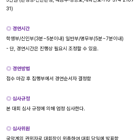
31)
◎ 경연시간
학생부
/
신인부
(3
분
~5
분이내
)
일반부
/
명무부
(5
분
~7
분이내
)
-
단
,
경연시간은 진행상 필요시 조정할 수 있음
.
◎ 경연방법
접수 마감 후 집행부에서 경연순서자 결정함
◎ 심사규정
본 대회 심사 규정에 의해 엄정 심사한다
.
◎ 심사위원
국악계의 권위자로 대회장이 위촉하여 대회 당일에 발표함