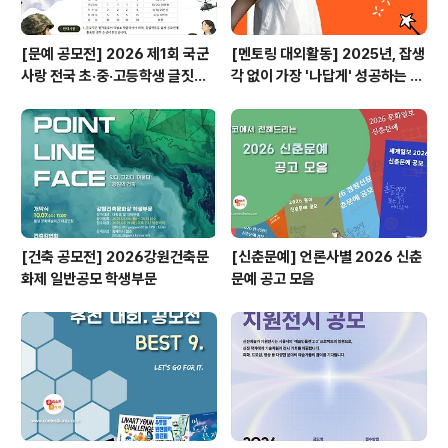
[문예 공모전] 2026 제1회 국군
[멘토링 대외활동] 2025년, 잡생
사랑 전국 초·중·고등학생 글짓기
각 없이 가장 '나답게' 성공하는 법
공모전
ㅣ자기계발 명상캠프
[건축 공모전] 2026강원건축문
[신춘문예] 언론사별 2026 신춘
화제 일반공모 학생부문
문예 공고 모음