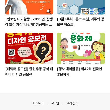
[멘토링 대외활동] 2025년, 잡생
[8월 1주차] 콘코 추천, 이주의 공
각 없이 가장 '나답게' 성공하는 법
모전 베스트
ㅣ자기계발 명상캠프
[캐릭터 공모전] 한신우동 공식 캐
[행사 대외활동] 제42회 전국연
릭터 디자인 공모전
꽃문화제
의안내
티스토리
로그인
고객센터