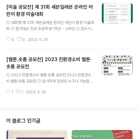
[미술 공모전] 제 31회 세븐일레븐 온라인 어
린이 환경 미술대회
글 내용
◎ 대회명 제 31회 세븐일레븐 온라인 어린이 환경 미술대
회 ◎ 참가대상 전국 초등학생 1학년 ~ 6학년 ◎ 접수기간
2023년 9월6일(수) ~ 2023년 10월5일(목) ◎ 대회주
0
0
2023. 9. 29.
제 기후위기를 극복하기 위한 세계인들의 모습 ◎ 접수방
법 세븐일레븐 홈페이지 이미지 파일 접수 https://www.
7-eleven.co.kr/event/photoEvent.asp ◎ 심사기
[웹툰.숏폼 공모전] 2023 친환경소비 웹툰·
준 ① 환경보호 주제에 대한 표현력 ② 어린이다운 순수한
감성과 정서 ③ 창의력과 작품의 완성도 ◎ 결과발표 11월
숏폼 공모전
글 내용
7일(회) 세븐일레븐 홈페이지 발표 ◎ 문의 이메일 711dr
◎ 2023 친환경소비 웹툰·숏폼 공모전 2023 친환경소
awingcontest@gmail.com ◎ 시상 대 상 (1명) : 상금
비 웹툰·숏폼 공모전 ◎ 참가자격 전국민 누구나 가능합니
100만원 (수상자 학교 전교생 PB과자 증정) 최우수상 (2
다 ◎ 접수기간 2023년 09월 04일(월) ~ 10월 15일
명) : 상금 50만원 우 ..
1
1
2023. 9. 29.
(일) 친환경소비생활을 주제로 자유로운 형식의 동영상 제
작 ※ 내용예시 - 친환경소비가 무엇인지 소개하는 내용 -
친환경소비를 하고 있는 모습이나 실천방법 - 환경인증마
크를 소개하는 내용 - 녹색매장을 알릴 수 있는 내용 - 친환
경소비와 관련된 재미있는 에피소드 - 친환경소비와 관련
이 블로그 인기글
된 짧고 임팩트 있는 내용 ◎ 숏폼영상형식 및 규격 - 영상
형식 : 패러디, 드라마, 광고, 스케치, 다큐, 애니메이션, 뮤
비 등 순수창작 ◎ 영상 - 파일형식 : AVI, MP4, WMV, M