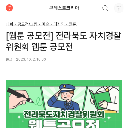
검색하기
콘테스트코리아
티스토리
대회 • 공모전/그림 • 미술 • 디자인 • 웹툰.
[웹툰 공모전] 전라북도 자치경찰
위원회 웹툰 공모전
콘코
2023. 10. 2. 10:00