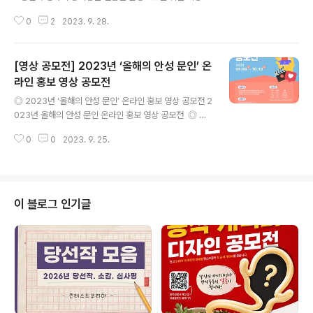
방향 활용하여 주제에 맞게 제작 ◎ 응모방법 참가신청서
축제! 제1회 "하이브리드 아트페스티벌 : 라스트피쉬 그리
작성 후 HD화질(1280720픽셀 이상)의 mp4 파일로..
0
2
2023. 9. 28.
고 초단편환경영화제"를 개최합니다! - 해양환경을 주제로
다룬 퍼포먼스 공연 "라스트 피쉬" 그리고 공모를 통해 참
가자들이 자신만의 예술관으로 만들어낸 창의적인 단편영
[영상 공모전] 2023년 ‘올해의 안성 문인’ 온
화. 두가지 장르의 예술을 한공간에서 관람하는 신선하고
감동적인 경험을 선사 할 것입니다. ◎ 공모주제 - 환경을
라인 홍보 영상 공모전
글 내용
주제로 하는 5분 이내의 모든 장르의 영상 (다큐, 숏폼, 브
◎ 2023년 ‘올해의 안성 문인’ 온라인 홍보 영상 공모전 2
이로그도 가능) ◎ 기간 및 일정 공모기간: 2023.9.10~1
023년 올해의 안성 문인 온라인 홍보 영상 공모전 ​ ◎ 공
0.15 (24시까지) ◎ 지원자격 - 누구나 가능! ◎ 접수방법
모자격 개인 또는 팀(3명 이내) 누구나 ​ ◎ 공모분야 영상
- 구글폼 작성 https://forms.gle/bFcN1G47zqBYW..
0
0
2023. 9. 25.
- 30초 이상 5분 이하 - 650MB 이하 - 해상도 1,920*1,
080픽셀 - 파일 형식 mp4, avi ​ ◎ 공모주제 2023년 올
해의 안성 문인 한재범, 주영하, 조선미 ​ 가. 올해의 안성 문
인 및 안성 문학 진흥사업 전반에 대한 소개 영상 나. 한재
범, 주영하, 조선미 작가 및 작품 홍보 영상 ※ 패러디, 애니
이 블로그 인기글
메이션, 다큐 등 영상 형식 제한 없음 ※ 작가 및 작품 수 제
한 없음 ​ ◎ 접수방법 가. 제출서류 : 영상파일, 참가신청서,
서약서, 개인정보 수집 및 이용동의서 각 1부 나. 제출방법 :
이메일..