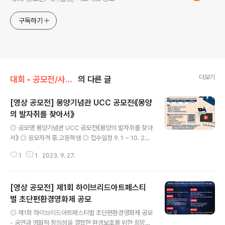
구독하기
더보기
대회 • 공모전/사진 • 영상
의 다른 글
[영상 공모전] 몽양기념관 UCC 공모전《몽양
의 발자취를 찾아서》
글 내용
◎ 공모명 몽양기념관 UCC 공모전《몽양의 발자취를 찾아
서》 ◎ 응모자격 중.고등학생 ◎ 접수일정 9. 1 ~ 10. 29
◎ 주제 다음의 주제를 선택 (중복선택 가능) 1. 광동학교,
1
1
2023. 9. 27.
YMCA활동 등 애국계몽운동 2. 여운형과 신한청년당의
3.1운동 기획 3. 도쿄제국호텔 연설 4. 극동피압박민족대
회 참가 5. 조선중앙일보 손기정 선수 일장기 말소 사건 6.
[영상 공모전] 제1회 하이브리드아트페스티
여운형과 김규식의 좌우합작운동 ◎ 제작방법 몽양기념관
과 생가, 건국동맹터, 혜화동로터리, 우이동 묘소 등 몽양을
벌 초단편환경영화제 공모
글 내용
상징하는 장소를 방문하고 몽양여운형아카이브(https://
◎ 제1회 하이브리드아트페스티벌 초단편환경영화제 공모
mongyang-archives.org/)를 검색해 온・오프라인 양
- 공연과 영화적 창의성을 결합한 환경보호를 위한 희망의