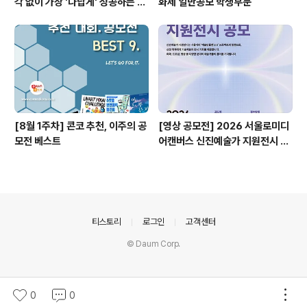
각 없이 가장 '나답게' 성공하는 법
화제 일반공모 학생부문
ㅣ자기계발 명상캠프
[8월 1주차] 콘코 추천, 이주의 공
[영상 공모전] 2026 서울로미디
모전 베스트
어캔버스 신진예술가 지원전시 공
모
의안내
티스토리
로그인
고객센터
© Daum Corp.
0
0