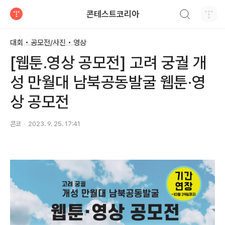
검색하기
콘테스트코리아
티스토리
대회 • 공모전/사진 • 영상
[웹툰.영상 공모전] 고려 궁궐 개
성 만월대 남북공동발굴 웹툰·영
상 공모전
콘코
2023. 9. 25. 17:41