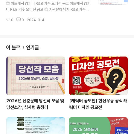
청 및 참가비납부(서약서포함) 2024.02.26 ~ 2024.0
◎ 아트매틱 컴퍼니 R&B 가수 오디션 공고 아트매틱 컴퍼
4.30 대회 참가 신청은 참가비 납부마감일 이전까지 참가
니 R&B 가수 오디션 공고 ◎ 지원분야 남자 R&B 가수 ◎
하고자 하는 종목을 확인하여 개인참가신청서 또는 단체참
참가자격 1999-2009 출생 남성 아티스트 (국적무관) ◎
가신청서를 작성하여 신청하고 참가비를 신청마감일 이전
0
0
2024. 3. 4.
접수기간 2024년 2월 13일 - 4월 30일 ◎ 접수방법 아
까지 사전에 납부..
래 양식 참고하여 기간 내에 메일로 접수 dmsql1010@n
aver.com 1. 이름 / 생년월일 / 신장 / 몸무게 / 최종학력 /
주소 / 연락처 기재 2. 1분 30초 이내의 보컬 영상(MP4)
첨부 3. 사진 첨부 시, 보정 효과 없는 기본 카메라 사용 (정
이 블로그 인기글
면 / 측면 / 전신 - 3장 이상 / jpg) ◎ 문 의 +82.2.544.
5882 ※ 내용이 더 궁금하시다면, 에서 확인하실 수 있습
니다. ※ 주최사의 기획에 의해 변경이 될 수 있으니, 반드시
주..
2026년 신춘문예 당선작 모음 및
[캐릭터 공모전] 한신우동 공식 캐
당선소감, 심사평 총정리
릭터 디자인 공모전