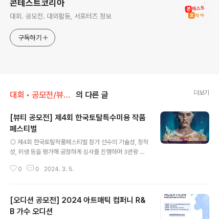
콘테스트코리아
대회. 공모전. 대외활동, 서포터즈 정보
구독하기
더보기
대회 • 공모전/뷰티 • 선발 • 배우 • 오디션
의 다른 글
[뷰티 공모전] 제4회 한국토탈특수미용 작품
페스티벌
글 내용
◎ 제4회 한국토탈작품페스티벌 참가 선수의 기술성, 창작
성, 위생 등을 평가해 공정하게 심사를 진행하며 3관왕 그
랜드 챔피언에게는 순금 골드 트로피가 증정되는 온라인
0
0
2024. 3. 5.
대회입니다. 종목은 크게 왁싱, 피부, 네일, 속눈썹, 메디컬
케어로 나뉘며 온라인의 특성 상 시간과 장소에 구애 없이
누구나 참가해 실력을 인정 받을 수 있습니다. ◎ 참가자격
[오디션 공모전] 2024 아트매틱 컴퍼니 R&
미용분야에서 성장 하고자 하는 모든 분들 ◎ 접수기간 20
24.02.26~2024.04.30 ◎ 접수방법 및 순서 1. 참가신
B 가수 오디션
글 내용