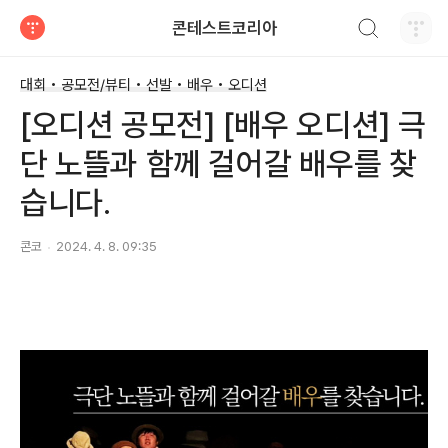
검색하기
콘테스트코리아
티스토리
대회 • 공모전/뷰티 • 선발 • 배우 • 오디션
[오디션 공모전] [배우 오디션] 극
단 노뜰과 함께 걸어갈 배우를 찾
습니다.
콘코
2024. 4. 8. 09:35