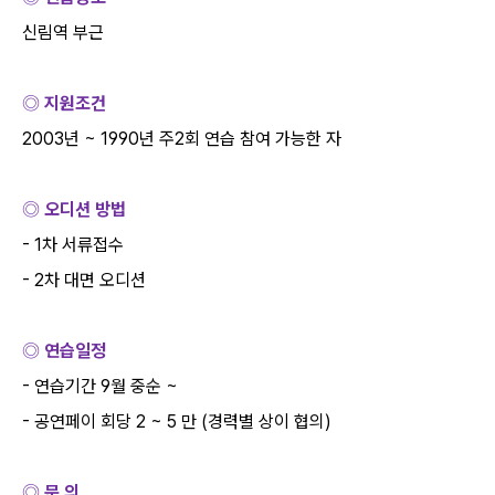
신림역 부근
◎ 지원조건
2003
년
~ 1990
년 주
2
회 연습 참여 가능한 자
◎ 오디션 방법
- 1
차 서류접수
- 2
차 대면 오디션
◎ 연습일정
-
연습기간
9
월 중순
~
-
공연페이 회당
2 ~ 5
만
(
경력별 상이 협의
)
◎ 문 의