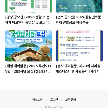
[영상 공모전] 2026 생활 속 전
[건축 공모전] 2026강원건축문
자파 바로알기 동영상 및 포스터
화제 일반공모 학생부문
공모전
[체험 대외활동] 2026 무인도LI
[봉사 대외활동] 제23회 자라섬
VE 국민탐사단 모집 (캠핑형 / 투
재즈페스티벌 자원봉사 [자라지
어형)
기]
의안내
티스토리
로그인
고객센터
© Daum Corp.