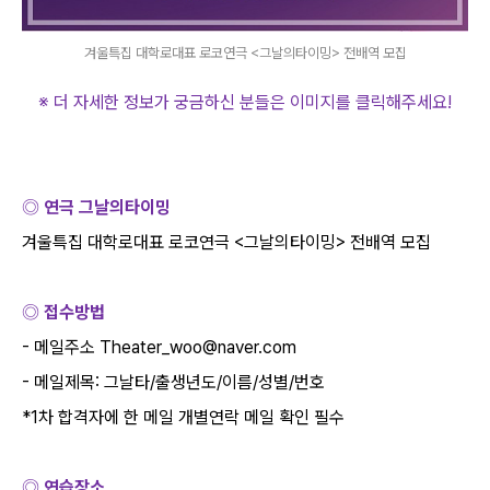
겨울특집 대학로대표 로코연극 <그날의타이밍> 전배역 모집
※ 더 자세한 정보가 궁금하신 분들은 이미지를 클릭해주세요
!
◎ 연극 그날의타이밍
겨울특집 대학로대표 로코연극
<
그날의타이밍
>
전배역 모집
◎ 접수방법
-
메일주소
Theater_woo@naver.com
-
메일제목
:
그날타
/
출생년도
/
이름
/
성별
/
번호
*1
차 합격자에 한 메일 개별연락 메일 확인 필수
◎ 연습장소