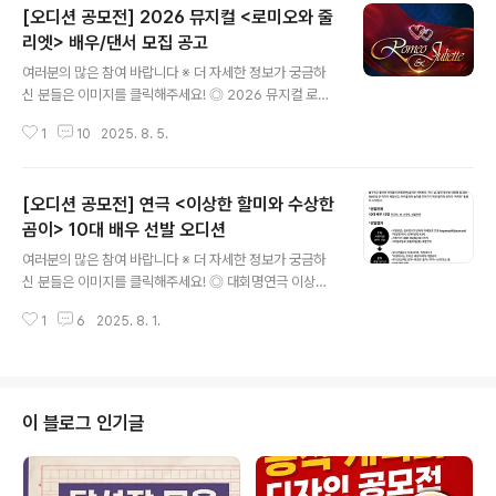
[오디션 공모전] 2026 뮤지컬 <로미오와 줄
리엣> 배우/댄서 모집 공고
글 내용
여러분의 많은 참여 바랍니다 ※ 더 자세한 정보가 궁금하
신 분들은 이미지를 클릭해주세요! ◎ 2026 뮤지컬 로미
오와 줄리엣> 배우/댄서 모집안녕하세요, (주)엠스텐 입니
1
10
2025. 8. 5.
다.뮤지컬 로미오와 줄리엣> 에서 배우를 모집합니다.함께
무대를 만들어갈 참신하고 역량있는 배우분들을 기다립니
다. ◎ 공연장소한전아트센터 ◎ 공연기간2026년 3월 2
[오디션 공모전] 연극 <이상한 할미와 수상한
0일 ~ 5월31일 (약 70회차 예정) ◎ 연습 및 리허설 기간
2026년 1월 2일 ~ 3월 19일 예정 ◎ 모집배역남녀 주조
곰이> 10대 배우 선발 오디션
글 내용
연 배역과 앙상블 전체 ◎ 응시자격노래, 연기, 안무 능력
여러분의 많은 참여 바랍니다 ※ 더 자세한 정보가 궁금하
을 갖춘 배우 및 연습 및 공연 전 기간 참여 가능한 자 ◎ 일
신 분들은 이미지를 클릭해주세요! ◎ 대회명연극 이상한
정- 서류 접수 기간 : 2025년 8월 15일 18시까지- 1차 합
할미와 수상한 곰이> 10대 배우 선발 오디션 ◎ 작품개요
격..
1
6
2025. 8. 1.
장르: 연극러닝타임: 100분추진시기: 2026년 7-8월(안)
추진장소: 아르코꿈밭극장(구 학전)(안)낭독시기: 2025년
9월 중 ◎ 참가자격10대 배우 12명 주조연, 11~15세, 성
별무관 ◎ 접수기간2025.7.15(화) ~ 8.11(월) ◎ 1차 서
류지원(3배수 선발)-지원방법: 첨부양식작성하여 이메일
이 블로그 인기글
로 전송 keyweart@daum.net**파일명 예시: 김예리
(여) 13세-지원기간: 8월11일(월) 24시까지-1차결과발표
: 8월13일(목) 개별연락 ◎ 2차 개별 오디션..