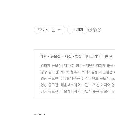
공감
구독하기
'
대회 • 공모전
>
사진 • 영상
' 카테고리의 다른 글
[영화제 공모전] 제23회 청주국제단편영화제 출품
[영상 공모전] 제1회 청주시 쓰레기감량 시민실천 
[영상 공모전] 2026 예산군 숏폼 콘텐츠 공모전
(0)
[영상 공모전] 해운대스퀘어 그랜드 조선 미디어 
[영상 공모전] 아모레퍼시픽 에딧샵 숏폼 공모전
(0