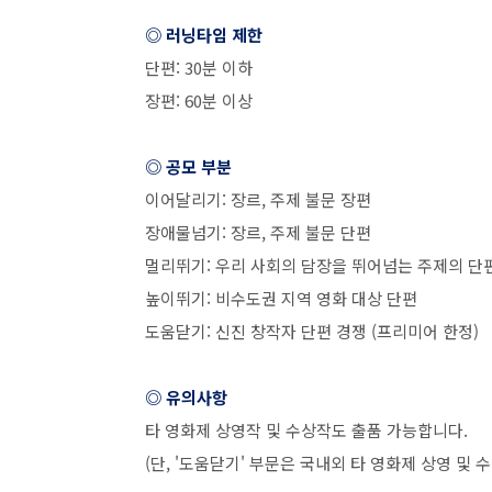
◎ 러닝타임 제한
단편
: 30
분 이하
장편
: 60
분 이상
◎ 공모 부분
이어달리기
:
장르
,
주제 불문 장편
장애물넘기
:
장르
,
주제 불문 단편
멀리뛰기
:
우리 사회의 담장을 뛰어넘는 주제의 단
높이뛰기
:
비수도권 지역 영화 대상 단편
도움닫기
:
신진 창작자 단편 경쟁
(
프리미어 한정
)
◎ 유의사항
타 영화제 상영작 및 수상작도 출품 가능합니다
.
(
단
, '
도움닫기
'
부문은 국내외 타 영화제 상영 및 