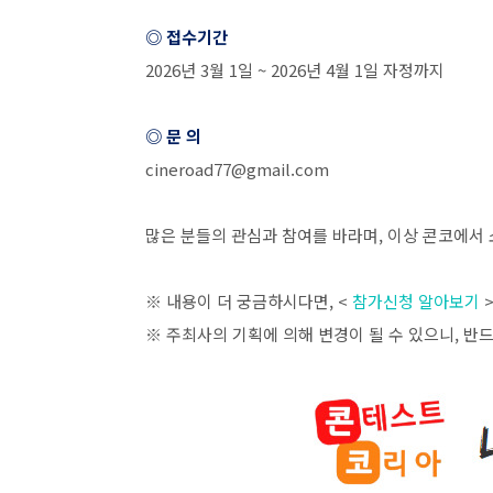
◎ 접수기간
2026
년
3
월
1
일
~ 2026
년
4
월
1
일 자정까지
◎ 문 의
cineroad77@gmail.com
⠀
많은 분들의 관심과 참여를 바라며
,
이상 콘코에서 
※ 내용이 더 궁금하시다면
, <
참가신청 알아보기
※ 주최사의 기획에 의해 변경이 될 수 있으니
,
반드