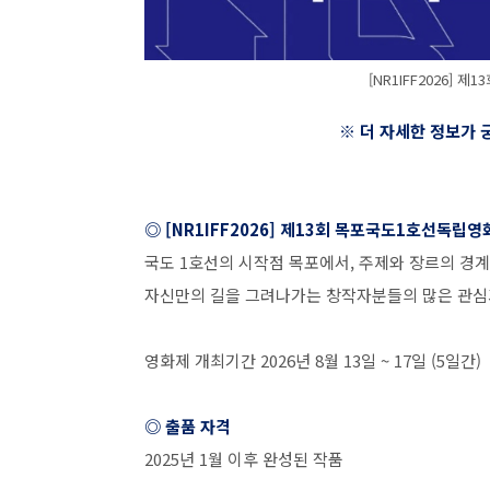
[NR1IFF2026]
※ 더 자세한 정보가
◎
[NR1IFF2026]
제
13
회 목포국도
1
호선독립영
국도
1
호선의 시작점 목포에서
,
주제와 장르의 경계
자신만의 길을 그려나가는 창작자분들의 많은 관심
영화제 개최기간
2026
년
8
월
13
일
~ 17
일
(5
일간
)
◎ 출품 자격
2025
년
1
월 이후 완성된 작품