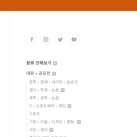
분류 전체보기
대회 • 공모전
문학 • 문예 • 네이밍 • 슬로건
경시 • 학문 • 논문
과학 • 공학 • 논문
IT • 소프트웨어 • 게임
스포츠
그림 • 미술 • 디자인 • 웹툰.
사진 • 영상