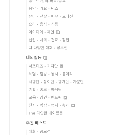
콩쿠르•성악•국악•동요
음악 • 가요 • 댄스
뷰티 • 선발 • 배우 • 오디션
요리 • 음식 • 식품
아이디어 • 제안
산업 • 사회 • 건축 • 창업
더 다양한 대회 • 공모전
대외활동
서포터즈 • 기자단
체험 • 탐방 • 봉사 • 동아리
서평단 • 참여단 • 평가단 • 자문단
기획 • 홍보 • 마케팅
교육 • 강연 • 멘토링
전시 • 박람 • 행사 • 축제
The 다양한 대외활동
주간 베스트
대회 • 공모전