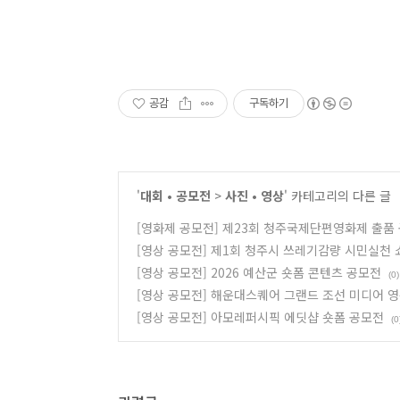
공감
구독하기
'
대회 • 공모전
>
사진 • 영상
' 카테고리의 다른 글
[영화제 공모전] 제23회 청주국제단편영화제 출품
[영상 공모전] 제1회 청주시 쓰레기감량 시민실천 
[영상 공모전] 2026 예산군 숏폼 콘텐츠 공모전
(0)
[영상 공모전] 해운대스퀘어 그랜드 조선 미디어 
[영상 공모전] 아모레퍼시픽 에딧샵 숏폼 공모전
(0