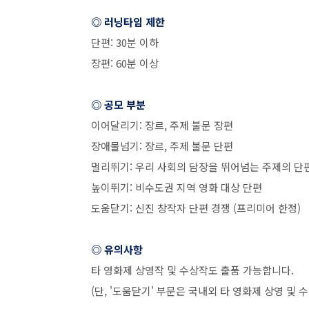
◎ 러닝타임 제한
단편
: 30
분 이하
장편
: 60
분 이상
◎ 공모 부분
이어달리기
:
장르
,
주제 불문 장편
장애물넘기
:
장르
,
주제 불문 단편
멀리뛰기
:
우리 사회의 담장을 뛰어넘는 주제의 단
높이뛰기
:
비수도권 지역 영화 대상 단편
도움닫기
:
신진 창작자 단편 경쟁
(
프리미어 한정
)
◎ 유의사항
타 영화제 상영작 및 수상작도 출품 가능합니다
.
(
단
, '
도움닫기
'
부문은 국내외 타 영화제 상영 및 