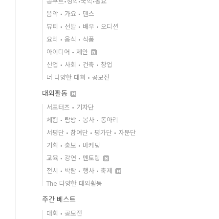
콩쿠르•성악•국악•동요
음악 • 가요 • 댄스
뷰티 • 선발 • 배우 • 오디션
요리 • 음식 • 식품
아이디어 • 제안
산업 • 사회 • 건축 • 창업
더 다양한 대회 • 공모전
대외활동
서포터즈 • 기자단
체험 • 탐방 • 봉사 • 동아리
서평단 • 참여단 • 평가단 • 자문단
기획 • 홍보 • 마케팅
교육 • 강연 • 멘토링
전시 • 박람 • 행사 • 축제
The 다양한 대외활동
주간 베스트
대회 • 공모전