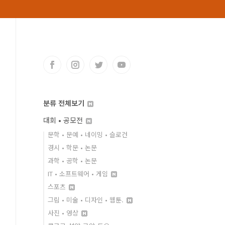
분류 전체보기
대회 • 공모전
문학 • 문예 • 네이밍 • 슬로건
경시 • 학문 • 논문
과학 • 공학 • 논문
IT • 소프트웨어 • 게임
스포츠
그림 • 미술 • 디자인 • 웹툰.
사진 • 영상