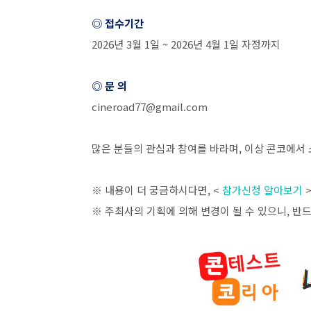
◎ 접수기간
2026
년
3
월
1
일
~ 2026
년
4
월
1
일 자정까지
◎ 문 의
cineroad77@gmail.com
⠀
많은 분들의 관심과 참여를 바라며
,
이상 콘코에서 
※ 내용이 더 궁금하시다면
, <
참가신청 알아보기
※ 주최사의 기획에 의해 변경이 될 수 있으니
,
반드