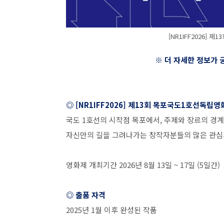
[NR1IFF2026]
※ 더 자세한 정보가
◎
[NR1IFF2026]
제
13
회 목포국도
1
호선독립영
국도
1
호선의 시작점 목포에서
,
주제와 장르의 경계
자신만의 길을 그려나가는 창작자분들의 많은 관심
영화제 개최기간
2026
년
8
월
13
일
~ 17
일
(5
일간
)
◎ 출품 자격
2025
년
1
월 이후 완성된 작품