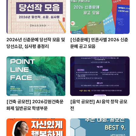
o.co.kr ◎ 담당자 TIP퀄리티보단, 치킨이 생각나는 영상
이 중요해요. ​많은 분들의 관심과 참여를..
2026년 신춘문예 당선작 모음 및
[신춘문예] 언론사별 2026 신춘
당선소감, 심사평 총정리
문예 공고 모음
[건축 공모전] 2026강원건축문
[음악 공모전] AI 음악 창작 공모
화제 일반공모 학생부문
전