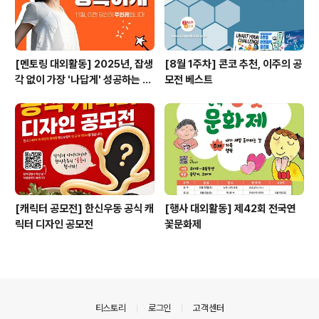
[멘토링 대외활동] 2025년, 잡생
[8월 1주차] 콘코 추천, 이주의 공
각 없이 가장 '나답게' 성공하는 법
모전 베스트
ㅣ자기계발 명상캠프
[캐릭터 공모전] 한신우동 공식 캐
[행사 대외활동] 제42회 전국연
릭터 디자인 공모전
꽃문화제
의안내
티스토리
로그인
고객센터