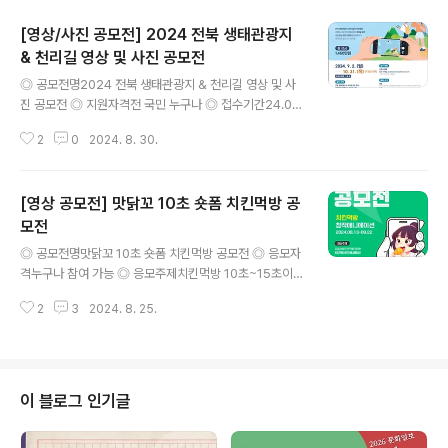
[영상/사진 공모전] 2024 전북 생태관광지
& 천리길 영상 및 사진 공모전
글 내용
◎ 공모전명2024 전북 생태관광지 & 천리길 영상 및 사
진 공모전 ◎ 지원자격전 국민 누구나 ◎ 접수기간24.09.
02.(월) ~ 10.31.(목) 17:00 까지 ◎ 공모주제전북 생태
2
0
2024. 8. 30.
관광지 & 천리길 관련 주제: 생태관광지 및 천리길의 자연
경관, 체험, 여행코스, 브이로그 등 전북 생태관광의 매력을
담은영상 또는 한 장의 사진으로 알릴 수 있는 콘텐츠(장르
[영상 공모전] 맛닭꼬 10초 숏폼 치킨먹방 공
제한없는 순수 창작물) ◎ 출품규격-영상3분 이상 5분 내
외, 가로형 영상(화면비율 16:9, FHD1920*1080이상/
모전
글 내용
MP4, AVI파일-숏폼30초이상 60초이내, 세로형 영상(화
◎ 공모전명맛닭꼬 10초 숏폼 치킨먹방 공모전 ◎ 응모자
면비율 9:16, FHD 1080*1920이상/ MP4, AVI파일-사
격누구나 참여 가능 ◎ 응모주제치킨먹방 10초~15초이
진장축 기준 3,000픽셀이상, 3MB이상 형식 JPG등 이미
내 ◎ 공모일정접수기간 : 2024.08.13(화) ~ 9.22(월)까
지 파일 ◎ 접수방법이메일 접수(je..
2
3
2024. 8. 25.
지 ◎ 시상내역- 대상 1명 30만원 맛닭꼬금액상품권- 최
우수 3명 10만원 맛닭꼬 금액상품권- 장려상 30명 1만원
맛닭꼬 금액상품권 ◎ 출품내역- AVI, MP4,GIF 파일- m
uapc@mdcco.co.kr 메일접수- 파일명 : 홍길동_0101
2345678_메뉴명 ● 제작 참고 예시https://vo.la/xhYJ
이 블로그 인기글
vy**ASMR 파일은맛닭꼬에꼬치단 유튜브 치킨먹방영상
들을 활용해주셔도 됩니다 ◎ 문의사항muapc@mdcc