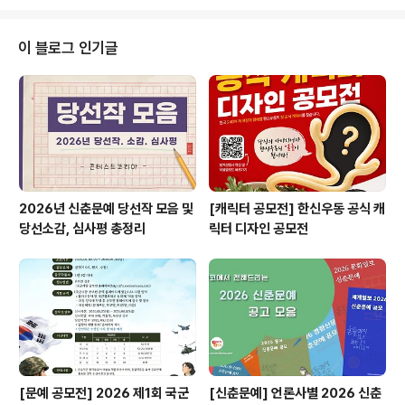
회 참가 5. 조선중앙일보 손기정 선수 일장기 말소 사건 6.
여운형과 김규식의 좌우합작운동 ◎ 제작방법 몽양기념관
과 생가, 건국동맹터, 혜화동로터리, 우이동 묘소 등 몽양을
이 블로그 인기글
상징하는 장소를 방문하고 몽양여운형아카이브(https://
mongyang-archives.org/)를 검색해 온・오프라인 양
방향 활용하여 주제에 맞게 제작 ◎ 응모방법 참가신청서
작성 후 HD화질(1280720픽셀 이상)의 mp4 파일로..
2026년 신춘문예 당선작 모음 및
[캐릭터 공모전] 한신우동 공식 캐
당선소감, 심사평 총정리
릭터 디자인 공모전
[문예 공모전] 2026 제1회 국군
[신춘문예] 언론사별 2026 신춘