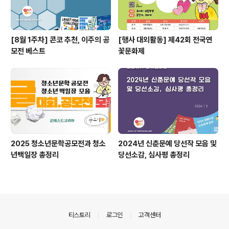
[8월 1주차] 콘코 추천, 이주의 공
[행사 대외활동] 제42회 전국연
모전 베스트
꽃문화제
2025 청소년문학공모전과 청소
2024년 신춘문예 당선작 모음 및
년백일장 총정리
당선소감, 심사평 총정리
의안내
티스토리
로그인
고객센터