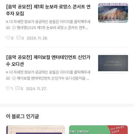
[음악 공모전] 제1회 눈보라 로망스 콘서트 연
주자 모집
글 내용
※ 더 자세한 정보가 궁금하신 분들은 이미지를 클릭해주세
요! ◎ 행사명2025 제1회 눈보라 로망스 콘서트 연주자
모집 (The 1st Snow Storm Romance Concert) ◎
0
0
2024. 11. 28.
연주 장소정동 1928 아트센터 이벤트홀 ◎ 연주 일자25
년 2월 8일 (토) (연주 시간은 추후 공지) ◎ 신청 마감25
년 1월 8일 (수) ◎ 신청 방법이메일 artemost@naver.
[음악 공모전] 제이보컬 엔터테인먼트 신인가
com 또는 인스타 DM (@artemost_com) ◎ 제출 사
항성함, 연락처, 소속, 악기명, 연주곡명, 사진, 프로필, 연
수 오디션
글 내용
주영상 (5분 이내 길이도 가능)*연주영상은 콘서트 프로그
※ 더 자세한 정보가 궁금하신 분들은 이미지를 클릭해주세
램 구성을 위한 참고자료로 활용됩니다. ◎ 참가 자격초,
요! ◎ 제이보컬 엔터테인먼트 신인가수 오디션음악을 사
중, 고등학생, 대학(원)생, 일반인 ◎ 참가 부문피아노, 현
랑하고 탁월한 재능을 지닌 분, 가수로 성공의 무대에 서고
악, 관악, 성악(동요),..
1
0
2024. 11. 27.
싶은 분을 기다립니다.기획사의 아낌없는 투자와 전폭적인
지원으로 당신의 이름과 목소리를 세상에 알릴 기회를 잡
아보세요! ◎ 지원방법다음 내용을 포함하여 이메일로 지
원해 주세요.지원 이메일: jvocal_official@naver.co
m 이메일 제목: "[제이보컬 오디션 지원] - [이름]"이름: 본
이 블로그 인기글
명 (필수)생년월일: YYYY/MM/DD (필수)키와 몸무게: 현
재 키와 몸무게 (필수)연락처: 휴대폰 번호 (필수)자기소개:
간단한 자기소개 (최대 200자)노래 영상: 스마트폰으로 촬