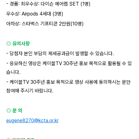
-
경품
:
최우수상
:
다이슨 에어랩
SET (1
명
)
우수상
: Airpods 4
세대
(3
명
)
아차상
:
스타벅스 기프티콘
2
만원
(10
명
)
◎ 유의사항
-
당첨자 본인 부담의 제세공과금이 발생할 수 있습니다
.
-
응모하신 영상은 케이블
TV 30
주년 홍보 목적으로 활용될 수 있
습니다
.
-
케이블
TV 30
주년 홍보 목적으로 영상 사용에 동의하시는 분만
참여해 주시기 바랍니다
.
◎ 문 의
eugene8270@kcta.or.kr