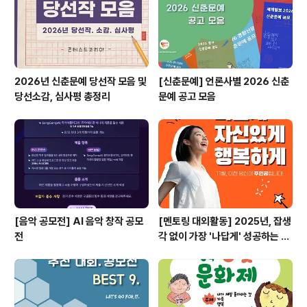
영한 노래 1절 이상 영상 (얼굴 정면이 나오도록 촬영)S..
2026년 신춘문예 당선작 모음 및
[신춘문예] 언론사별 2026 신춘
당선소감, 심사평 총정리
문예 공고 모음
[음악 공모전] AI 음악 창작 공모
[멘토링 대외활동] 2025년, 잡생
전
각 없이 가장 '나답게' 성공하는 법
ㅣ자기계발 명상캠프