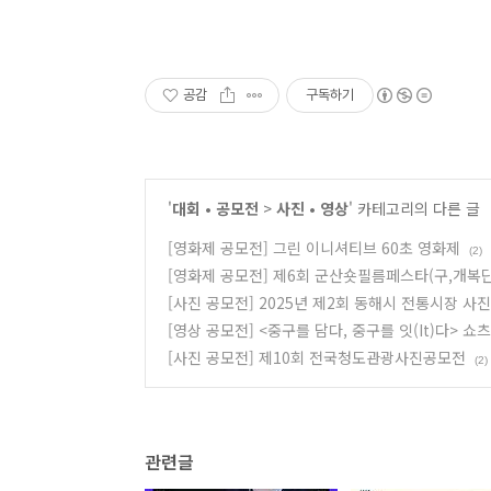
공감
구독하기
'
대회 • 공모전
>
사진 • 영상
' 카테고리의 다른 글
[영화제 공모전] 그린 이니셔티브 60초 영화제
(2)
[영화제 공모전] 제6회 군산숏필름페스타(구,개복
[사진 공모전] 2025년 제2회 동해시 전통시장 사
[영상 공모전] <중구를 담다, 중구를 잇(It)다> 쇼
[사진 공모전] 제10회 전국청도관광사진공모전
(2)
관련글