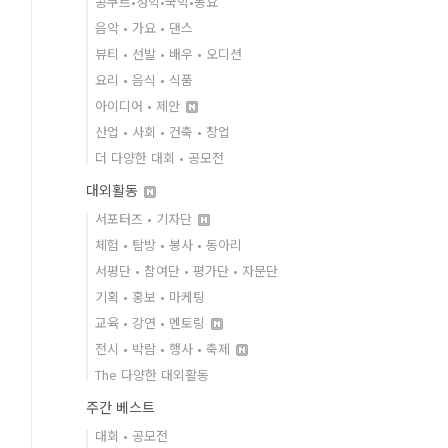
콩쿠르•성악•국악•동요
음악 • 가요 • 댄스
뷰티 • 선발 • 배우 • 오디션
요리 • 음식 • 식품
아이디어 • 제안
산업 • 사회 • 건축 • 창업
더 다양한 대회 • 공모전
대외활동
서포터즈 • 기자단
체험 • 탐방 • 봉사 • 동아리
서평단 • 참여단 • 평가단 • 자문단
기획 • 홍보 • 마케팅
교육 • 강연 • 멘토링
전시 • 박람 • 행사 • 축제
The 다양한 대외활동
주간 베스트
대회 • 공모전