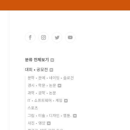
분류 전체보기
대회 • 공모전
문학 • 문예 • 네이밍 • 슬로건
경시 • 학문 • 논문
과학 • 공학 • 논문
IT • 소프트웨어 • 게임
스포츠
그림 • 미술 • 디자인 • 웹툰.
사진 • 영상