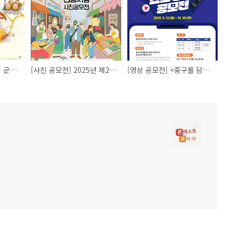
[영화제 공모전] 제6회 군산숏필름페스타(구,개복단편영화제)
[사진 공모전] 2025년 제2회 동해시 전통시장 사진 공모전
[영상 공모전] <중구를 담다, 중구를 잇(It)다> 쇼츠 영상 공모전