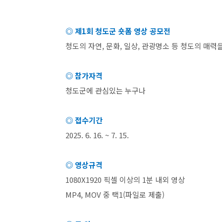
◎ 제
1
회 청도군 숏폼 영상 공모전
청도의 자연
,
문화
,
일상
,
관광명소 등 청도의 매력
◎ 참가자격
청도군에 관심있는 누구나
◎ 접수기간
2025. 6. 16. ~ 7. 15.
◎ 영상규격
1080X1920
픽셀 이상의
1
분 내외 영상
MP4, MOV
중 택
1(
파일로 제출
)