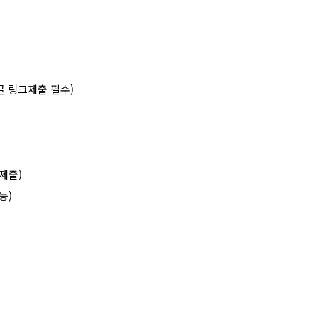
글 링크제출 필수
)
 제출
)
등
)