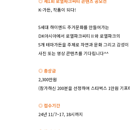
◎ 제
1
회 로열파크씨티 콘텐츠 공모전
K-
가든
,
작품이 되다
!
5
세대 하이엔드 주거문화를 만들어가는
DK
아시아에서 로열파크씨티
Ⅱ
와 로열파크의
5
개 테마가든을 주제로 자연과 문화 그리고 감성이
사진 또는 영상 콘텐츠를 기다립니다
^^
◎ 총상금
2,300
만원
(
참가하신
200
분을 선정하여 스타벅스
1
만원 기프
◎ 접수기간
24
년
11/7~17, 18
시까지