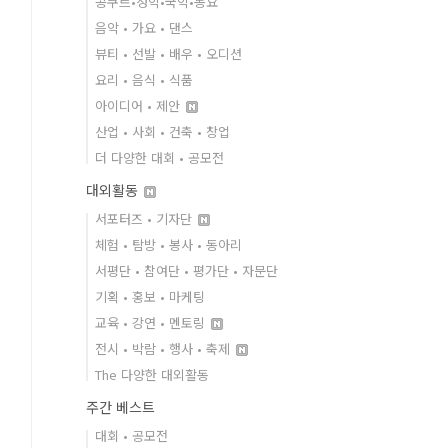
콩쿠르•성악•국악•동요
음악 • 가요 • 댄스
뷰티 • 선발 • 배우 • 오디션
요리 • 음식 • 식품
아이디어 • 제안
산업 • 사회 • 건축 • 창업
더 다양한 대회 • 공모전
대외활동
서포터즈 • 기자단
체험 • 탐방 • 봉사 • 동아리
서평단 • 참여단 • 평가단 • 자문단
기획 • 홍보 • 마케팅
교육 • 강연 • 멘토링
전시 • 박람 • 행사 • 축제
The 다양한 대외활동
주간 베스트
대회 • 공모전