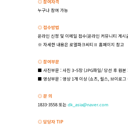
◎ 참여자격
누구나 참여 가능
◎ 접수방법
온라인 신청 및 이메일 접수
(
온라인 커뮤니티 게시
※ 자세한 내용은 로열파크씨티
Ⅱ
홈페이지 참고
◎ 참여부문
■ 사진부문
:
사진
3~5
장
(JPG
파일
/
당선 후 원본
■ 영상부문
:
영상
1
개 이상
(
쇼츠
,
릴스
,
브이로그 
◎ 문 의
1833-3558
또는
dk_asia@naver.com
◎ 담당자
TIP