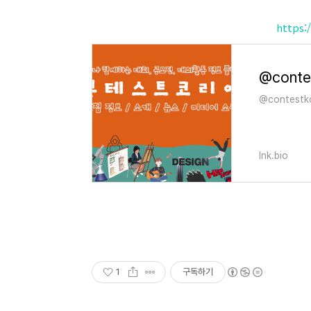
https:
@conte
@contestk
lnk.bio
1
구독하기