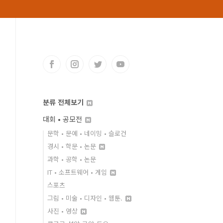
분류 전체보기
대회 • 공모전
문학 • 문예 • 네이밍 • 슬로건
경시 • 학문 • 논문
과학 • 공학 • 논문
IT • 소프트웨어 • 게임
스포츠
그림 • 미술 • 디자인 • 웹툰.
사진 • 영상